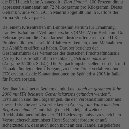
die DUH auch beim Ananassaft
„Don Simon“
, 100 Prozent direkt
gepresster Ananassaft mit 72 Mikrogramm pro Kilogramm. Dieses
Getränk wurde von JGC in Madrid abgefüllt und in Kartons der
Firma Elopak verpackt.
Bei einem Krisentreffen im Bundesministerium für Ernährung,
Landwirtschaft und Verbraucherschutz (BMELV) in Berlin am 16.
Februar gestand die Druckfarbenindustrie offenbar ein, die ITX-
Problematik bereits seit fünf Jahren zu kennen, ohne Maßnahmen
zur Abhilfe ergriffen zu haben. Darüber berichtet der
Geschäftsführer des Verbandes der deutschen Fruchtsaftindustrie
(VdF), Klaus Sondhauß im Fachblatt
„Getränkeindustrie“
(Ausgabe 3/2006, S. 64f). Die Verpackungshersteller Tetra Pak und
Elopak kündigten den Übergang zu einem Druckverfahren ohne
ITX erst an, als die Kontaminationen im Spätherbst 2005 in Italien
für Furore sorgten.
Sondhauß rechnet außerdem damit dass
„noch im gesamten Jahr
2006 mit ITX belastete Getränkekartons gefunden werden“
.
Erstaunlich sind die Folgerungen, die der Verbandsfunktionär aus
dieser Tatsache zieht: Er sehe keinen Anlass,
„die Ware aus dem
Regal zu nehmen“
und drängt den Handel, auf weitere
Rückholaktionen infolge der DUH-Messergebnisse zu verzichten.
Verbraucherschutzminister Horst Seehofer forderte er auf,
sicherzustellen, dass auch noch nicht an den Handel ausgelieferte,