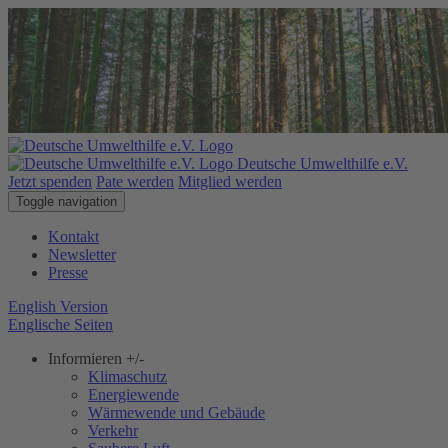
Deutsche Umwelthilfe e.V.
Jetzt spenden
Pate werden
Mitglied werden
Toggle navigation
Kontakt
Newsletter
Presse
English Version
Englische Seiten
Informieren
+/-
Klimaschutz
Energiewende
Wärmewende und Gebäude
Verkehr