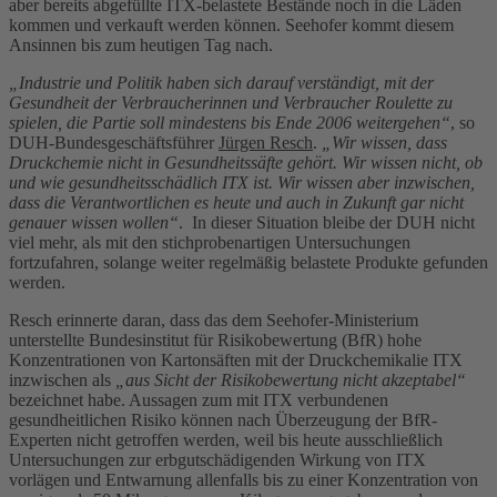
aber bereits abgefüllte ITX-belastete Bestände noch in die Läden
kommen und verkauft werden können. Seehofer kommt diesem
Ansinnen bis zum heutigen Tag nach.
„Industrie und Politik haben sich darauf verständigt, mit der
Gesundheit der Verbraucherinnen und Verbraucher Roulette zu
spielen, die Partie soll mindestens bis Ende 2006 weitergehen“
, so
DUH-Bundesgeschäftsführer
Jürgen Resch
.
„Wir wissen, dass
Druckchemie nicht in Gesundheitssäfte gehört. Wir wissen nicht, ob
und wie gesundheitsschädlich ITX ist. Wir wissen aber inzwischen,
dass die Verantwortlichen es heute und auch in Zukunft gar nicht
genauer wissen wollen“
. In dieser Situation bleibe der DUH nicht
viel mehr, als mit den stichprobenartigen Untersuchungen
fortzufahren, solange weiter regelmäßig belastete Produkte gefunden
werden.
Resch erinnerte daran, dass das dem Seehofer-Ministerium
unterstellte Bundesinstitut für Risikobewertung (BfR) hohe
Konzentrationen von Kartonsäften mit der Druckchemikalie ITX
inzwischen als
„aus Sicht der Risikobewertung nicht akzeptabel“
bezeichnet habe. Aussagen zum mit ITX verbundenen
gesundheitlichen Risiko können nach Überzeugung der BfR-
Experten nicht getroffen werden, weil bis heute ausschließlich
Untersuchungen zur erbgutschädigenden Wirkung von ITX
vorlägen und Entwarnung allenfalls bis zu einer Konzentration von