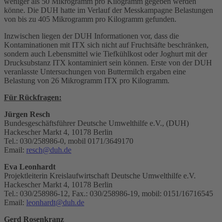
weniger als 50 Mikrogramm pro Kilogramm gegeben werden
könne. Die DUH hatte im Verlauf der Messkampagne Belastungen
von bis zu 405 Mikrogramm pro Kilogramm gefunden.
Inzwischen liegen der DUH Informationen vor, dass die
Kontaminationen mit ITX sich nicht auf Fruchtsäfte beschränken,
sondern auch Lebensmittel wie Tiefkühlkost oder Joghurt mit der
Drucksubstanz ITX kontaminiert sein können. Erste von der DUH
veranlasste Untersuchungen von Buttermilch ergaben eine
Belastung von 26 Mikrogramm ITX pro Kilogramm.
Für Rückfragen:
Jürgen Resch
Bundesgeschäftsführer Deutsche Umwelthilfe e.V., (DUH)
Hackescher Markt 4, 10178 Berlin
Tel.: 030/258986-0, mobil 0171/3649170
Email:
resch@duh.de
Eva Leonhardt
Projektleiterin Kreislaufwirtschaft Deutsche Umwelthilfe e.V.
Hackescher Markt 4, 10178 Berlin
Tel.: 030/258986-12, Fax.: 030/258986-19, mobil: 0151/16716545
Email:
leonhardt@duh.de
Gerd Rosenkranz