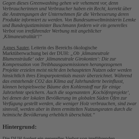
Gegen dieses Greenwashing gehen wir vehement vor, denn
Verbraucherinnen und Verbraucher haben ein Recht, korrekt über
die Anstrengungen der Unternehmen für die Verbesserung deren
Produkte informiert zu werden. Von Bundesumweltministerin Lemke
und Bundesjustizminister Buschmann fordern wir ein generelles
Verbot von irreführender Werbung mit angeblicher
‚Klimaneutralität‘!“
Agnes Sauter
, Leiterin des Bereichs ökologische
Marktüberwachung bei der DUH:
„Ob ‚klimaneutrale
Blumensträuße‘ oder ‚klimaneutrale Girokonten‘: Die zur
Kompensation von Treibhausgasemissionen herangezogenen
Projekte erzielen meist nicht den behaupteten Nutzen oder werden
hinsichtlich ihres Einsparpotentials massiv überzeichnet. Während
das entstehende CO2 das Klima auf Jahrhunderte beeinflusst,
können beispielsweise Bäume den Kohlenstoff nur für einige
Jahrzehnte speichern. Auch die sogenannten ‚Kochöfenprojekte‘,
bei denen der lokalen Bevölkerung im globalen Süden Öfen zur
Verfügung gestellt werden, die weniger Holz verbrauchen, sind zwar
sinnvoll, werden aber in ihren ermittelten Nutzungsraten durch die
heimische Bevölkerung erheblich überschätzt.“
Hintergrund:
Die DUH fordert ein generelles Verbot von irreführenden