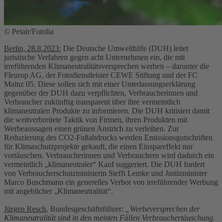
© Petair/Fotolia
Berlin, 28.8.2023:
Die Deutsche Umwelthilfe (DUH) leitet
juristische Verfahren gegen acht Unternehmen ein, die mit
irreführenden Klimaneutralitätsversprechen werben – darunter die
Fleurop AG, der Fotodienstleister CEWE Stiftung und der FC
Mainz 05. Diese sollen sich mit einer Unterlassungserklärung
gegenüber der DUH dazu verpflichten, Verbraucherinnen und
Verbraucher zukünftig transparent über ihre vermeintlich
klimaneutralen Produkte zu informieren. Die DUH kritisiert damit
die weitverbreitete Taktik von Firmen, ihren Produkten mit
Werbeaussagen einen grünen Anstrich zu verleihen. Zur
Reduzierung des CO2-Fußabdrucks werden Emissionsgutschriften
für Klimaschutzprojekte gekauft, die einen Einspareffekt nur
vortäuschen. Verbraucherinnen und Verbrauchern wird dadurch ein
vermeintlich „klimaneutraler“ Kauf suggeriert. Die DUH fordert
von Verbraucherschutzministerin Steffi Lemke und Justizminister
Marco Buschmann ein generelles Verbot von irreführender Werbung
mit angeblicher „Klimaneutralität“.
Jürgen Resch
, Bundesgeschäftsführer:
„Werbeversprechen der
Klimaneutralität sind in den meisten Fällen Verbrauchertäuschung.