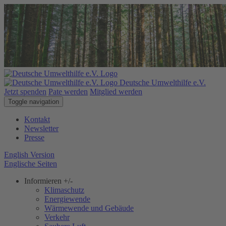
Deutsche Umwelthilfe e.V.
Jetzt spenden
Pate werden
Mitglied werden
Toggle navigation
Kontakt
Newsletter
Presse
English Version
Englische Seiten
Informieren
+/-
Klimaschutz
Energiewende
Wärmewende und Gebäude
Verkehr