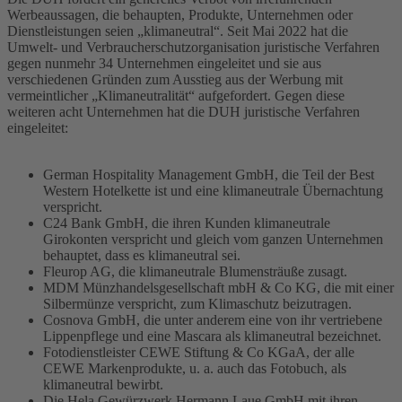
Werbeaussagen, die behaupten, Produkte, Unternehmen oder
Dienstleistungen seien „klimaneutral“. Seit Mai 2022 hat die
Umwelt- und Verbraucherschutzorganisation juristische Verfahren
gegen nunmehr 34 Unternehmen eingeleitet und sie aus
verschiedenen Gründen zum Ausstieg aus der Werbung mit
vermeintlicher „Klimaneutralität“ aufgefordert. Gegen diese
weiteren acht Unternehmen hat die DUH juristische Verfahren
eingeleitet:
German Hospitality Management GmbH, die Teil der Best
Western Hotelkette ist und eine klimaneutrale Übernachtung
verspricht.
C24 Bank GmbH, die ihren Kunden klimaneutrale
Girokonten verspricht und gleich vom ganzen Unternehmen
behauptet, dass es klimaneutral sei.
Fleurop AG, die klimaneutrale Blumensträuße zusagt.
MDM Münzhandelsgesellschaft mbH & Co KG, die mit einer
Silbermünze verspricht, zum Klimaschutz beizutragen.
Cosnova GmbH, die unter anderem eine von ihr vertriebene
Lippenpflege und eine Mascara als klimaneutral bezeichnet.
Fotodienstleister CEWE Stiftung & Co KGaA, der alle
CEWE Markenprodukte, u. a. auch das Fotobuch, als
klimaneutral bewirbt.
Die Hela Gewürzwerk Hermann Laue GmbH mit ihren