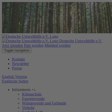
Deutsche Umwelthilfe e.V.
Jetzt spenden
Pate werden
Mitglied werden
Toggle navigation
Kontakt
Newsletter
Presse
English Version
Englische Seiten
Informieren
+/-
Klimaschutz
Energiewende
Wärmewende und Gebäude
Verkehr