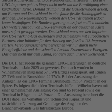
Sascha Müller-Kraenner
, DUH-Bundesgeschäftsführer:
„Bei den
LNG-Importen geht es längst nicht mehr um die Bewältigung einer
kurzfristigen Krise. Donald Trump nutzt die Gaslieferungen gezielt,
um Europa und Deutschland in eine fatale fossile Abhängigkeit zu
drängen. Die Rekordimporte werden den US-Präsidenten jedoch
kaum besänftigen. Die Bundesregierung muss jetzt endlich handeln:
Der weitere Ausbau von LNG-Terminals an der deutschen Küste
muss sofort gestoppt werden. Deutschland muss aus den Importen
von US-Fracking-Gas aussteigen und gemeinsam mit europäischen
Partnern eine Initiative für den Ausstieg aus fossilen US-Importen
starten. Versorgungssicherheit erreichen wir nur durch mehr
Energieeffizienz und den schnellen Ausbau Erneuerbarer Energien.
Das dient nicht nur dem Klima, sondern auch unserer Sicherheit.“
Die DUH hat zudem die gesamten LNG-Lieferungen an deutsche
Terminals im Jahr 2025 ausgewertet. Demnach wurden in
Wilhelmshaven insgesamt 57 TWh Erdgas eingespeist, auf Rügen
27 TWh und in Brunsbüttel 22 TWh. Bei der Auslastung der
Anlagen lag das LNG-Terminal Brunsbüttel mit 84 Prozent an der
Spitze. Es folgten die beiden Terminalschiffe in Wilhelmshaven mit
einer gemeinsamen Auslastung von rund 65 Prozent sowie das
Terminal in Rügen mit 48 Prozent. Die Auslastung berechnet die
DUH dabei als Verhältnis von technischer Kapazität und
tatsächlicher Nutzung auf Grundlage der Angaben des
Branchenverbands Gas Infrastructure Europe.