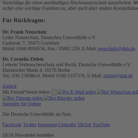
Vorschläge für einen nachhaltigen Hochwasserschutz ausarbeiten. Wi
sicher eine wichtige Funktion zu, aber auch über andere Konstellat
Für Rückfragen:
Dr. Frank Neuschulz
Leiter Naturschutz, Deutschen Umwelthilfe e.V.
Gartenstr. 7, 29475 Gorleben
Mobil: 0160 8950556, Fax.: 05882 220, E-Mail:
neuschulz@duh.de
Dr. Cornelia Ziehm
Leiterin Verbraucherschutz und Recht, Deutsche Umwelthilfe e.V.
Hackescher Markt 4, 10178 Berlin
Tel.: 030 258986-0, Mobil: 0160 5337376, E-Mail:
ziehm@duh.de
Zurück
Mit Freund*innen teilen:
Spenden Sie Online
Die Deutsche Umwelthilfe im Netz
Facebook
Twitter
Instagram
LinkedIn
TikTok
YouTube
DUH Newsletter bestellen