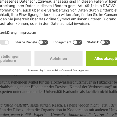
form beim Hochwasserschutz weiter Kompetenzen an die Länder verlor
 den Erfahrungen der vergangenen „Jahrhundertfluten“ gefordert hatte
ornelia Ziehm
, die Rechtsexpertin der DUH. Stromübergreifende Lös
esmitteln zuständige Bundesministerium für Ernährung, Landwirtschaf
e solche ungeprüfte Finanzierung verletzt eindeutig die geltenden Zuw
, dass die Kleinstaaterei beim Hochwasserschutz unvermindert weiterge
g auf alten Trassen, und hebeln dabei zunehmend sogar die Ersatz- un
ngsflächen verkleinern statt sie zu vergrößern, würden Bundesmittel e
rnationalen Kommission zum Schutz der Elbe (IKSE) nur wenig neue Im
n der IKSE noch 11.500 ha, in einem Entwurf der neuen Fortschreibun
n schrumpfen. Das verstehe wer will“,
sagte Neuschulz.
gung stehenden Mittel für die Hochwasserschutzmauer in Hitzacker ber
hlschlag an der Elbe unter der Devise „Kampf der Verbuschung“ mas
experten unter anderem der Universität Karlsruhe als fachlich nicht 
 falsch gestellt“,
sagte Jürgen Resch. Es helfe jedoch nicht, jetzt
„der
an der Elbe zu dem die Organisation in Kooperation mit anderen Umw
r werden, wenn Politik, Experten, Umweltverbände und die Nutzer der