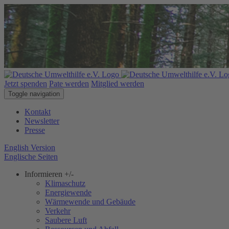
Jetzt spenden
Pate werden
Mitglied werden
Toggle navigation
Kontakt
Newsletter
Presse
English Version
Englische Seiten
Informieren
+/-
Klimaschutz
Energiewende
Wärmewende und Gebäude
Verkehr
Saubere Luft