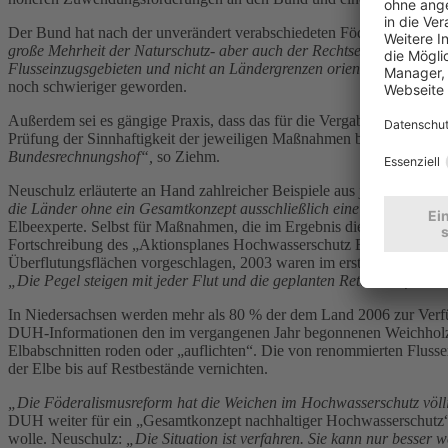
Der Bund hat nach der unverändert verabschiedeten Föderalismusre
große Mehrheit der Naturschutz- aber auch der Rechtsexperten nach
Flusseinzugsgebieten und nicht an Ländergrenzen orientiert“,
sagte
C
noch schwieriger geworden.
Außerdem sei es gängige Praxis, dass das für die Vergabe von Bund
Prüfung der Sinnhaftigkeit der jeweiligen Maßnahmen bewillige.
„Ein
Bundesrechnungshof“,
so Ziehm.
Neuschulz erläuterte an Hand zahlreicher Beispiele aus jüngster Zeit
die Länder ohne ein Gesamtkonzept ausschließlich eine Deicherhöhun
Elbeexperte. Selbst für Maßnahmen, die im Ergebnis die Überschwemmu
Fortschreibung des „Aktionsplanes Hochwasserschutz Elbe“ der Inte
Überflutungsflächen vorgeschlagen, 2003 waren im ersten Aktionspla
„Die Pegel steigen mit jeder Flut und die geplanten Retentionsfläche
In Niedersachsen werden mehr als 80 % der dem Land 2006 zur Verfü
DUH-Informationen den im vergangenen Jahr begonnenen Weichholzka
Elbabschnitten roden oder „auflichten“. Die von renommierten Fluss
der Elbe bis auf Restbestände vernichten.
„Die Föderalismusreform hat die Weichen im Hochwasserschutz völlig
DUH weiter für ein „Gesamtkonzept nachhaltiger Hochwasserschutz“ 
wolle. Neuschulz:
„Die Situation ist verfahren. Sie kann nur besse