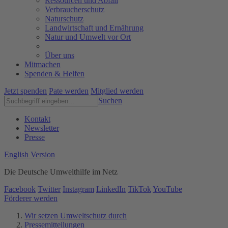
Ressourcen und Abfall
Verbraucherschutz
Naturschutz
Landwirtschaft und Ernährung
Natur und Umwelt vor Ort
Über uns
Mitmachen
Spenden & Helfen
Jetzt spenden
Pate werden
Mitglied werden
Suchen
Kontakt
Newsletter
Presse
English Version
Die Deutsche Umwelthilfe im Netz
Facebook
Twitter
Instagram
LinkedIn
TikTok
YouTube
Förderer werden
Wir setzen Umweltschutz durch
Pressemitteilungen