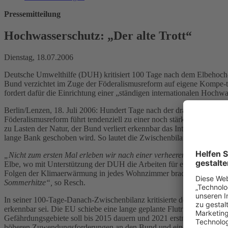
Pressemitteilung
Hochwasserschutz: „Der alte Trott“
Dienstag, 18.07.2006
Deutsche Umwelthilfe (DUH) kritisiert 100 Tage nach dem Elbehoch-w
Bund verzichtet im Zuge der Föderalismusreform auf eigene Kompe-t
fordert dafür die Einrichtung einer „ständigen internationalen Hochw
Berlin/Lenzen, 18. Juli 2006: Hundert Tage nach der dramatischen E
Föderalismusreform führt tendenziell zu einer noch stärkeren Zerspl
zu Lasten der Natur, der Bund verliert erkennbar das Interesse und 
lange Bank geschoben wird. So lautet die Zwischenbilanz der Deutsc
„Nicht zum ersten Mal erleben wir nach einer verheerenden Flutwelle
Elbe, wo mit Unterstützung der DUH die Arbeiten für eine der wenig
Folgen der Klimaerwärmung in jedes Wohnzimmer brachten, seien d
Sommerhitze“,
so Resch.
In seiner 100-Tage-Danach-Zwischenbilanz kritisierte der Leiter Na
erkennbar sei. Die EU schiebe eine lange geplante Flutrichtlinie, di
Gefährdungsgebiete soll bis 2015 dauern und 2021 erstmals überprü
höheren Zuwendungsforderungen an den Bund und einer insgesamt ske