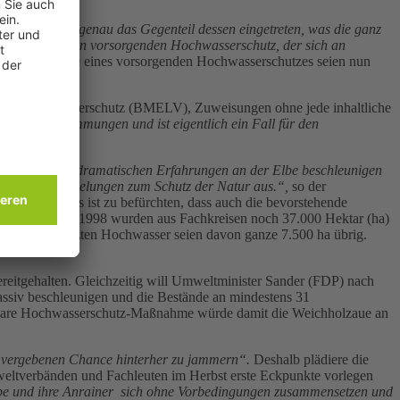
en.
„Damit ist genau das Gegenteil dessen eingetreten, was die ganz
, nämlich einen vorsorgenden Hochwasserschutz, der sich an
ungen im Sinne eines vorsorgenden Hochwasserschutzes seien nun
t und Verbraucherschutz (BMELV), Zuweisungen ohne jede inhaltliche
endungsbestimmungen und ist eigentlich ein Fall für den
he.
„Trotz der dramatischen Erfahrungen an der Elbe beschleunigen
d Eingriffsregelungen zum Schutz der Natur aus.“,
so der
ingesetzt. Es ist zu befürchten, dass auch die bevorstehende
pulse bietet. 1998 wurden aus Fachkreisen noch 37.000 Hektar (ha)
g vor dem letzten Hochwasser seien davon ganze 7.500 ha übrig.
eitgehalten. Gleichzeitig will Umweltminister Sander (FDP) nach
siv beschleunigen und die Bestände an mindestens 31
haltbare Hochwasserschutz-Maßnahme würde damit die Weichholzaue an
 vergebenen Chance hinterher zu jammern“.
Deshalb plädiere die
eltverbänden und Fachleuten im Herbst erste Eckpunkte vorlegen
 Elbe und ihre Anrainer sich ohne Vorbedingungen zusammensetzen und