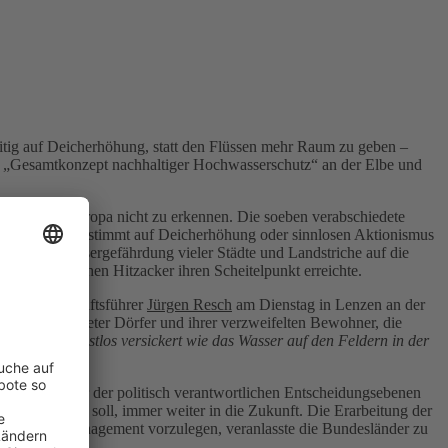
eitig auf Deicherhöhung, statt den Flüssen mehr Raum zu geben –
r „Gesamtkonzept nachhaltiger Hochwasserschutz“ an der Elbe und
chland und Europa nicht zu erkennen. Die soeben verabschiedete
reinander unabgestimmt auf Deicherhöhung oder sinnlosen Aktionismus
ende Hochwassergefährdung vieler Städte und Landstriche auf die
edersächsischen Hitzacker ihren Scheitelpunkt erreichte.
undesgeschäftsführer
Jürgen Resch
am Dienstag in Lenzen an der
ilder gefluteter Dörfer und ihrer verzweifelten Bewohner, die
rschutz so restlos versickert wie das Wasser auf den Feldern in der
ken auf keiner der politisch verantwortlichen Entscheidungsebenen
dokumentieren soll, immer weiter in die Zukunft. Die Erarbeitung der
 Hochwassermanagement vorzulegen, veranlasste die Bundesländer zu