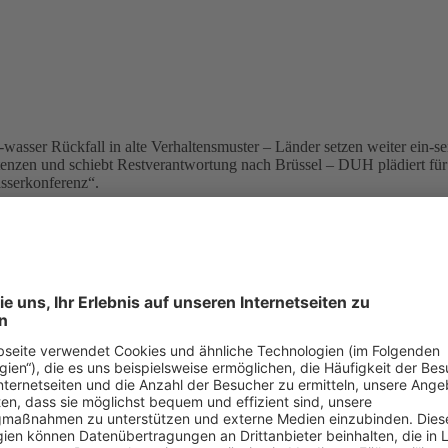
asser Rückfall in alte Verhaltensmuster – Länder setzen weiter ein-s
enzen und schiebt Restverantwortung nach Brüssel – DUH plädiert fü
asserkonferenz“.
lbeflut im Frühjahr ist ein Umdenken beim Hochwasserschutz in Deuts
itterung der Kompetenzen, die Länder setzen weiter einseitig und unte
verschiebt seine Restverantwortung Richtung EU, wo die ständig wachs
hen Umwelthilfe e. V. (DUH) hundert Tage, nachdem die Elbeflut im ni
 binnen weniger Wochen den Rückfall in den alten Trott“,
sagte DUH-B
en Deichrückverlegungen begonnen haben. Hundert Tage, nachdem die B
ie
„Bekenntnisse der Politiker zu einem stärker vorsorgenden Hochwasse
turschutz der Deutschen Umwelthilfe,
Frank Neuschulz
, dass ein Umden
e das Hochwasserrisiko in Europa abschätzen und in Gefährdungskarten 
ft werden. Schon die EU-Aufforderung, Planungen für ein verstärktes
ptischen Haltung gegen die geplante Richtlinie.