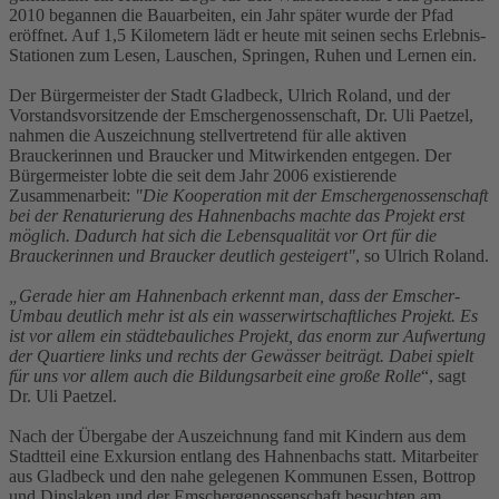
2010 begannen die Bauarbeiten, ein Jahr später wurde der Pfad
eröffnet. Auf 1,5 Kilometern lädt er heute mit seinen sechs Erlebnis-
Stationen zum Lesen, Lauschen, Springen, Ruhen und Lernen ein.
Der Bürgermeister der Stadt Gladbeck, Ulrich Roland, und der
Vorstandsvorsitzende der Emschergenossenschaft, Dr. Uli Paetzel,
nahmen die Auszeichnung stellvertretend für alle aktiven
Brauckerinnen und Braucker und Mitwirkenden entgegen. Der
Bürgermeister lobte die seit dem Jahr 2006 existierende
Zusammenarbeit:
"Die Kooperation mit der Emschergenossenschaft
bei der Renaturierung des Hahnenbachs machte das Projekt erst
möglich. Dadurch hat sich die Lebensqualität vor Ort für die
Brauckerinnen und Braucker deutlich gesteigert"
, so Ulrich Roland.
„Gerade hier am Hahnenbach erkennt man, dass der Emscher-
Umbau deutlich mehr ist als ein wasserwirtschaftliches Projekt. Es
ist vor allem ein städtebauliches Projekt, das enorm zur Aufwertung
der Quartiere links und rechts der Gewässer beiträgt. Dabei spielt
für uns vor allem auch die Bildungsarbeit eine große Rolle
“, sagt
Dr. Uli Paetzel.
Nach der Übergabe der Auszeichnung fand mit Kindern aus dem
Stadtteil eine Exkursion entlang des Hahnenbachs statt. Mitarbeiter
aus Gladbeck und den nahe gelegenen Kommunen Essen, Bottrop
und Dinslaken und der Emschergenossenschaft besuchten am