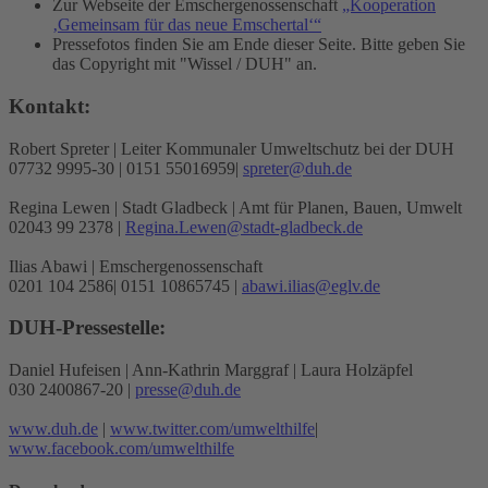
Zur Webseite der Emschergenossenschaft
„Kooperation
‚Gemeinsam für das neue Emschertal‘“
Pressefotos finden Sie am Ende dieser Seite. Bitte geben Sie
das Copyright mit "Wissel / DUH" an.
Kontakt:
Robert Spreter | Leiter Kommunaler Umweltschutz bei der DUH
07732 9995-30 | 0151 55016959|
spreter@duh.de
Regina Lewen | Stadt Gladbeck | Amt für Planen, Bauen, Umwelt
02043 99 2378 |
Regina.Lewen@stadt-gladbeck.de
Ilias Abawi | Emschergenossenschaft
0201 104 2586| 0151 10865745 |
abawi.ilias@eglv.de
DUH-Pressestelle:
Daniel Hufeisen | Ann-Kathrin Marggraf | Laura Holzäpfel
030 2400867-20 |
presse@duh.de
www.duh.de
|
www.twitter.com/umwelthilfe
|
www.facebook.com/umwelthilfe