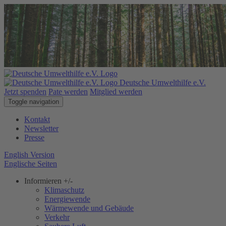
Deutsche Umwelthilfe e.V.
Jetzt spenden
Pate werden
Mitglied werden
Toggle navigation
Kontakt
Newsletter
Presse
English Version
Englische Seiten
Informieren
+/-
Klimaschutz
Energiewende
Wärmewende und Gebäude
Verkehr