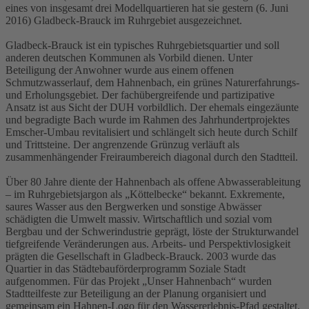
eines von insgesamt drei Modellquartieren hat sie gestern (6. Juni
2016) Gladbeck-Brauck im Ruhrgebiet ausgezeichnet.
Gladbeck-Brauck ist ein typisches Ruhrgebietsquartier und soll
anderen deutschen Kommunen als Vorbild dienen. Unter
Beteiligung der Anwohner wurde aus einem offenen
Schmutzwasserlauf, dem Hahnenbach, ein grünes Naturerfahrungs-
und Erholungsgebiet. Der fachübergreifende und partizipative
Ansatz ist aus Sicht der DUH vorbildlich. Der ehemals eingezäunte
und begradigte Bach wurde im Rahmen des Jahrhundertprojektes
Emscher-Umbau revitalisiert und schlängelt sich heute durch Schilf
und Trittsteine. Der angrenzende Grünzug verläuft als
zusammenhängender Freiraumbereich diagonal durch den Stadtteil.
Über 80 Jahre diente der Hahnenbach als offene Abwasserableitung
– im Ruhrgebietsjargon als „Köttelbecke“ bekannt. Exkremente,
saures Wasser aus den Bergwerken und sonstige Abwässer
schädigten die Umwelt massiv. Wirtschaftlich und sozial vom
Bergbau und der Schwerindustrie geprägt, löste der Strukturwandel
tiefgreifende Veränderungen aus. Arbeits- und Perspektivlosigkeit
prägten die Gesellschaft in Gladbeck-Brauck. 2003 wurde das
Quartier in das Städtebauförderprogramm Soziale Stadt
aufgenommen. Für das Projekt „Unser Hahnenbach“ wurden
Stadtteilfeste zur Beteiligung an der Planung organisiert und
gemeinsam ein Hahnen-Logo für den Wassererlebnis-Pfad gestaltet.