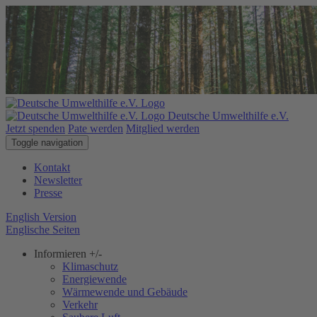
Deutsche Umwelthilfe e.V.
Jetzt spenden
Pate werden
Mitglied werden
Toggle navigation
Kontakt
Newsletter
Presse
English Version
Englische Seiten
Informieren
+/-
Klimaschutz
Energiewende
Wärmewende und Gebäude
Verkehr