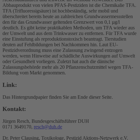
Abbauprodukt von vielen PFAS-Pestiziden ist die Chemikalie TFA.
TFA (Trifluoressigsäure) ist hochbeständig, sehr mobil und
überschreitet bereits heute an zahlreichen Grundwassermessstellen
den für das Grundwasser geltenden Grenzwert von 0,1 µg/l
deutlich. Es gibt keine praktikablen Methoden, um TFA wieder aus
der Umwelt und aus dem Trinkwasser zu entfernen. Für TFA wurde
eine Einstufung als reproduktionstoxisch beantragt. Tierstudien
deuten auf Fehlbildungen bei Nachkommen hin. Laut EU-
Pestizidverordnung muss eine Zulassung zwingend entzogen
werden, wenn Hinweise auf schädliche Auswirkungen auf Umwelt
oder Gesundheit vorliegen. Zuletzt hat auch die dänische
Zulassungsbehörde mehr als 20 Pflanzenschutzmittel wegen TFA-
Bildung vom Markt genommen.
Link:
Das Hintergrundpapier finden Sie am Ende dieser Seite.
Kontakt:
Jürgen Resch, Bundesgeschäftsführer DUH
0171 3649170,
resch@duh.de
Dr. Peter Clausing, Toxikologe, Pestizid Aktions-Netzwerk e.V.