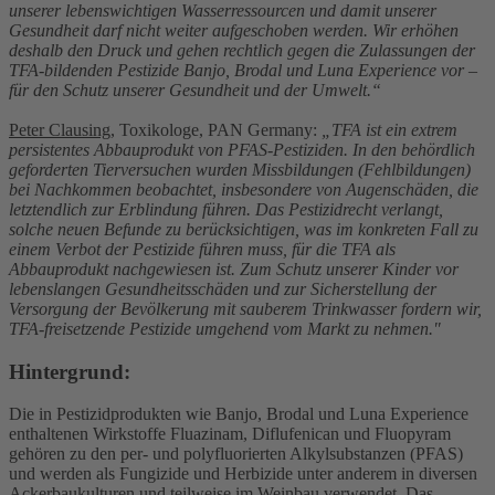
unserer lebenswichtigen Wasserressourcen und damit unserer
Gesundheit darf nicht weiter aufgeschoben werden. Wir erhöhen
deshalb den Druck und gehen rechtlich gegen die Zulassungen der
TFA-bildenden Pestizide Banjo, Brodal und Luna Experience vor –
für den Schutz unserer Gesundheit und der Umwelt.“
Peter Clausing
, Toxikologe, PAN Germany:
„TFA ist ein extrem
persistentes Abbauprodukt von PFAS-Pestiziden. In den behördlich
geforderten Tierversuchen wurden Missbildungen (Fehlbildungen)
bei Nachkommen beobachtet, insbesondere von Augenschäden, die
letztendlich zur Erblindung führen. Das Pestizidrecht verlangt,
solche neuen Befunde zu berücksichtigen, was im konkreten Fall zu
einem Verbot der Pestizide führen muss, für die TFA als
Abbauprodukt nachgewiesen ist. Zum Schutz unserer Kinder vor
lebenslangen Gesundheitsschäden und zur Sicherstellung der
Versorgung der Bevölkerung mit sauberem Trinkwasser fordern wir,
TFA-freisetzende Pestizide umgehend vom Markt zu nehmen."
Hintergrund:
Die in Pestizidprodukten wie Banjo, Brodal und Luna Experience
enthaltenen Wirkstoffe Fluazinam, Diflufenican und Fluopyram
gehören zu den per- und polyfluorierten Alkylsubstanzen (PFAS)
und werden als Fungizide und Herbizide unter anderem in diversen
Ackerbaukulturen und teilweise im Weinbau verwendet. Das