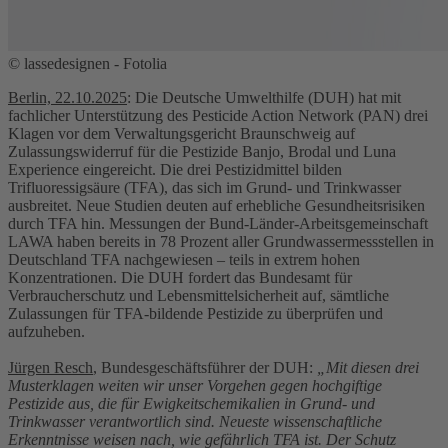
© lassedesignen - Fotolia
Berlin, 22.10.2025
: Die Deutsche Umwelthilfe (DUH) hat mit
fachlicher Unterstützung des Pesticide Action Network (PAN) drei
Klagen vor dem Verwaltungsgericht Braunschweig auf
Zulassungswiderruf für die Pestizide Banjo, Brodal und Luna
Experience eingereicht. Die drei Pestizidmittel bilden
Trifluoressigsäure (TFA), das sich im Grund- und Trinkwasser
ausbreitet. Neue Studien deuten auf erhebliche Gesundheitsrisiken
durch TFA hin. Messungen der Bund-Länder-Arbeitsgemeinschaft
LAWA haben bereits in 78 Prozent aller Grundwassermessstellen in
Deutschland TFA nachgewiesen – teils in extrem hohen
Konzentrationen. Die DUH fordert das Bundesamt für
Verbraucherschutz und Lebensmittelsicherheit auf, sämtliche
Zulassungen für TFA-bildende Pestizide zu überprüfen und
aufzuheben.
Jürgen Resch
, Bundesgeschäftsführer der DUH:
„Mit diesen drei
Musterklagen weiten wir unser Vorgehen gegen hochgiftige
Pestizide aus, die für Ewigkeitschemikalien in Grund- und
Trinkwasser verantwortlich sind. Neueste wissenschaftliche
Erkenntnisse weisen nach, wie gefährlich TFA ist. Der Schutz