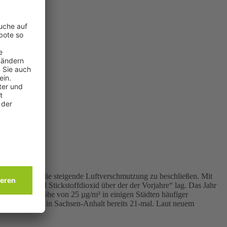
.adobe.com
nahmen gegen die steigende Luftverschmutzung zu beschließen. Mit
Feinstaub und Stickstoffdioxid über der der Vorjahre“ lag. Das Jahr
b (PM2,5) in Höhe von 25 µg/m³ in einigen Städten häufiger
ten, in Bernburg in Sachsen-Anhalt bereits 21-mal. Laut neuem