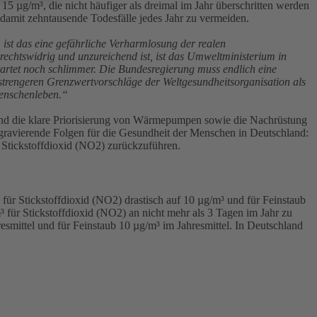
 µg/m³, die nicht häufiger als dreimal im Jahr überschritten werden
damit zehntausende Todesfälle jedes Jahr zu vermeiden.
 ist das eine gefährliche Verharmlosung der realen
chtswidrig und unzureichend ist, ist das Umweltministerium in
tartet noch schlimmer. Die Bundesregierung muss endlich eine
 strengeren Grenzwertvorschläge der Weltgesundheitsorganisation als
Menschenleben.“
n und die klare Priorisierung von Wärmepumpen sowie die Nachrüstung
at gravierende Folgen für die Gesundheit der Menschen in Deutschland:
 Stickstoffdioxid (NO2) zurückzuführen.
ür Stickstoffdioxid (NO2) drastisch auf 10 µg/m³ und für Feinstaub
für Stickstoffdioxid (NO2) an nicht mehr als 3 Tagen im Jahr zu
smittel und für Feinstaub 10 µg/m³ im Jahresmittel. In Deutschland