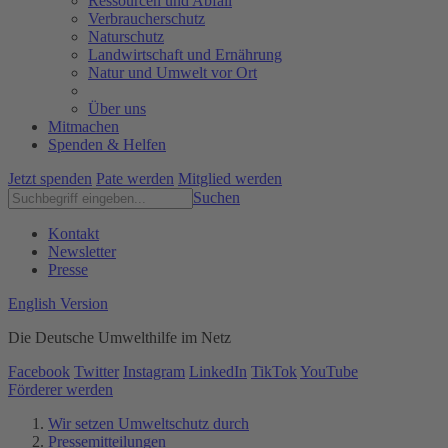
Ressourcen und Abfall
Verbraucherschutz
Naturschutz
Landwirtschaft und Ernährung
Natur und Umwelt vor Ort
Über uns
Mitmachen
Spenden & Helfen
Jetzt spenden
Pate werden
Mitglied werden
Suchen
Kontakt
Newsletter
Presse
English Version
Die Deutsche Umwelthilfe im Netz
Facebook
Twitter
Instagram
LinkedIn
TikTok
YouTube
Förderer werden
Wir setzen Umweltschutz durch
Pressemitteilungen