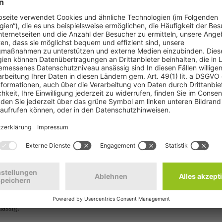
© Wirestock - stock
undesregierung für ihre Weigerung, endlich konkrete Luftreinhaltemaß
 das Umweltbundesamt (UBA), dass „die durchschnittliche Belastung mit 
ng Februar 2026 wurde der zukünftige Tagesmittelgrenzwert für Feinstau
ersteinstraße) wurde der Tagesmittelgrenzwert bereits 24-mal überschrit
lässig.