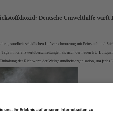
tickstoffdioxid: Deutsche Umwelthilfe wirf
g der gesundheitsschädlichen Luftverschmutzung mit Feinstaub und Stic
Tage mit Grenzwertüberschreitungen als nach der neuen EU-Luftqualitä
inhaltung der Richtwerte der Weltgesundheitsorganisation, um jedes J