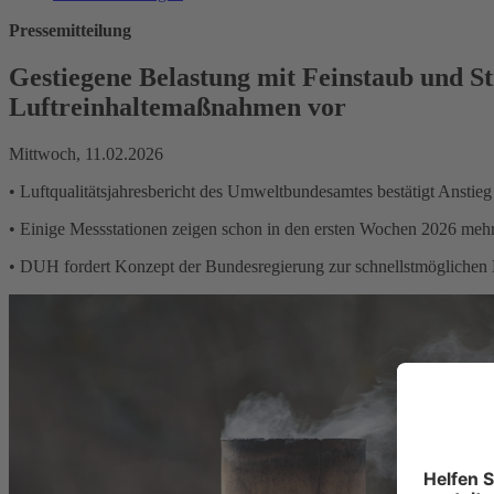
Pressemitteilung
Gestiegene Belastung mit Feinstaub und S
Luftreinhaltemaßnahmen vor
Mittwoch, 11.02.2026
• Luftqualitätsjahresbericht des Umweltbundesamtes bestätigt Anstie
• Einige Messstationen zeigen schon in den ersten Wochen 2026 mehr 
• DUH fordert Konzept der Bundesregierung zur schnellstmöglichen E