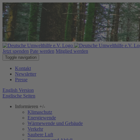
Jetzt spenden
Pate werden
Mitglied werden
Toggle navigation
Kontakt
Newsletter
Presse
English Version
Englische Seiten
Informieren
+/-
Klimaschutz
Energiewende
Wärmewende und Gebäude
Verkehr
Saubere Luft