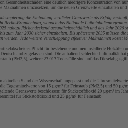
Gesundheitsschäden eine deutlich niedrigere Konzentration von nur 15
alle Maßnahmen umzusetzen, um die neuen Grenzwerte einzuhalten und 
esregierung die Einhaltung veralteter Grenzwerte als Erfolg verkauft,
t Berlin-Brandenburg, wonach das Nationale Luftreinhalteprogramm re
 2025 nahezu flächendeckend gesundheitsschädlich und das Jahr 2026 s
 bis zum Jahr 2030 sicher einzuhalten. Bis spätestens 2035 müssen die
ten werden. Jede weitere Verschleppung effektiver Maßnahmen kostet 
Partikelabscheider-Pflicht für bestehende und neu installierte Holzöfe
in Deutschland zugelassen sind. Die anhaltend schlechte Luftqualität h
staub (PM2,5), weitere 23.013 Todesfälle sind auf das Dieselabgasgift
tuellen Stand der Wissenschaft angepasst und die Jahresmittelwerte f
ie Tagesmittelwerte von 15 µg/m³ für Feinstaub (PM2,5) und 50 µg/m³ 
tende Grenzwerte beschlossen: für Stickstoffdioxid 20 µg/m³ im Jahre
smittel für Stickstoffdioxid und 25 µg/m³ für Feinstaub.