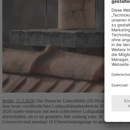
Berlin, 11.2.2026
: Die Deutsche Umwelthilfe (DUH) kritisiert die B
dem heute veröffentlichten Luftqualitätsjahresbericht 2025 bestätigt
2026 startet vielerorts mit noch schlechterer Luftqualität: Bis Anfa
überschritten, als es im gesamten Jahr zulässig wäre. In Berlin (Silb
Grenzwert sind maximal 18 Überschreitungstage im gesamten Jahr zu