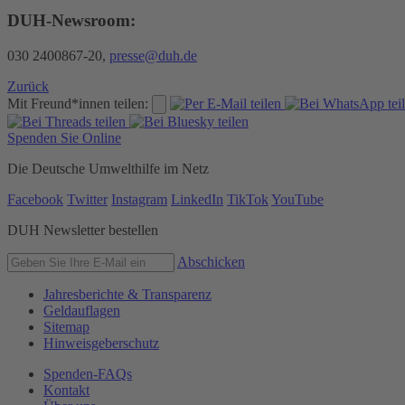
DUH-Newsroom:
030 2400867-20,
presse@duh.de
Zurück
Mit Freund*innen teilen:
Spenden Sie Online
Die Deutsche Umwelthilfe im Netz
Facebook
Twitter
Instagram
LinkedIn
TikTok
YouTube
DUH Newsletter bestellen
Abschicken
Jahresberichte & Transparenz
Geldauflagen
Sitemap
Hinweisgeberschutz
Spenden-FAQs
Kontakt