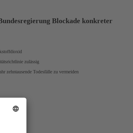
t Bundesregierung Blockade konkreter
kstoffdioxid
tsrichtlinie zulässig
ahr zehntausende Todesfälle zu vermeiden