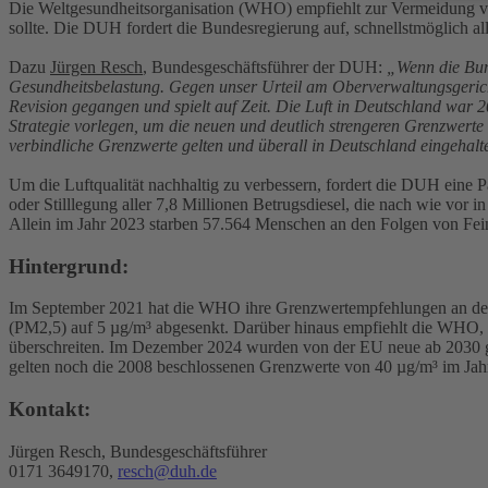
Die Weltgesundheitsorganisation (WHO) empfiehlt zur Vermeidung von 
sollte. Die DUH fordert die Bundesregierung auf, schnellstmöglich 
Dazu
Jürgen Resch
, Bundesgeschäftsführer der DUH:
„Wenn die Bund
Gesundheitsbelastung. Gegen unser Urteil am Oberverwaltungsgerich
Revision gegangen und spielt auf Zeit. Die Luft in Deutschland war
Strategie vorlegen, um die neuen und deutlich strengeren Grenzwerte
verbindliche Grenzwerte gelten und überall in Deutschland eingehal
Um die Luftqualität nachhaltig zu verbessern, fordert die DUH eine 
oder Stilllegung aller 7,8 Millionen Betrugsdiesel, die nach wie vor 
Allein im Jahr 2023 starben 57.564 Menschen an den Folgen von Fein
Hintergrund:
Im September 2021 hat die WHO ihre Grenzwertempfehlungen an den ak
(PM2,5) auf 5 µg/m³ abgesenkt. Darüber hinaus empfiehlt die WHO, d
überschreiten. Im Dezember 2024 wurden von der EU neue ab 2030 gel
gelten noch die 2008 beschlossenen Grenzwerte von 40 µg/m³ im Jahre
Kontakt:
Jürgen Resch, Bundesgeschäftsführer
0171 3649170,
resch@duh.de