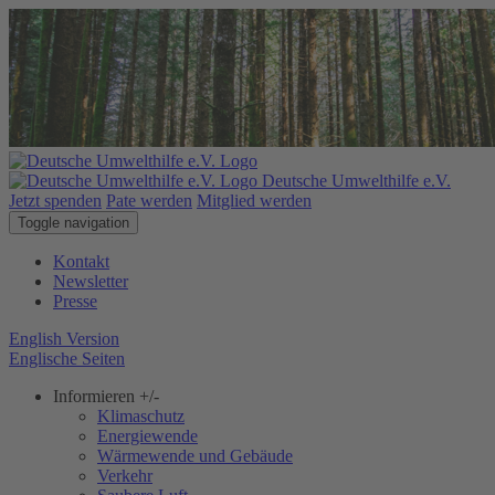
Deutsche Umwelthilfe e.V.
Jetzt spenden
Pate werden
Mitglied werden
Toggle navigation
Kontakt
Newsletter
Presse
English Version
Englische Seiten
Informieren
+/-
Klimaschutz
Energiewende
Wärmewende und Gebäude
Verkehr