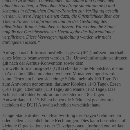
machen zu können. Umweltdaten, die Städte und Gemeinden
ohnehin erheben, sollten ohne Nachfrage standardmäßig und
kostenlos in öffentlichen Online-Portalen zur Verfügung gestellt
werden. Unsere Fragen dienen dazu, die Öffentlichkeit über das
Thema Parken zu informieren und an der Gestaltung des
öffentlichen Raums teilhaben zu lassen. Wir werden die Städte
notfalls per Gerichtsurteil zur Herausgabe der Informationen
verpflichten. Diese Verweigerungshaltung werden wir nicht
durchgehen lassen.“
Anfragen nach Informationsfreiheitsgesetz (IFG) müssen innerhalb
eines Monats beantwortet werden. Bei Umweltinformationsanfragen
gilt nach der Aarhus-Konvention sowie dem
Umweltinformationsgesetz (UIG) ebenfalls die Monatsfrist, die nur
in Ausnahmefällen um einen weiteren Monat verlängert werden
kann. Trotzdem haben sich einige Städte mehr als 100 Tage Zeit
zum Antworten genommen, darunter Koblenz (143 Tage), Essen
(140 Tage), Chemnitz (130 Tage) und Mainz (102 Tage). Das
Schlusslicht bildet Frankfurt an der Oder mit 185 Tagen
Antwortdauer. In 15 Fällen haben die Städte erst geantwortet,
nachdem die DUH Anwaltsschreiben verschickt hatte.
Einige Städte drohen vor Beantwortung der Fragen Gebühren an
oder stellen tatsächlich hohe Rechnungen. Dies kann besonders auf
kleinere Organisationen oder Einzelpersonen abschreckend wirken.