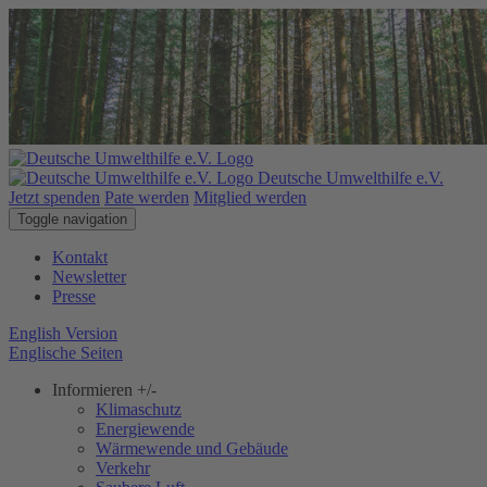
Deutsche Umwelthilfe e.V.
Jetzt spenden
Pate werden
Mitglied werden
Toggle navigation
Kontakt
Newsletter
Presse
English Version
Englische Seiten
Informieren
+/-
Klimaschutz
Energiewende
Wärmewende und Gebäude
Verkehr