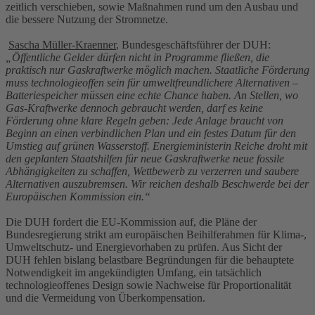
zeitlich verschieben, sowie Maßnahmen rund um den Ausbau und
die bessere Nutzung der Stromnetze.
Sascha Müller-Kraenner
, Bundesgeschäftsführer der DUH:
„Öffentliche Gelder dürfen nicht in Programme fließen, die
praktisch nur Gaskraftwerke möglich machen. Staatliche Förderung
muss technologieoffen sein für umweltfreundlichere Alternativen –
Batteriespeicher müssen eine echte Chance haben. An Stellen, wo
Gas-Kraftwerke dennoch gebraucht werden, darf es keine
Förderung ohne klare Regeln geben: Jede Anlage braucht von
Beginn an einen verbindlichen Plan und ein festes Datum für den
Umstieg auf grünen Wasserstoff. Energieministerin Reiche droht mit
den geplanten Staatshilfen für neue Gaskraftwerke neue fossile
Abhängigkeiten zu schaffen, Wettbewerb zu verzerren und saubere
Alternativen auszubremsen. Wir reichen deshalb Beschwerde bei der
Europäischen Kommission ein.“
Die DUH fordert die EU-Kommission auf, die Pläne der
Bundesregierung strikt am europäischen Beihilferahmen für Klima-,
Umweltschutz- und Energievorhaben zu prüfen. Aus Sicht der
DUH fehlen bislang belastbare Begründungen für die behauptete
Notwendigkeit im angekündigten Umfang, ein tatsächlich
technologieoffenes Design sowie Nachweise für Proportionalität
und die Vermeidung von Überkompensation.