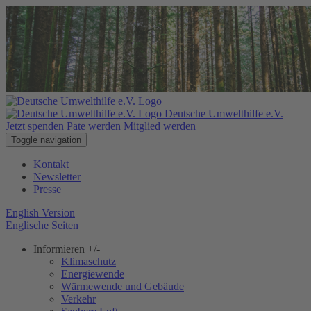
Deutsche Umwelthilfe e.V.
Jetzt spenden
Pate werden
Mitglied werden
Toggle navigation
Kontakt
Newsletter
Presse
English Version
Englische Seiten
Informieren
+/-
Klimaschutz
Energiewende
Wärmewende und Gebäude
Verkehr