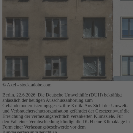
© Axel - stock.adobe.com
Berlin, 22.6.2026: Die Deutsche Umwelthilfe (DUH) bekräftigt
anlässlich der heutigen Ausschussanhörung zum
Gebäudemodernisierungsgesetz ihre Kritik: Aus Sicht der Umwelt-
und Verbraucherschutzorganisation gefährdet der Gesetzentwurf die
Erreichung der verfassungsrechtlich verankerten Klimaziele. Für
den Fall einer Verabschiedung kündigt die DUH eine Klimaklage in
Form einer Verfassungsbeschwerde vor dem
Bundesverfassungsgericht an.