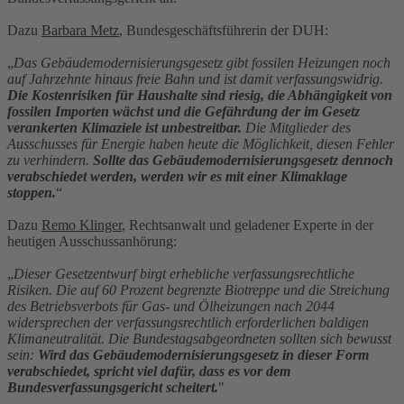
Dazu
Barbara Metz
, Bundesgeschäftsführerin der DUH:
„
Das Gebäudemodernisierungsgesetz gibt fossilen Heizungen noch
auf Jahrzehnte hinaus freie Bahn und ist damit verfassungswidrig.
Die Kostenrisiken für Haushalte sind riesig, die Abhängigkeit von
fossilen Importen wächst und die Gefährdung der im Gesetz
verankerten Klimaziele ist unbestreitbar.
Die Mitglieder des
Ausschusses für Energie haben heute die Möglichkeit, diesen Fehler
zu verhindern.
Sollte das Gebäudemodernisierungsgesetz dennoch
verabschiedet werden, werden wir es mit einer Klimaklage
stoppen.
“
Dazu
Remo Klinger
, Rechtsanwalt und geladener Experte in der
heutigen Ausschussanhörung:
„
Dieser Gesetzentwurf birgt erhebliche verfassungsrechtliche
Risiken. Die auf 60 Prozent begrenzte Biotreppe und die Streichung
des Betriebsverbots für Gas- und Ölheizungen nach 2044
widersprechen der verfassungsrechtlich erforderlichen baldigen
Klimaneutralität. Die Bundestagsabgeordneten sollten sich bewusst
sein:
Wird das Gebäudemodernisierungsgesetz in dieser Form
verabschiedet, spricht viel dafür, dass es vor dem
Bundesverfassungsgericht scheitert.
"