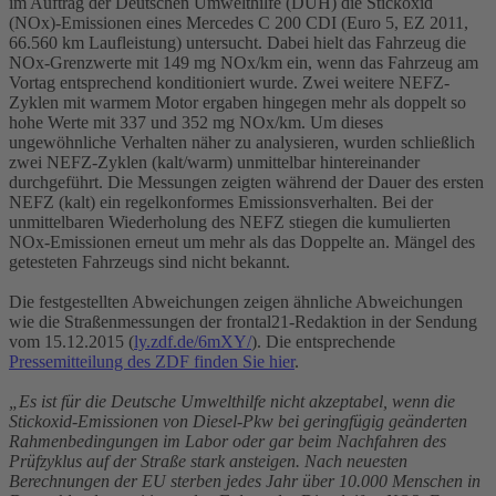
im Auftrag der Deutschen Umwelthilfe (DUH) die Stickoxid
(NOx)-Emissionen eines Mercedes C 200 CDI (Euro 5, EZ 2011,
66.560 km Laufleistung) untersucht. Dabei hielt das Fahrzeug die
NOx-Grenzwerte mit 149 mg NOx/km ein, wenn das Fahrzeug am
Vortag entsprechend konditioniert wurde. Zwei weitere NEFZ-
Zyklen mit warmem Motor ergaben hingegen mehr als doppelt so
hohe Werte mit 337 und 352 mg NOx/km. Um dieses
ungewöhnliche Verhalten näher zu analysieren, wurden schließlich
zwei NEFZ-Zyklen (kalt/warm) unmittelbar hintereinander
durchgeführt. Die Messungen zeigten während der Dauer des ersten
NEFZ (kalt) ein regelkonformes Emissionsverhalten. Bei der
unmittelbaren Wiederholung des NEFZ stiegen die kumulierten
NOx-Emissionen erneut um mehr als das Doppelte an. Mängel des
getesteten Fahrzeugs sind nicht bekannt.
Die festgestellten Abweichungen zeigen ähnliche Abweichungen
wie die Straßenmessungen der frontal21-Redaktion in der Sendung
vom 15.12.2015 (
ly.zdf.de/6mXY/
). Die entsprechende
Pressemitteilung des ZDF finden Sie hier
.
„Es ist für die Deutsche Umwelthilfe nicht akzeptabel, wenn die
Stickoxid-Emissionen von Diesel-Pkw bei geringfügig geänderten
Rahmenbedingungen im Labor oder gar beim Nachfahren des
Prüfzyklus auf der Straße stark ansteigen. Nach neuesten
Berechnungen der EU sterben jedes Jahr über 10.000 Menschen in