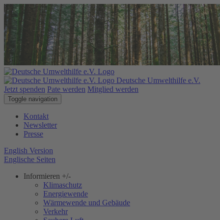
Deutsche Umwelthilfe e.V.
Jetzt spenden
Pate werden
Mitglied werden
Toggle navigation
Kontakt
Newsletter
Presse
English Version
Englische Seiten
Informieren
+/-
Klimaschutz
Energiewende
Wärmewende und Gebäude
Verkehr