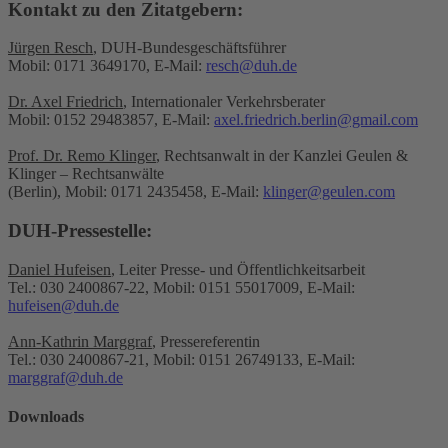
Kontakt zu den Zitatgebern:
Jürgen Resch
, DUH-Bundesgeschäftsführer
Mobil: 0171 3649170, E-Mail:
resch@duh.de
Dr. Axel Friedrich
, Internationaler Verkehrsberater
Mobil: 0152 29483857, E-Mail:
axel.friedrich.berlin@gmail.com
Prof. Dr. Remo Klinger
, Rechtsanwalt in der Kanzlei Geulen &
Klinger – Rechtsanwälte
(Berlin), Mobil: 0171 2435458, E-Mail:
klinger@geulen.com
DUH-Pressestelle:
Daniel Hufeisen
, Leiter Presse- und Öffentlichkeitsarbeit
Tel.: 030 2400867-22, Mobil: 0151 55017009, E-Mail:
hufeisen@duh.de
Ann-Kathrin Marggraf
, Pressereferentin
Tel.: 030 2400867-21, Mobil: 0151 26749133, E-Mail:
marggraf@duh.de
Downloads