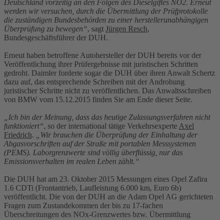
Deutschland vorzeitig an den Folgen des Dieselgiftes NO2. Erneut
werden wir versuchen, durch die Übermittlung der Prüfprotokolle
die zuständigen Bundesbehörden zu einer herstellerunabhängigen
Überprüfung zu bewegen“
, sagt
Jürgen Resch
,
Bundesgeschäftsführer der DUH.
Erneut haben betroffene Autohersteller der DUH bereits vor der
Veröffentlichung ihrer Prüfergebnisse mit juristischen Schritten
gedroht. Daimler forderte sogar die DUH über ihren Anwalt Schertz
dazu auf, das entsprechende Schreiben mit der Androhung
juristischer Schritte nicht zu veröffentlichen. Das Anwaltsschreiben
von BMW vom 15.12.2015 finden Sie am Ende dieser Seite.
„Ich bin der Meinung, dass das heutige Zulassungsverfahren nicht
funktioniert“
, so der international tätige Verkehrsexperte
Axel
Friedrich
.
„Wir brauchen die Überprüfung der Einhaltung der
Abgasvorschriften auf der Straße mit portablen Messsystemen
(PEMS). Laborgrenzwerte sind völlig überflüssig, nur das
Emissionsverhalten im realen Leben zählt.“
Die DUH hat am 23. Oktober 2015 Messungen eines Opel Zafira
1.6 CDTi (Frontantrieb, Laufleistung 6.000 km, Euro 6b)
veröffentlicht. Die von der DUH an die Adam Opel AG gerichteten
Fragen zum Zustandekommen der bis zu 17-fachen
Überschreitungen des NOx-Grenzwertes bzw. Übermittlung