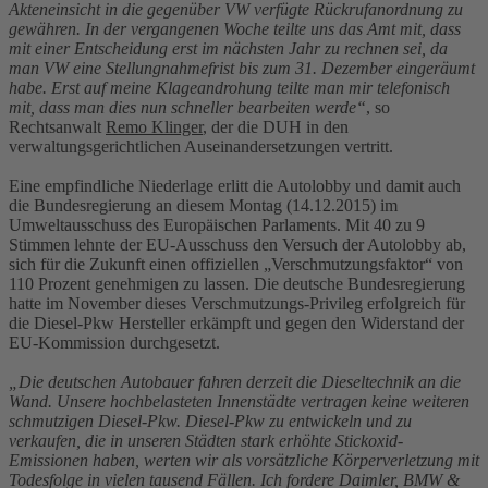
Akteneinsicht in die gegenüber VW verfügte Rückrufanordnung zu
gewähren. In der vergangenen Woche teilte uns das Amt mit, dass
mit einer Entscheidung erst im nächsten Jahr zu rechnen sei, da
man VW eine Stellungnahmefrist bis zum 31. Dezember eingeräumt
habe. Erst auf meine Klageandrohung teilte man mir telefonisch
mit, dass man dies nun schneller bearbeiten werde“
, so
Rechtsanwalt
Remo Klinger
, der die DUH in den
verwaltungsgerichtlichen Auseinandersetzungen vertritt.
Eine empfindliche Niederlage erlitt die Autolobby und damit auch
die Bundesregierung an diesem Montag (14.12.2015) im
Umweltausschuss des Europäischen Parlaments. Mit 40 zu 9
Stimmen lehnte der EU-Ausschuss den Versuch der Autolobby ab,
sich für die Zukunft einen offiziellen „Verschmutzungsfaktor“ von
110 Prozent genehmigen zu lassen. Die deutsche Bundesregierung
hatte im November dieses Verschmutzungs-Privileg erfolgreich für
die Diesel-Pkw Hersteller erkämpft und gegen den Widerstand der
EU-Kommission durchgesetzt.
„Die deutschen Autobauer fahren derzeit die Dieseltechnik an die
Wand. Unsere hochbelasteten Innenstädte vertragen keine weiteren
schmutzigen Diesel-Pkw. Diesel-Pkw zu entwickeln und zu
verkaufen, die in unseren Städten stark erhöhte Stickoxid-
Emissionen haben, werten wir als vorsätzliche Körperverletzung mit
Todesfolge in vielen tausend Fällen. Ich fordere Daimler, BMW &