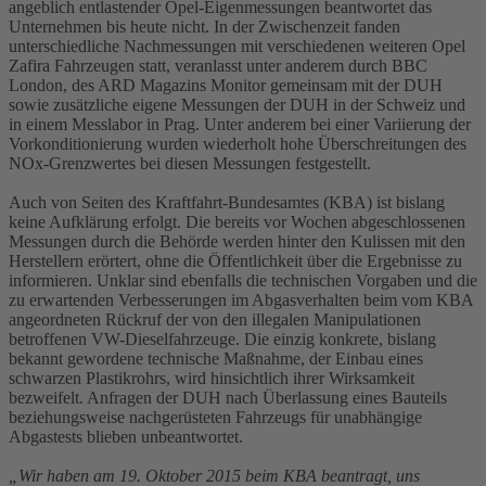
angeblich entlastender Opel-Eigenmessungen beantwortet das
Unternehmen bis heute nicht. In der Zwischenzeit fanden
unterschiedliche Nachmessungen mit verschiedenen weiteren Opel
Zafira Fahrzeugen statt, veranlasst unter anderem durch BBC
London, des ARD Magazins Monitor gemeinsam mit der DUH
sowie zusätzliche eigene Messungen der DUH in der Schweiz und
in einem Messlabor in Prag. Unter anderem bei einer Variierung der
Vorkonditionierung wurden wiederholt hohe Überschreitungen des
NOx-Grenzwertes bei diesen Messungen festgestellt.
Auch von Seiten des Kraftfahrt-Bundesamtes (KBA) ist bislang
keine Aufklärung erfolgt. Die bereits vor Wochen abgeschlossenen
Messungen durch die Behörde werden hinter den Kulissen mit den
Herstellern erörtert, ohne die Öffentlichkeit über die Ergebnisse zu
informieren. Unklar sind ebenfalls die technischen Vorgaben und die
zu erwartenden Verbesserungen im Abgasverhalten beim vom KBA
angeordneten Rückruf der von den illegalen Manipulationen
betroffenen VW-Dieselfahrzeuge. Die einzig konkrete, bislang
bekannt gewordene technische Maßnahme, der Einbau eines
schwarzen Plastikrohrs, wird hinsichtlich ihrer Wirksamkeit
bezweifelt. Anfragen der DUH nach Überlassung eines Bauteils
beziehungsweise nachgerüsteten Fahrzeugs für unabhängige
Abgastests blieben unbeantwortet.
„Wir haben am 19. Oktober 2015 beim KBA beantragt, uns