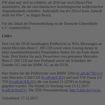
VW dazu auf, sich zu erklären, ab 2016 nur noch Diesel-Pkw
auszuliefern, die die amerikanischen beziehungsweise kalifornischen
Abgasstandards einhalten. Andernfalls hat der Diesel keine Zukunft
mehr bei Pkw“
, so Jürgen Resch.
Für den Inhalt der Pressemitteilung ist die Deutsche Umwelthilfe
e.V. verantwortlich.
Links:
Den von der DUH beauftragten Prüfbericht zu NOx-Messungen an
einem Mercedes-Benz C 200 CDI sowie einen Auszug daraus in
einer zusammenfassenden Präsentation finden Sie am Ende dieser
Seite. Dort finden Sie auch Pressefotos vom getesteten Mercedes-
Benz C 200 CDI auf dem Prüfstand sowie die Schreiben der
Daimler AG und der BMW AG an die DUH.
Hier finden Sie die Prüfberichte zum BMW 320d (
ly.zdf.de/76Lyv/
),
zum Mercedes C200 CDI (
ly.zdf.de/GJQ/
) und zum VW Passat 2.0
TDI (
ly.zdf.de/XRzT/
), die von frontal 21 (ZDF) in Auftrag
gegeben wurden. Die frontal 21-Sendung vom 15.12.2015:
ly.zdf.de/6mXY/
. Die ZDF-Pressemitteilung:
http://l.duh.de/vyz2w
.
Aktualisiert: 17.12.2015