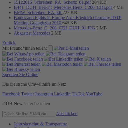
15122015_Schreiben_RA_Schertz_01.pdf
204 KB
B441_DUH_Bericht_Mercedes-Benz_C200_CDI.pdf
4 MB
BMW_Schreiben_RA.pdf
227 KB
Battles and Fights in Europe Axel Friedrich Germany IDTP
Meeting Guanghzou 2010
645 KB
Mercedes-Benz_C_200_CDI_DUH_01.JPG
2 MB
Abgastest Mercedes
2 MB
Zurück
Mit Freund*innen teilen:
Spenden Sie Online
Die Deutsche Umwelthilfe im Netz
Facebook
Twitter
Instagram
LinkedIn
TikTok
YouTube
DUH Newsletter bestellen
Abschicken
Jahresberichte & Transparenz