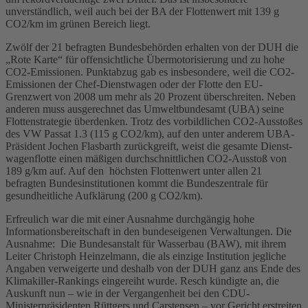
unverständlich, weil auch bei der BA der Flottenwert mit 139 g
CO2/km im grünen Bereich liegt.
Zwölf der 21 befragten Bundesbehörden erhalten von der DUH die
„Rote Karte“ für offensichtliche Übermotorisierung und zu hohe
CO2-Emissionen. Punktabzug gab es insbesondere, weil die CO2-
Emissionen der Chef-Dienstwagen oder der Flotte den EU-
Grenzwert von 2008 um mehr als 20 Prozent überschreiten. Neben
anderen muss ausgerechnet das Umweltbundesamt (UBA) seine
Flottenstrategie überdenken. Trotz des vorbildlichen CO2-Ausstoßes
des VW Passat 1.3 (115 g CO2/km), auf den unter anderem UBA-
Präsident Jochen Flasbarth zurückgreift, weist die gesamte Dienst-
wagenflotte einen mäßigen durchschnittlichen CO2-Ausstoß von
189 g/km auf. Auf den höchsten Flottenwert unter allen 21
befragten Bundesinstitutionen kommt die Bundeszentrale für
gesundheitliche Aufklärung (200 g CO2/km).
Erfreulich war die mit einer Ausnahme durchgängig hohe
Informationsbereitschaft in den bundeseigenen Verwaltungen. Die
Ausnahme: Die Bundesanstalt für Wasserbau (BAW), mit ihrem
Leiter Christoph Heinzelmann, die als einzige Institution jegliche
Angaben verweigerte und deshalb von der DUH ganz ans Ende des
Klimakiller-Rankings eingereiht wurde. Resch kündigte an, die
Auskunft nun – wie in der Vergangenheit bei den CDU-
Ministerpräsidenten Rüttgers und Carstensen – vor Gericht erstreiten