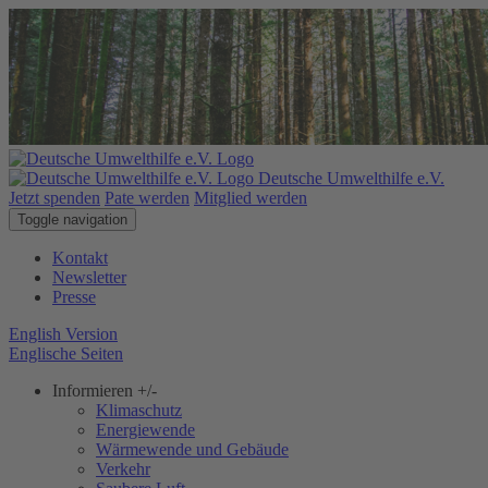
Deutsche Umwelthilfe e.V.
Jetzt spenden
Pate werden
Mitglied werden
Toggle navigation
Kontakt
Newsletter
Presse
English Version
Englische Seiten
Informieren
+/-
Klimaschutz
Energiewende
Wärmewende und Gebäude
Verkehr