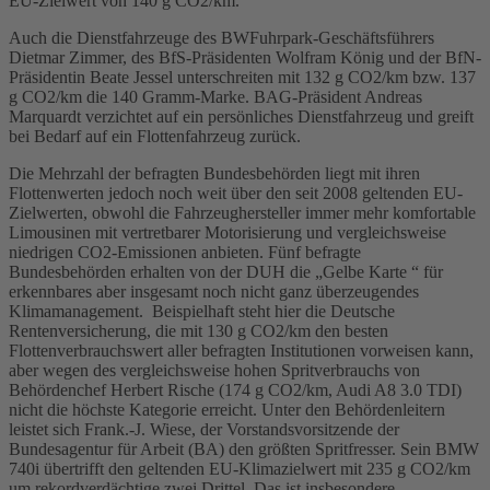
EU-Zielwert von 140 g CO2/km.
Auch die Dienstfahrzeuge des BWFuhrpark-Geschäftsführers
Dietmar Zimmer, des BfS-Präsidenten Wolfram König und der BfN-
Präsidentin Beate Jessel unterschreiten mit 132 g CO2/km bzw. 137
g CO2/km die 140 Gramm-Marke. BAG-Präsident Andreas
Marquardt verzichtet auf ein persönliches Dienstfahrzeug und greift
bei Bedarf auf ein Flottenfahrzeug zurück.
Die Mehrzahl der befragten Bundesbehörden liegt mit ihren
Flottenwerten jedoch noch weit über den seit 2008 geltenden EU-
Zielwerten, obwohl die Fahrzeughersteller immer mehr komfortable
Limousinen mit vertretbarer Motorisierung und vergleichsweise
niedrigen CO2-Emissionen anbieten. Fünf befragte
Bundesbehörden erhalten von der DUH die „Gelbe Karte “ für
erkennbares aber insgesamt noch nicht ganz überzeugendes
Klimamanagement. Beispielhaft steht hier die Deutsche
Rentenversicherung, die mit 130 g CO2/km den besten
Flottenverbrauchswert aller befragten Institutionen vorweisen kann,
aber wegen des vergleichsweise hohen Spritverbrauchs von
Behördenchef Herbert Rische (174 g CO2/km, Audi A8 3.0 TDI)
nicht die höchste Kategorie erreicht. Unter den Behördenleitern
leistet sich Frank.-J. Wiese, der Vorstandsvorsitzende der
Bundesagentur für Arbeit (BA) den größten Spritfresser. Sein BMW
740i übertrifft den geltenden EU-Klimazielwert mit 235 g CO2/km
um rekordverdächtige zwei Drittel. Das ist insbesondere