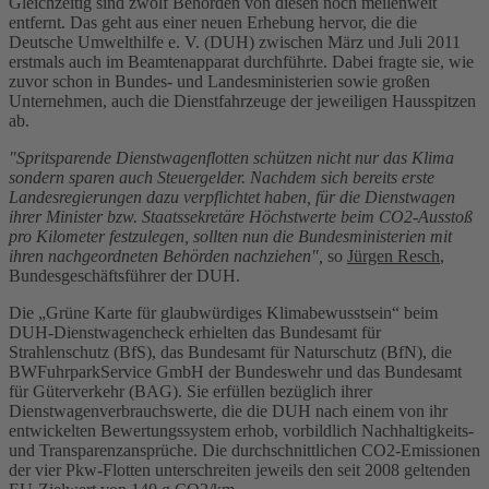
Gleichzeitig sind zwölf Behörden von diesen noch meilenweit
entfernt. Das geht aus einer neuen Erhebung hervor, die die
Deutsche Umwelthilfe e. V. (DUH) zwischen März und Juli 2011
erstmals auch im Beamtenapparat durchführte. Dabei fragte sie, wie
zuvor schon in Bundes- und Landesministerien sowie großen
Unternehmen, auch die Dienstfahrzeuge der jeweiligen Hausspitzen
ab.
"Spritsparende Dienstwagenflotten schützen nicht nur das Klima
sondern sparen auch Steuergelder. Nachdem sich bereits erste
Landesregierungen dazu verpflichtet haben, für die Dienstwagen
ihrer Minister bzw. Staatssekretäre Höchstwerte beim CO2-Ausstoß
pro Kilometer festzulegen, sollten nun die Bundesministerien mit
ihren nachgeordneten Behörden nachziehen",
so
Jürgen Resch
,
Bundesgeschäftsführer der DUH.
Die „Grüne Karte für glaubwürdiges Klimabewusstsein“ beim
DUH-Dienstwagencheck erhielten das Bundesamt für
Strahlenschutz (BfS), das Bundesamt für Naturschutz (BfN), die
BWFuhrparkService GmbH der Bundeswehr und das Bundesamt
für Güterverkehr (BAG). Sie erfüllen bezüglich ihrer
Dienstwagenverbrauchswerte, die die DUH nach einem von ihr
entwickelten Bewertungssystem erhob, vorbildlich Nachhaltigkeits-
und Transparenzansprüche. Die durchschnittlichen CO2-Emissionen
der vier Pkw-Flotten unterschreiten jeweils den seit 2008 geltenden