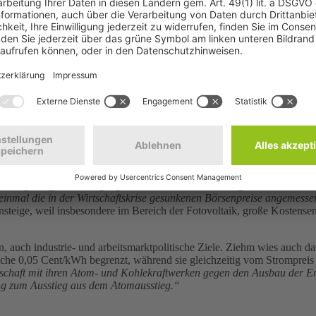
Mal
„volkswirtschaftlich oder direkt beim Stromkunden Kosten senkende
Energien an der Strombörse insgesamt zu einer Senkung der Preise, wei
Merit-Order-Effekt“ belief sich nach wissenschaftlichen Untersuchung
r als vier Milliarden Euro. Das allein entspricht etwa der Hälfte der
r durch Strom aus Erneuerbaren Energien eingesparten CO2-Zertifikate 
chend. Hinzu kämen heute für das Jahr 2010 noch nicht abschätzbare Ne
 Für das Jahr 2008 wurden die Importersparnisse im Stromsektor auf 2,
rgien ergebe sich jedoch aus den wegen der CO2-Einsparung vermiede
 höher als die Preise, die derzeit für CO2-Emissionszertifikate beza
, wobei die Schäden durch andere Schadstoffe der konventionellen Str
ngseffekte einbezieht, kommen wir eher auf eine dämpfende Wirkung de
hm
, forderte die Stromversorger auf, „
die Mär von der Kostenexplosion 
eissteigerungen der vergangenen Jahre verantwortlich gewesen seien. „
 einmal die in der Wirtschaftskrise gesunkenen Börsenpreise angemess
teige, weil insbesondere im Bereich der Fotovoltaik, große Kostense
auch industrie- und arbeitsmarktpolitische Ziele. Ziehm wies auch dara
sche 0,05 Cent/kWh begrenzt, während sie gleichzeitig vom Strompreis 
irtschaft mit ihren Atom- und Kohlekraftwerken gegen den Ausbau der E
ung zum Ausstieg aus dem Atomausstieg.“