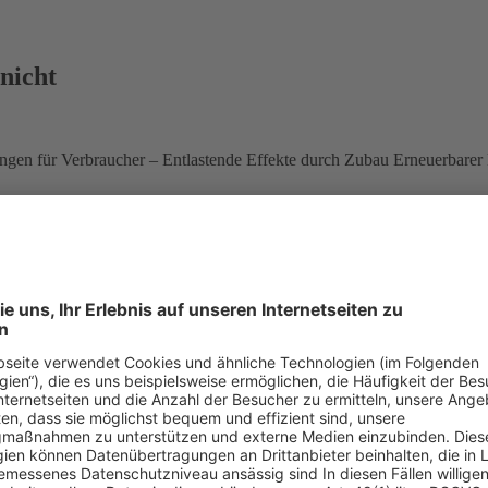
nicht
en für Verbraucher – Entlastende Effekte durch Zubau Erneuerbarer En
G) wachsende Anteil von Strom aus Wind, Sonne, Wasser und Bioenergi
 vergangenen Donnerstag veröffentlichte Prognose der EEG-Umlage für
unbewusst in die Irre, erklärte die Deutsche Umwelthilfe e. V. (DUH) 
enüber.
„Wer die steigenden Belastungen beklagt und die Entlastungen 
ilowattstunde (Cent/kWh) Strom setze sich aus mehreren Faktoren zu
Die prognostizierte erhebliche Steigerung der Umlage für 2010 (gege
nen Börsenpreises von Strom. Damit wird auch dem EEG-Strom ein gering
lösen an der Börse. Hinzu kommt, dass die EEG-Umlage auf den in der 
om aus Erneuerbaren Energien insgesamt ein um 400 Millionen Euro g