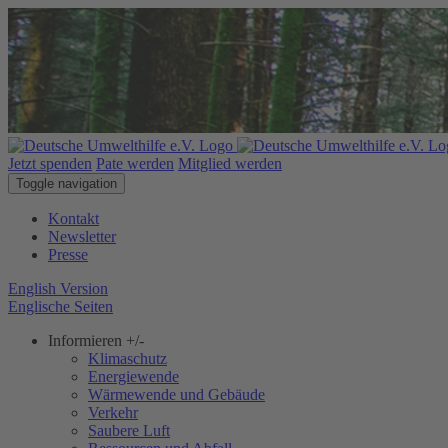
Jetzt spenden
Pate werden
Mitglied werden
Toggle navigation
Kontakt
Newsletter
Presse
English Version
Englische Seiten
Informieren
+/-
Klimaschutz
Energiewende
Wärmewende und Gebäude
Verkehr
Saubere Luft