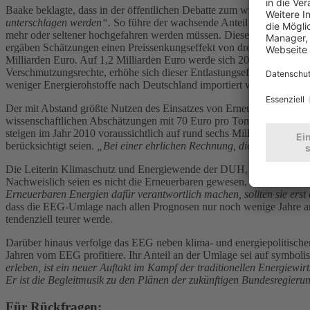
Baake beklagte, dass in der öffentlichen Debatte zum wiederholten 
unterschlagen werden“.
So führe der wachsende Anteil Erneuerbarer 
mehr oder seltener hochgefahren werden müssen. Dieser so genannte „
ergäben Schätzungen einen Preissenkungseffekt von drei bis etwas meh
Milliarden Euro. Auf 1,2 Milliarden Euro werde sich 2010 der Wert de
Verschmutzungsrechte, erhöhe sich dieser Entlastungseffekt entspre
weniger Energierohstoffe nach Deutschland importiert werden müssen.
Der mit Abstand größte Nutzen des Einsatzes von Erneuerbaren Ene
wissenschaftlichen Abschätzungen mit 70 Euro pro Tonne CO2 fünfmal
steigen im Jahr 2010 voraussichtlich auf rund sechs Milliarden Euro
berücksichtigt seien.
„Bei einer ehrlichen Rechnung, die die Entlastu
Die Leiterin Klimaschutz und Energiewende der DUH,
Cornelia Zie
Nachweislich seien es nicht die Erneuerbaren gewesen, die für die Pr
Erneuerbaren Energien dafür verantwortlich machen, sollten sie erst
dass die EEG-Umlage nach allen Prognosen nur noch wenige Jahre ans
tendenziell teurer werde.
Darüber hinaus verfolge das EEG neben klima- und energiepolitischen, 
Jahren vom EEG profitiere. Ihr Anteil an der Umlage sei auf symboli
erleben, ist ein neuer Auftakt im Kampf der traditionellen Energiew
Er ist die Begleitmusik zu den Plänen der zukünftigen Bundesregier
Für Rückfragen: