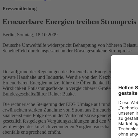
Pressemitteilung
Erneuerbare Energien treiben Strompreis 
Berlin, Sonntag, 18.10.2009
Deutsche Umwelthilfe widerspricht Behauptung von höheren Belastung
Scheineffekt durch insgesamt an der Börse gesunkene Strompreise
Der aufgrund der Regelungen des Erneuerbare Energien Gesetzes (EE
private Haushalte und Industrie. Wer die von den Netzbetreibern am
Erneuerbaren Energien nutze, führe die Öffentlichkeit bewusst oder 
Wirklichkeit Entlastungseffekte in vergleichbarer Größenordnung geg
Bundesgeschäftsführer
Rainer Baake
.
Die rechnerische Steigerung der EEG-Umlage auf rund 2 Cent pro K
erwünschten starken Zunahme von Strom aus Erneuerbaren Energien. 
zuallererst eine Folge des in der Wirtschaftskrise generell gesunke
gesetzlich festgelegten Vergütungszahlungen und den Vermarktungser
wird wegen des kürzlich veränderten Ausgleichsmechanismus dem Str
ebenfalls entsprechend erhöht.