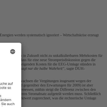
ergien werden systematisch ignoriert – Wirtschaftskrise erzeugt
e führt auch in Zukunft nicht zu unkalkulierbaren Mehrkosten für
 2010 zum Anlass für eine neue Strompreisdiskussion gegen die
in Berlin. Den steigenden Kosten für die EEG-Umlage stünden in
verschweigt, sagt nur die halbe Wahrheit“
, sagte DUH-
sammen. Zwar wachsen die Vergütungen insgesamt wegen der
nüber 2008 und gegenüber den Erwartungen für 2009) ist aber
erer Wert zugemessen, mithin steigt die Differenz zwischen den
Krise geringeren Stromabsatz aufgeteilt werden muss. Schließlich
eringerer Marktwert zugerechnet, was die rechnerische Umlage