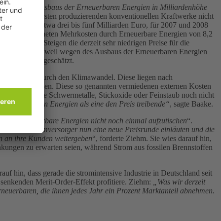
 Effekte des Ausbaus der Erneuerbaren Energien in Milliardenhöhe
l die am teuersten produzierenden konventionellen Kraftwerke nicht
en 2006 auf etwa drei bis fünf Milliarden Euro, für 2007 und 2008
 für 2010 errechneten Mehrkosten durch Erneuerbare Energien von 8,2
summieren. Steigen die derzeit sehr niedrigen Preise für die
ttoersparnisse, weil wegen des Ausbaus der Erneuerbaren Energien
7 Milliarden geschätzt.
nen Schäden durch den Klimawandel. Diese liegen nach
hlt werden müssen. Diese so genannten vermiedenen externen Kosten
omerzeugung wie Schwermetalle, Stickoxide oder Feinstaub noch nicht
r Erneuerbaren Energien als eine den Preis treibende“
, sagte Baake.
durch Erneuerbare Energien nicht noch einmal aufzutischen
“.
Bevor die Stromversorger nun eine neue Preisrunde einläuten und die
en an ihre Kunden weitergeben
“, forderte Ziehm. Sie wies darauf hin,
nkungen zu erwarten seien, während Strom aus fossilen Brennstoffen
uf hin, dass gerade die stromintensive Industrie in Deutschland seit
senkenden Merit-Order-Effekt profitiere. Ziehm:
„Was wir derzeit
rneuerbaren, die ihnen jedes Jahr ein Prozent Marktanteil abnehmen.