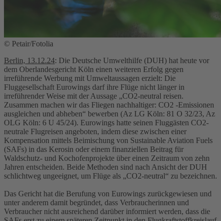
© Petair/Fotolia
Berlin, 13.12.24
: Die Deutsche Umwelthilfe (DUH) hat heute vor
dem Oberlandesgericht Köln einen weiteren Erfolg gegen
irreführende Werbung mit Umweltaussagen erzielt: Die
Fluggesellschaft Eurowings darf ihre Flüge nicht länger in
irreführender Weise mit der Aussage „CO2-neutral reisen.
Zusammen machen wir das Fliegen nachhaltiger: CO2 -Emissionen
ausgleichen und abheben“ bewerben (Az LG Köln: 81 O 32/23, Az
OLG Köln: 6 U 45/24). Eurowings hatte seinen Fluggästen CO2-
neutrale Flugreisen angeboten, indem diese zwischen einer
Kompensation mittels Beimischung von Sustainable Aviation Fuels
(SAFs) in das Kerosin oder einem finanziellen Beitrag für
Waldschutz- und Kochofenprojekte über einen Zeitraum von zehn
Jahren entscheiden. Beide Methoden sind nach Ansicht der DUH
schlichtweg ungeeignet, um Flüge als „CO2-neutral“ zu bezeichnen.
Das Gericht hat die Berufung von Eurowings zurückgewiesen und
unter anderem damit begründet, dass Verbraucherinnen und
Verbraucher nicht ausreichend darüber informiert werden, dass die
SAFs erst zu einem späteren Zeitpunkt in den Flugkraftstoffkreislauf