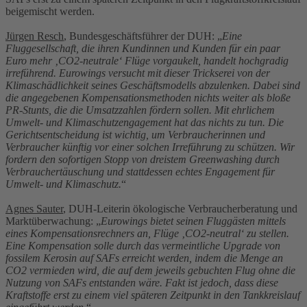
beigemischt werden.
Jürgen Resch
, Bundesgeschäftsführer der DUH: „
Eine
Fluggesellschaft, die ihren Kundinnen und Kunden für ein paar
Euro mehr ‚CO2-neutrale‘ Flüge vorgaukelt, handelt hochgradig
irreführend. Eurowings versucht mit dieser Trickserei von der
Klimaschädlichkeit seines Geschäftsmodells abzulenken. Dabei sind
die angegebenen Kompensationsmethoden nichts weiter als bloße
PR-Stunts, die die Umsatzzahlen fördern sollen. Mit ehrlichem
Umwelt- und Klimaschutzengagement hat das nichts zu tun. Die
Gerichtsentscheidung ist wichtig, um Verbraucherinnen und
Verbraucher künftig vor einer solchen Irreführung zu schützen. Wir
fordern den sofortigen Stopp von dreistem Greenwashing durch
Verbrauchertäuschung und stattdessen echtes Engagement für
Umwelt- und Klimaschutz.
“
Agnes Sauter
, DUH-Leiterin ökologische Verbraucherberatung und
Marktüberwachung: „
Eurowings bietet seinen Fluggästen mittels
eines Kompensationsrechners an, Flüge ‚CO2-neutral‘ zu stellen.
Eine Kompensation solle durch das vermeintliche Upgrade von
fossilem Kerosin auf SAFs erreicht werden, indem die Menge an
CO2 vermieden wird, die auf dem jeweils gebuchten Flug ohne die
Nutzung von SAFs entstanden wäre. Fakt ist jedoch, dass diese
Kraftstoffe erst zu einem viel späteren Zeitpunkt in den Tankkreislauf