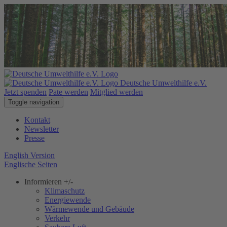
Deutsche Umwelthilfe e.V.
Jetzt spenden
Pate werden
Mitglied werden
Toggle navigation
Kontakt
Newsletter
Presse
English Version
Englische Seiten
Informieren
+/-
Klimaschutz
Energiewende
Wärmewende und Gebäude
Verkehr