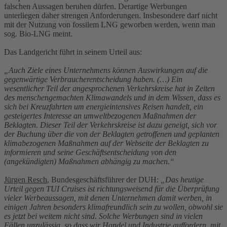
falschen Aussagen beruhen dürfen. Derartige Werbungen
unterliegen daher strengen Anforderungen. Insbesondere darf nicht
mit der Nutzung von fossilem LNG geworben werden, wenn man
sog. Bio-LNG meint.
Das Landgericht führt in seinem Urteil aus:
„Auch Ziele eines Unternehmens können Auswirkungen auf die
gegenwärtige Verbraucherentscheidung haben. (…) Ein
wesentlicher Teil der angesprochenen Verkehrskreise hat in Zeiten
des menschengemachten Klimawandels und in dem Wissen, dass es
sich bei Kreuzfahrten um energieintensives Reisen handelt, ein
gesteigertes Interesse an umweltbezogenen Maßnahmen der
Beklagten. Dieser Teil der Verkehrskreise ist dazu geneigt, sich vor
der Buchung über die von der Beklagten getroffenen und geplanten
klimabezogenen Maßnahmen auf der Webseite der Beklagten zu
informieren und seine Geschäftsentscheidung von den
(angekündigten) Maßnahmen abhängig zu machen.“
Jürgen Resch
, Bundesgeschäftsführer der DUH:
„Das heutige
Urteil gegen TUI Cruises ist richtungsweisend für die Überprüfung
vieler Werbeaussagen, mit denen Unternehmen damit werben, in
einigen Jahren besonders klimafreundlich sein zu wollen, obwohl sie
es jetzt bei weitem nicht sind. Solche Werbungen sind in vielen
Fällen unzulässig, so dass wir Handel und Industrie auffordern, mit