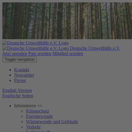
Deutsche Umwelthilfe e.V.
Jetzt spenden
Pate werden
Mitglied werden
Toggle navigation
Kontakt
Newsletter
Presse
English Version
Englische Seiten
Informieren
+/-
Klimaschutz
Energiewende
Wärmewende und Gebäude
Verkehr