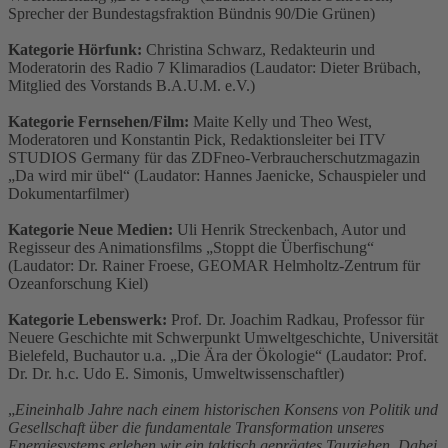
Sprecher der Bundestagsfraktion Bündnis 90/Die Grünen)
Kategorie Hörfunk:
Christina Schwarz, Redakteurin und
Moderatorin des Radio 7 Klimaradios (Laudator: Dieter Brübach,
Mitglied des Vorstands B.A.U.M. e.V.)
Kategorie Fernsehen/Film:
Maite Kelly und Theo West,
Moderatoren und Konstantin Pick, Redaktionsleiter bei ITV
STUDIOS Germany für das ZDFneo-Verbraucherschutzmagazin
„Da wird mir übel“ (Laudator: Hannes Jaenicke, Schauspieler und
Dokumentarfilmer)
Kategorie Neue Medien:
Uli Henrik Streckenbach, Autor und
Regisseur des Animationsfilms „Stoppt die Überfischung“
(Laudator: Dr. Rainer Froese, GEOMAR Helmholtz-Zentrum für
Ozeanforschung Kiel)
Kategorie Lebenswerk:
Prof. Dr. Joachim Radkau, Professor für
Neuere Geschichte mit Schwerpunkt Umweltgeschichte, Universität
Bielefeld, Buchautor u.a. „Die Ära der Ökologie“ (Laudator: Prof.
Dr. Dr. h.c. Udo E. Simonis, Umweltwissenschaftler)
„
Eineinhalb Jahre nach einem historischen Konsens von Politik und
Gesellschaft über die fundamentale Transformation unseres
Energiesystems erleben wir ein taktisch geprägtes Tauziehen. Dabei