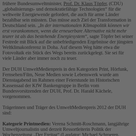
frühere Bundesumweltminister,
Prof. Dr. Klaus Töpfer
, (CDU)
„globalisierungs- und demokratiefähige Technologien“ für die
weltweite Energiewende gefordert, die auch für arme Länder
bezahlbar sein müssten. Das müsse auch Ziel der Transformation in
Deutschland sein. „
In der internationalen Klimapolitik können wir
erst vorankommen, wenn die erneuerbare Alternative nicht mehr
teurer ist als das bestehende Energiesystem
“, sagte Töpfer bei seiner
Festrede mit Blick auf die unbefriedigenden Ergebnisse der jüngsten
Weltklimakonferenz in Doha. Auf diesem Weg hätte etwa die
Fotovoltaik ein Stück des Wegs bereits zurückgelegt. Sie sei für
viele Länder aber immer noch zu teuer.
Der DUH UmweltMedienpreis in den Kategorien Print, Hörfunk,
Fernsehen/Film, Neue Medien sowie Lebenswerk wurde am
Dienstagabend im Rahmen einer Feierstunde im Historischen
Kassensaal der KfW Bankengruppe in Berlin vom
Bundesvorsitzenden der DUH, Prof. Dr. Harald Kächele,
vorgenommen.
Trägerinnen und Träger des UmweltMedienpreis 2012 der DUH
sind:
Kategorie Printmedien:
Verena Schmitt-Roschmann, langjährige
Umweltjournalistin und derzeit Ressortleiterin Politik der
Wochenzeitung „Der Freitag“ (Laudator: Michael Schroeren,