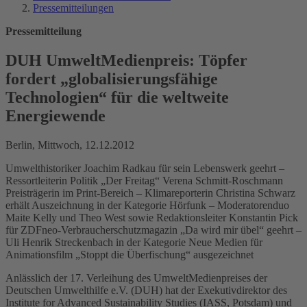
Pressemitteilungen
Pressemitteilung
DUH UmweltMedienpreis: Töpfer
fordert „globalisierungsfähige
Technologien“ für die weltweite
Energiewende
Berlin, Mittwoch, 12.12.2012
Umwelthistoriker Joachim Radkau für sein Lebenswerk geehrt –
Ressortleiterin Politik „Der Freitag“ Verena Schmitt-Roschmann
Preisträgerin im Print-Bereich – Klimareporterin Christina Schwarz
erhält Auszeichnung in der Kategorie Hörfunk – Moderatorenduo
Maite Kelly und Theo West sowie Redaktionsleiter Konstantin Pick
für ZDFneo-Verbraucherschutzmagazin „Da wird mir übel“ geehrt –
Uli Henrik Streckenbach in der Kategorie Neue Medien für
Animationsfilm „Stoppt die Überfischung“ ausgezeichnet
Anlässlich der 17. Verleihung des UmweltMedienpreises der
Deutschen Umwelthilfe e.V. (DUH) hat der Exekutivdirektor des
Institute for Advanced Sustainability Studies (IASS, Potsdam) und