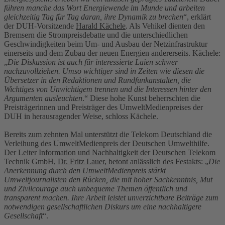
führen manche das Wort Energiewende im Munde und arbeiten
gleichzeitig Tag für Tag daran, ihre Dynamik zu brechen
“, erklärt
der DUH-Vorsitzende
Harald Kächele
. Als Vehikel dienten den
Bremsern die Strompreisdebatte und die unterschiedlichen
Geschwindigkeiten beim Um- und Ausbau der Netzinfrastruktur
einerseits und dem Zubau der neuen Energien andererseits. Kächele:
„
Die Diskussion ist auch für interessierte Laien schwer
nachzuvollziehen. Umso wichtiger sind in Zeiten wie diesen die
Übersetzer in den Redaktionen und Rundfunkanstalten, die
Wichtiges von Unwichtigem trennen und die Interessen hinter den
Argumenten ausleuchten
.“ Diese hohe Kunst beherrschten die
Preisträgerinnen und Preisträger des UmweltMedienpreises der
DUH in herausragender Weise, schloss Kächele.
Bereits zum zehnten Mal unterstützt die Telekom Deutschland die
Verleihung des UmweltMedienpreis der Deutschen Umwelthilfe.
Der Leiter Information und Nachhaltigkeit der Deutschen Telekom
Technik GmbH,
Dr. Fritz Lauer
, betont anlässlich des Festakts: „
Die
Anerkennung durch den UmweltMedienpreis stärkt
Umweltjournalisten den Rücken, die mit hoher Sachkenntnis, Mut
und Zivilcourage auch unbequeme Themen öffentlich und
transparent machen. Ihre Arbeit leistet unverzichtbare Beiträge zum
notwendigen gesellschaftlichen Diskurs um eine nachhaltigere
Gesellschaft
“.