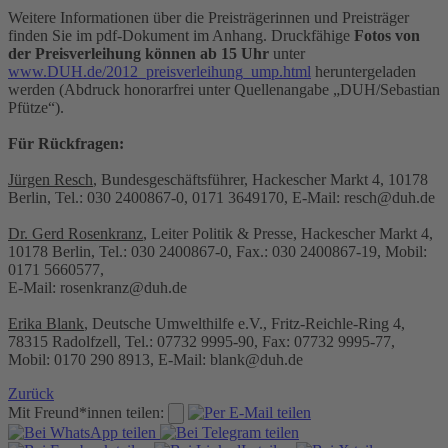
Weitere Informationen über die Preisträgerinnen und Preisträger
finden Sie im pdf-Dokument im Anhang. Druckfähige
Fotos von
der Preisverleihung können ab 15 Uhr
unter
www.DUH.de/2012_preisverleihung_ump.html
heruntergeladen
werden (Abdruck honorarfrei unter Quellenangabe „DUH/Sebastian
Pfütze“).
Für Rückfragen:
Jürgen Resch
, Bundesgeschäftsführer, Hackescher Markt 4, 10178
Berlin, Tel.: 030 2400867-0, 0171 3649170, E-Mail: resch@duh.de
Dr. Gerd Rosenkranz
, Leiter Politik & Presse, Hackescher Markt 4,
10178 Berlin, Tel.: 030 2400867-0, Fax.: 030 2400867-19, Mobil:
0171 5660577,
E-Mail: rosenkranz@duh.de
Erika Blank
, Deutsche Umwelthilfe e.V., Fritz-Reichle-Ring 4,
78315 Radolfzell, Tel.: 07732 9995-90, Fax: 07732 9995-77,
Mobil: 0170 290 8913, E-Mail: blank@duh.de
Zurück
Mit Freund*innen teilen: