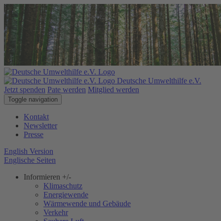
Deutsche Umwelthilfe e.V.
Jetzt spenden
Pate werden
Mitglied werden
Toggle navigation
Kontakt
Newsletter
Presse
English Version
Englische Seiten
Informieren
+/-
Klimaschutz
Energiewende
Wärmewende und Gebäude
Verkehr