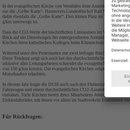
In der evangelischen Kirche von Westfalen löste Annette Kurschus Alf
nur die „Gelbe Karte“. Hannovers Landesbischof Ralf Meister, der i
dafür ebenfalls die „Gelbe Karte“. Den letzten Platz im Ranking b
g/km unterwegs ist.
Dass die CO2-Werte der bischöflichen Limousinen im Vergleich zum 
Blick auf die Dienstwagen der untergeordneten Amtsinhaber beider Kir
Kirchen ihren katholischen Kollegen beim Klimaschutz in großem Ab
Während unter den Protestanten nur zwei befragte Bischöfe die „Rote
Diese Tendenz zeigt sich auch bei den durchschnittlichen CO2-Werten
inklusive aller Leitungsebenen schneidet die evangelische Kirche bei
von 150 g/km kommt. Die evangelischen Kirchen zeigten sich darüber h
Motorhauben erlaubten.
In diesem Jahr fragte die DUH auch nach den Flottenfahrzeugen der 
Fahrzeugen und einem durchschnittlichen CO2-Ausstoß von 134 g/km 
einhalten. Viele Kirchen bieten ihren Mitarbeitern Jobtickets an und 
Elektrofahrräder, mit denen vor allem im Stadtverkehr Emissionen v
Für Rückfragen: