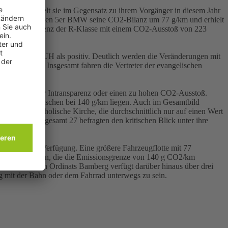
um. Dafür erhielt sie im Gegensatz zu ihrem Vorgänger in diesem Jahr
rte mit einem neuen 5er BMW seine CO2-Bilanz um 77 g/km und erhielt
inem Mercedes Benz der R-Klasse mit einem CO2-Ausstoß von 223
wertet die DUH als positiv. Deutlich werden die Veränderungen mit
Grüne Karte“. Insgesamt fahren die Vertreter der evangelischen
Rote Karten“ für Intransparenz oder einen zu hohen CO2-Ausstoß.
bei den evangelischen bei 140 g/km liegen. Auch im Gesamtbild
b als die katholische Kirche, die durchschnittlich nur auf einen Wert
ur 15 von insgesamt 27 befragten den kritischen Blick unter ihre
ahrzeuge zur Verfügung. Eine größere Fahrzeugflotte mit 77
ch Fahrzeuge an, die die Emissionsgrenze von 140 g CO2/km
erzbischöflichen Ordinats Bamberg verfügt darüber hinaus über drei
g mit der Bahn oder dem Fahrrad unterwegs zu sein.