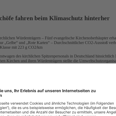
höfe fahren beim Klimaschutz hinterher
chlichen Würdenträgern – Fünf evangelische Kirchenoberhäupter erhal
ur „Gelbe“ und „Rote Karten“ – Durchschnittlicher CO2-Ausstoß verb
R-Klasse mit 223 g CO2/km
twagen des kirchlichen Spitzenpersonals in Deutschland hinsichtlich
hen Kirchen und ihren Würdenträgern stellte die Umweltschutzorganisa
ltenden CO2-Grenzwert von 130 g pro Kilometer ein. 19 Geistliche erhal
schöfe sahen die „Rote Karte“, weil sie mit ihren Limousinen den ge
zählen mit mehreren hunderttausend Mitarbeitern zu den größten Arbei
rte einhalten. Überrascht sind wir dagegen über das schlechte Abschn
rte“, darunter Landesbischof Jochen Bohl von der Evangelisch-luther
t ihren Limousinen deutlich den EU-Zielwert von 130g CO2/km. Karl-
ch-lutherischen Landeskirche in Braunschweig, Prof. Friedrich Weber,
n Kirche, Brigitte Böhme, mit ihrem erdgasbetriebenen VW Touran.