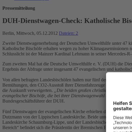
Pressemitteilung
DUH-Dienstwagen-Check: Katholische Bisc
Berlin, Mittwoch, 05.12.2012
Dateien: 2
Zweite Dienstwagenerhebung der Deutschen Umwelthilfe unter 47 kir
Katholische Bischöfe erhalten wegen zu hoher Klimagasemissionen n
Schlusslicht ist der Mainzer Kardinal Lehmann in seiner Mercedes-
Zum zweiten Mal hat die Deutsche Umwelthilfe e. V. (DUH) die Diens
Ergebnis der Abfrage unter insgesamt 47 evangelischen und katholisc
Von allen befragten Landesbischöfen halten nur fünf den seit 2012 ge
Bemühungen, den CO2-Ausstoß ihrer Dienstfahrzeuge zu senken. 23 Bi
die Auskunft verweigerten.
„Die beiden großen christlichen Kirchen 
evangelischer Bischöfe, die bei ihrer Dienstwagenwahl die EU-Zielwe
Bundesgeschäftsführer der DUH.
Fünf Dienstwagen der evangelischen Kirche erhielten die „Grüne Ka
Dutzmann von der Lippischen Landeskirche. Beide unterschreiten mi
Landeskirche Schaumburg-Lippe, und der Landesbischof der Evangelis
Bereich“ befindet sich die Präsidentin der Bremischen Evangelische