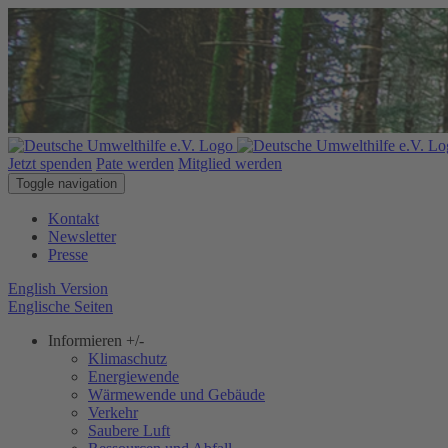
Jetzt spenden
Pate werden
Mitglied werden
Toggle navigation
Kontakt
Newsletter
Presse
English Version
Englische Seiten
Informieren
+/-
Klimaschutz
Energiewende
Wärmewende und Gebäude
Verkehr
Saubere Luft