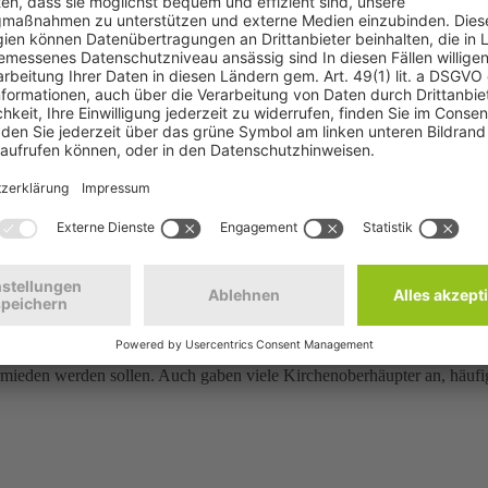
red Buß als Präses ab und stieg auf ein höher motorisiertes Fahrzeug 
m letzten Jahr noch das Schlusslicht der Auswertung bildete, verbesse
elegt der Bischof des Bistums Mainz, Karl Kardinal Lehmann, der in e
Vorjahr durchschnittlich um 18 Gramm auf 152 g/km gesunken sind, be
chen. In der Einzelbewertung erhalten hier 34 Kirchenvertreter eine „
stand davon.
 Karte“ erhielten, gab es für die katholischen Kirchen insgesamt 21 „
 der Bischöfe, die bei den katholischen Vertretern bei 169 g/km und 
m Vergleich des durchschnittlichen CO2-Ausstoßes mit 135 g/km besser a
inaus informationsbereiter als die katholischen Bistümer, von denen n
Kirchenverwaltungen. Meist stehen den Mitarbeitern dort nur wenige F
betreibt das Erzbistum Köln. Dieses schafft seit Anfang 2012 nur no
beteiligen sich an Carsharing-Angeboten. Die Dienstfahrzeugflotte des 
ermieden werden sollen. Auch gaben viele Kirchenoberhäupter an, häufi