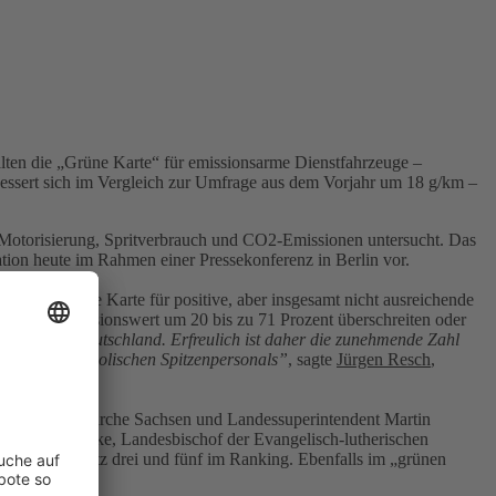
ten die „Grüne Karte“ für emissionsarme Dienstfahrzeuge –
essert sich im Vergleich zur Umfrage aus dem Vorjahr um 18 g/km –
 Motorisierung, Spritverbrauch und CO2-Emissionen untersucht. Das
tion heute im Rahmen einer Pressekonferenz in Berlin vor.
ten die gelbe Karte für positive, aber insgesamt nicht ausreichende
ltenden Emissionswert um 20 bis zu 71 Prozent überschreiten oder
tgebern in Deutschland. Erfreulich ist daher die zunehmende Zahl
eiden des katholischen Spitzenpersonals”
, sagte
Jürgen Resch
,
ischen Landeskirche Sachsen und Landessuperintendent Martin
Hinrich Manzke, Landesbischof der Evangelisch-lutherischen
 belegen Platz drei und fünf im Ranking. Ebenfalls im „grünen