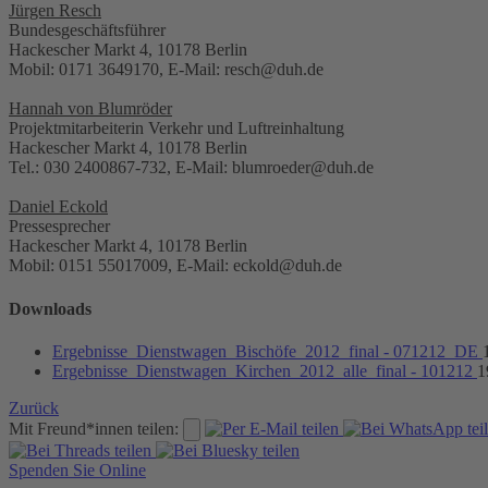
Jürgen Resch
Bundesgeschäftsführer
Hackescher Markt 4, 10178 Berlin
Mobil: 0171 3649170, E-Mail: resch@duh.de
Hannah von Blumröder
Projektmitarbeiterin Verkehr und Luftreinhaltung
Hackescher Markt 4, 10178 Berlin
Tel.: 030 2400867-732, E-Mail: blumroeder@duh.de
Daniel Eckold
Pressesprecher
Hackescher Markt 4, 10178 Berlin
Mobil: 0151 55017009, E-Mail: eckold@duh.de
Downloads
Ergebnisse_Dienstwagen_Bischöfe_2012_final - 071212_DE
Ergebnisse_Dienstwagen_Kirchen_2012_alle_final - 101212
1
Zurück
Mit Freund*innen teilen:
Spenden Sie Online