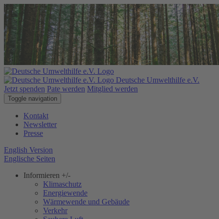
Deutsche Umwelthilfe e.V.
Jetzt spenden
Pate werden
Mitglied werden
Toggle navigation
Kontakt
Newsletter
Presse
English Version
Englische Seiten
Informieren
+/-
Klimaschutz
Energiewende
Wärmewende und Gebäude
Verkehr