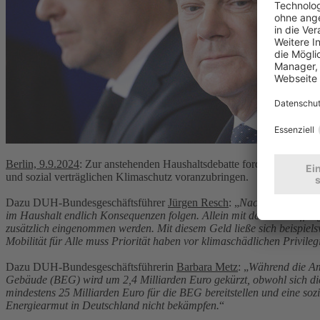
Berlin, 9.9.2024
: Zur anstehenden Haushaltsdebatte fordert die De
und sozial verträglichen Klimaschutz voranzubringen.
Dazu DUH-Bundesgeschäftsführer
Jürgen Resch
: „
Nachdem Wirtschaf
im Haushalt endlich Konsequenzen folgen. Allein mit der Abschaffun
zusätzlich eingenommen werden. Mit diesem Geld ließe sich beispielsw
Mobilität für Alle muss Priorität haben vor klimaschädlichen Privileg
Dazu DUH-Bundesgeschäftsführerin
Barbara Metz
: „
Während die Amp
Gebäude (BEG) wird um 2,4 Milliarden Euro gekürzt, obwohl sich die 
mindestens 25 Milliarden Euro für die BEG bereitstellen und eine 
Energiearmut in Deutschland nicht bekämpfen.
“