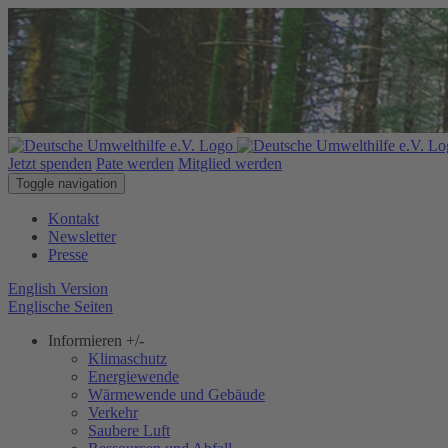
Jetzt spenden
Pate werden
Mitglied werden
Toggle navigation
Kontakt
Newsletter
Presse
English Version
Englische Seiten
Informieren
+/-
Klimaschutz
Energiewende
Wärmewende und Gebäude
Verkehr
Saubere Luft