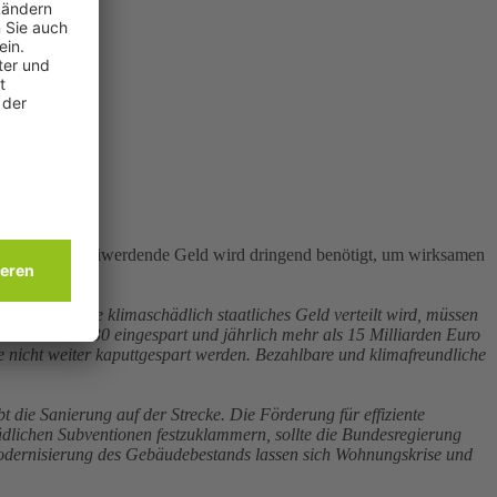
l Moments
as dadurch freiwerdende Geld wird dringend benötigt, um wirksamen
t haben, wie klimaschädlich staatliches Geld verteilt wird, müssen
n CO2 bis 2030 eingespart und jährlich mehr als 15 Milliarden Euro
e nicht weiter kaputtgespart werden. Bezahlbare und klimafreundliche
ie Sanierung auf der Strecke. Die Förderung für effiziente
ädlichen Subventionen festzuklammern, sollte die Bundesregierung
Modernisierung des Gebäudebestands lassen sich Wohnungskrise und