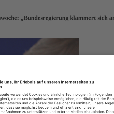
tswoche: „Bundesregierung klammert sich a