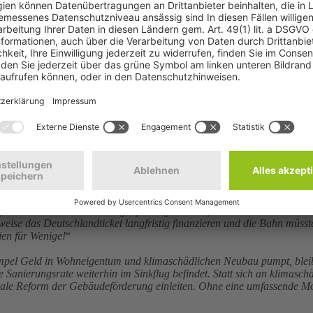
© IMAGO - Politica
utsche Umwelthilfe (DUH) den Abbau klimaschädlicher Subventionen. D
tsminister Habeck und Finanzminister Lindner über Monate verschleier
g von Diesel- und Dienstwagenprivileg können fast 34 Millionen Tonne
eise das Deutschlandticket langfristig finanzieren und die Bahn müsst
ien für Wenige!
“
el Geld in Wohneigentum und klimaschädlichen Neubau pumpt, bleibt d
Sanierungsrate weiterhin im Sinkflug befindet. Statt sich an klimasch
soziale Reform der Gebäudeförderung einleiten. Ohne eine umfassende 