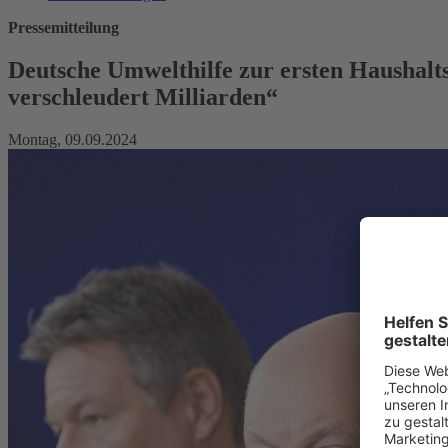
Pressemitteilung
Deutsche Umwelthilfe zur ersten Haushal
verschleudert Milliarden“
Montag, 09.09.2024