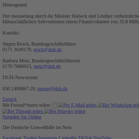
Hintergrund:
Der monatelang durch die Minister Habeck und Lindner verheimlichte 
klimaschädlichen Subventionen einem Finanzvolumen von 35,8 Millia
Kontakt:
Jürgen Resch, Bundesgeschäftsführer
0171 3649170,
resch@duh.de
Barbara Metz, Bundesgeschäftsführerin
0170 7686923,
metz@duh.de
DUH-Newsroom:
030 2400867-20,
presse@duh.de
Zurück
Mit Freund*innen teilen:
Spenden Sie Online
Die Deutsche Umwelthilfe im Netz
Facebook
Twitter
Instagram
LinkedIn
TikTok
YouTube