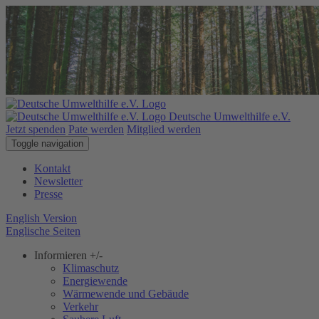
Deutsche Umwelthilfe e.V.
Jetzt spenden
Pate werden
Mitglied werden
Toggle navigation
Kontakt
Newsletter
Presse
English Version
Englische Seiten
Informieren
+/-
Klimaschutz
Energiewende
Wärmewende und Gebäude
Verkehr