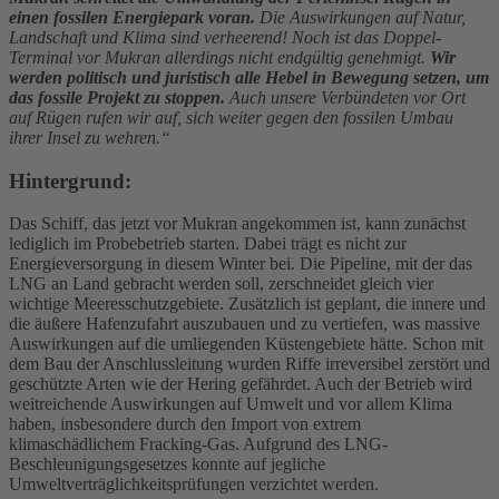
einen fossilen Energiepark voran.
Die Auswirkungen auf Natur,
Landschaft und Klima sind verheerend! Noch ist das Doppel-
Terminal vor Mukran allerdings nicht endgültig genehmigt.
Wir
werden politisch und juristisch alle Hebel in Bewegung setzen, um
das fossile Projekt zu stoppen.
Auch unsere Verbündeten vor Ort
auf Rügen rufen wir auf, sich weiter gegen den fossilen Umbau
ihrer Insel zu wehren.“
Hintergrund:
Das Schiff, das jetzt vor Mukran angekommen ist, kann zunächst
lediglich im Probebetrieb starten. Dabei trägt es nicht zur
Energieversorgung in diesem Winter bei. Die Pipeline, mit der das
LNG an Land gebracht werden soll, zerschneidet gleich vier
wichtige Meeresschutzgebiete. Zusätzlich ist geplant, die innere und
die äußere Hafenzufahrt auszubauen und zu vertiefen, was massive
Auswirkungen auf die umliegenden Küstengebiete hätte. Schon mit
dem Bau der Anschlussleitung wurden Riffe irreversibel zerstört und
geschützte Arten wie der Hering gefährdet. Auch der Betrieb wird
weitreichende Auswirkungen auf Umwelt und vor allem Klima
haben, insbesondere durch den Import von extrem
klimaschädlichem Fracking-Gas. Aufgrund des LNG-
Beschleunigungsgesetzes konnte auf jegliche
Umweltverträglichkeitsprüfungen verzichtet werden.