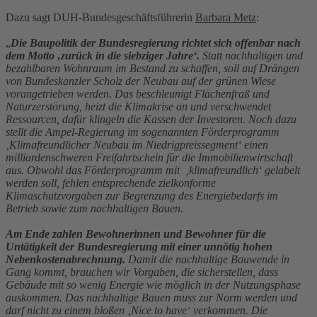
Dazu sagt DUH-Bundesgeschäftsführerin
Barbara Metz
:
„
Die Baupolitik der Bundesregierung richtet sich offenbar nach
dem Motto ‚zurück in die siebziger Jahre‘.
Statt nachhaltigen und
bezahlbaren Wohnraum im Bestand zu schaffen, soll auf Drängen
von Bundeskanzler Scholz der Neubau auf der grünen Wiese
vorangetrieben werden. Das beschleunigt Flächenfraß und
Naturzerstörung, heizt die Klimakrise an und verschwendet
Ressourcen, dafür klingeln die Kassen der Investoren. Noch dazu
stellt die Ampel-Regierung im sogenannten Förderprogramm
‚Klimafreundlicher Neubau im Niedrigpreissegment‘ einen
milliardenschweren Freifahrtschein für die Immobilienwirtschaft
aus. Obwohl das Förderprogramm mit ‚klimafreundlich‘ gelabelt
werden soll, fehlen entsprechende zielkonforme
Klimaschutzvorgaben zur Begrenzung des Energiebedarfs im
Betrieb sowie zum nachhaltigen Bauen.
Am Ende zahlen Bewohnerinnen und Bewohner für die
Untätigkeit der Bundesregierung mit einer unnötig hohen
Nebenkostenabrechnung.
Damit die nachhaltige Bauwende in
Gang kommt, brauchen wir Vorgaben, die sicherstellen, dass
Gebäude mit so wenig Energie wie möglich in der Nutzungsphase
auskommen. Das nachhaltige Bauen muss zur Norm werden und
darf nicht zu einem bloßen ‚Nice to have‘ verkommen. Die