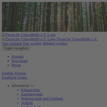
Deutsche Umwelthilfe e.V.
Jetzt spenden
Pate werden
Mitglied werden
Toggle navigation
Kontakt
Newsletter
Presse
English Version
Englische Seiten
Informieren
+/-
Klimaschutz
Energiewende
Wärmewende und Gebäude
Verkehr