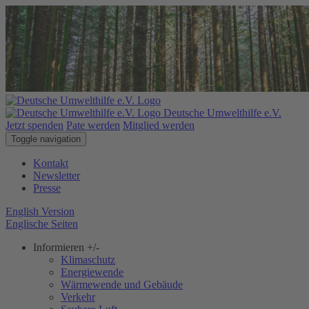
Deutsche Umwelthilfe e.V.
Jetzt spenden
Pate werden
Mitglied werden
Toggle navigation
Kontakt
Newsletter
Presse
English Version
Englische Seiten
Informieren
+/-
Klimaschutz
Energiewende
Wärmewende und Gebäude
Verkehr