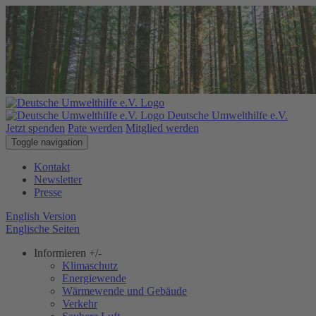
Deutsche Umwelthilfe e.V.
Jetzt spenden
Pate werden
Mitglied werden
Toggle navigation
Kontakt
Newsletter
Presse
English Version
Englische Seiten
Informieren
+/-
Klimaschutz
Energiewende
Wärmewende und Gebäude
Verkehr