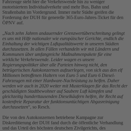
Fahrzeuge steht hier die Verkehrswende hin zu weniger
motorisiertem Individualverkehr und mehr Bus, Bahn und
Straßenbahn im Vordergrund. Immer mehr Städte greifen die
Forderung der DUH für generelle 365-Euro-Jahres-Ticket für den
ÖPNV auf.
„
Nach zehn Jahren andauernder Grenzwertüberschreitung gelingt
es uns mit Hilfe nationaler wie europäischer Gerichte, endlich die
Einhaltung der wichtigen Luftqualitätswerte in unseren Städten
durchzusetzen. In allen Fällen verhandeln wir mit Ländern und
Kommunen über umfangreiche Maßnahmenpakete für eine
wirkliche Verkehrswende. Leider wagen es unsere
Regierungspolitiker über alle Parteien hinweg nicht, den
betrügerischen Autokonzernen aufzuerlegen, von sich aus den elf
Millionen betroffenen Haltern von Euro 5 und Euro 6 Diesel-
Fahrzeugen mit einer Hardware-Nachrüstung zu helfen. Daher
werden wir auch in 2020 weiter mit Musterklagen für das Recht der
geschädigten Stadtbewohner auf Saubere Luft kämpfen und
gleichzeitig hunderttausenden Dieselkäufern helfen, ihr Recht auf
kostenfreie Reparatur der funktionsuntüchtigen Abgasreinigung
durchzusetzen
“, so Resch.
Die von den Autokonzernen betriebene Kampagne zur
Diskreditierung der DUH fand durch die öffentliche Verhandlung
und das Urteil des höchsten deutschen Zivilgerichts, des