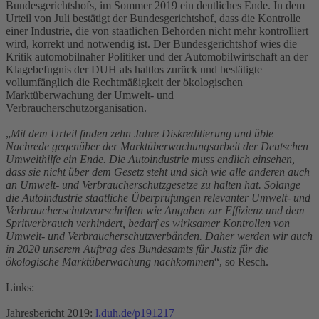
Bundesgerichtshofs, im Sommer 2019 ein deutliches Ende. In dem
Urteil von Juli bestätigt der Bundesgerichtshof, dass die Kontrolle
einer Industrie, die von staatlichen Behörden nicht mehr kontrolliert
wird, korrekt und notwendig ist. Der Bundesgerichtshof wies die
Kritik automobilnaher Politiker und der Automobilwirtschaft an der
Klagebefugnis der DUH als haltlos zurück und bestätigte
vollumfänglich die Rechtmäßigkeit der ökologischen
Marktüberwachung der Umwelt- und
Verbraucherschutzorganisation.
„
Mit dem Urteil finden zehn Jahre Diskreditierung und üble
Nachrede gegenüber der Marktüberwachungsarbeit der Deutschen
Umwelthilfe ein Ende. Die Autoindustrie muss endlich einsehen,
dass sie nicht über dem Gesetz steht und sich wie alle anderen auch
an Umwelt- und Verbraucherschutzgesetze zu halten hat. Solange
die Autoindustrie staatliche Überprüfungen relevanter Umwelt- und
Verbraucherschutzvorschriften wie Angaben zur Effizienz und dem
Spritverbrauch verhindert, bedarf es wirksamer Kontrollen von
Umwelt- und Verbraucherschutzverbänden. Daher werden wir auch
in 2020 unserem Auftrag des Bundesamts für Justiz für die
ökologische Marktüberwachung nachkommen
“, so Resch.
Links:
Jahresbericht 2019:
l.duh.de/p191217