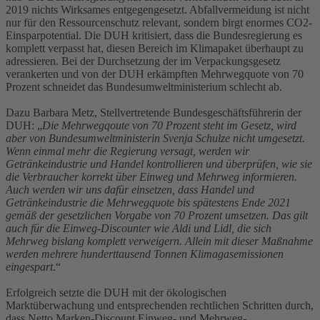
2019 nichts Wirksames entgegengesetzt. Abfallvermeidung ist nicht
nur für den Ressourcenschutz relevant, sondern birgt enormes CO2-
Einsparpotential. Die DUH kritisiert, dass die Bundesregierung es
komplett verpasst hat, diesen Bereich im Klimapaket überhaupt zu
adressieren. Bei der Durchsetzung der im Verpackungsgesetz
verankerten und von der DUH erkämpften Mehrwegquote von 70
Prozent schneidet das Bundesumweltministerium schlecht ab.
Dazu Barbara Metz, Stellvertretende Bundesgeschäftsführerin der
DUH: „
Die Mehrwegqoute von 70 Prozent steht im Gesetz, wird
aber von Bundesumweltministerin Svenja Schulze nicht umgesetzt.
Wenn einmal mehr die Regierung versagt, werden wir
Getränkeindustrie und Handel kontrollieren und überprüfen, wie sie
die Verbraucher korrekt über Einweg und Mehrweg informieren.
Auch werden wir uns dafür einsetzen, dass Handel und
Getränkeindustrie die Mehrwegquote bis spätestens Ende 2021
gemäß der gesetzlichen Vorgabe von 70 Prozent umsetzen. Das gilt
auch für die Einweg-Discounter wie Aldi und Lidl, die sich
Mehrweg bislang komplett verweigern. Allein mit dieser Maßnahme
werden mehrere hunderttausend Tonnen Klimagasemissionen
eingespart
.“
Erfolgreich setzte die DUH mit der ökologischen
Marktüberwachung und entsprechenden rechtlichen Schritten durch,
dass Netto Marken-Discount Einweg- und Mehrweg-