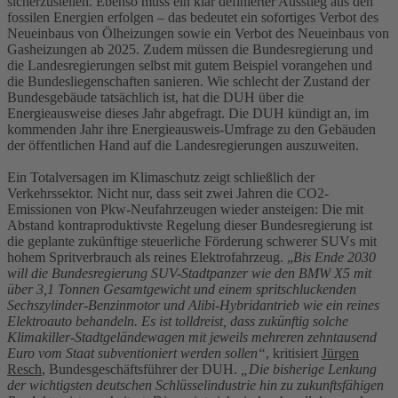
sicherzustellen. Ebenso muss ein klar definierter Ausstieg aus den
fossilen Energien erfolgen – das bedeutet ein sofortiges Verbot des
Neueinbaus von Ölheizungen sowie ein Verbot des Neueinbaus von
Gasheizungen ab 2025. Zudem müssen die Bundesregierung und
die Landesregierungen selbst mit gutem Beispiel vorangehen und
die Bundesliegenschaften sanieren. Wie schlecht der Zustand der
Bundesgebäude tatsächlich ist, hat die DUH über die
Energieausweise dieses Jahr abgefragt. Die DUH kündigt an, im
kommenden Jahr ihre Energieausweis-Umfrage zu den Gebäuden
der öffentlichen Hand auf die Landesregierungen auszuweiten.
Ein Totalversagen im Klimaschutz zeigt schließlich der
Verkehrssektor. Nicht nur, dass seit zwei Jahren die CO2-
Emissionen von Pkw-Neufahrzeugen wieder ansteigen: Die mit
Abstand kontraproduktivste Regelung dieser Bundesregierung ist
die geplante zukünftige steuerliche Förderung schwerer SUVs mit
hohem Spritverbrauch als reines Elektrofahrzeug. „
Bis Ende 2030
will die Bundesregierung SUV-Stadtpanzer wie den BMW X5 mit
über 3,1 Tonnen Gesamtgewicht und einem spritschluckenden
Sechszylinder-Benzinmotor und Alibi-Hybridantrieb wie ein reines
Elektroauto behandeln. Es ist tolldreist, dass zukünftig solche
Klimakiller-Stadtgeländewagen mit jeweils mehreren zehntausend
Euro vom Staat subventioniert werden sollen“
, kritisiert
Jürgen
Resch
, Bundesgeschäftsführer der DUH.
„Die bisherige Lenkung
der wichtigsten deutschen Schlüsselindustrie hin zu zukunftsfähigen