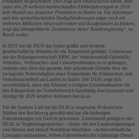
Produkten ist gescheitert. Dies zeigt sich eindrucksvoll daran, dass
unter den 20 weltweit meistverkauften Elektrofahrzeugen in 2018
kein Modell aus deutscher Produktion zu finden ist. Die Autobauer
und ihre spritschluckenden Stadtgeländewagen sogar noch mit
mehreren Milliarden Steuersubvention und Kaufprämien zu fördern,
zeigt das klimapolitische Desinteresse dieser Bundesregierung
“, so
Resch weiter.
In 2019 hat die DUH das bisher größte und breiteste
gesellschaftliche Bündnis für ein Tempolimit gebildet. Gemeinsam
mit der Polizeigewerkschaft NRW, der Verkehrsunfall-Opferhilfe,
Verkehrs-, Verbraucher- und Umweltverbänden ist es gelungen,
erstmals eine über das gesamte Jahr anhaltende Debatte über die
zwingende Notwendigkeit eines Tempolimits für Klimaschutz und
Verkehrssicherheit am Laufen zu halten. Die DUH zeigt sich
zuversichtlich, diese mit Abstand wichtigste Einzelmaßnahme für
den Klimaschutz im Verkehrsbereich kurzfristig durchzusetzen und
kündigt für 2020 kreative Aktionen hierzu an.
Für die Saubere Luft hat die DUH in insgesamt 39 deutschen
Städten den Rechtsweg gewählt und hat alle bisherigen
Entscheidungen vor Gericht gewonnen. Zunehmend gelingt es der
DUH, in Vergleichsgesprächen – bisher mit den Landesregierungen
von Hessen und aktuell Nordrhein-Westfalen – rechtsverbindliche
Lösungen umzusetzen. Neben Fahrverboten für schmutzige Diesel-