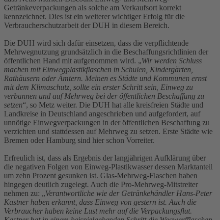
Getränkeverpackungen als solche am Verkaufsort korrekt
kennzeichnet. Dies ist ein weiterer wichtiger Erfolg für die
Verbraucherschutzarbeit der DUH in diesem Bereich.
Die DUH wird sich dafür einsetzen, dass die verpflichtende
Mehrwegnutzung grundsätzlich in die Beschaffungsrichtlinien der
öffentlichen Hand mit aufgenommen wird. „
Wir werden Schluss
machen mit Einwegplastikflaschen in Schulen, Kindergärten,
Rathäusern oder Ämtern. Meinen es Städte und Kommunen ernst
mit dem Klimaschutz, sollte ein erster Schritt sein, Einweg zu
verbannen und auf Mehrweg bei der öffentlichen Beschaffung zu
setzen
“, so Metz weiter. Die DUH hat alle kreisfreien Städte und
Landkreise in Deutschland angeschrieben und aufgefordert, auf
unnötige Einwegverpackungen in der öffentlichen Beschaffung zu
verzichten und stattdessen auf Mehrweg zu setzen. Erste Städte wie
Bremen oder Hamburg sind hier schon Vorreiter.
Erfreulich ist, dass als Ergebnis der langjährigen Aufklärung über
die negativen Folgen von Einweg-Plastikwasser dessen Marktanteil
um zehn Prozent gesunken ist. Glas-Mehrweg-Flaschen haben
hingegen deutlich zugelegt. Auch die Pro-Mehrweg-Mitstreiter
nehmen zu: „
Verantwortliche wie der Getränkehändler Hans-Peter
Kastner haben erkannt, dass Einweg von gestern ist. Auch die
Verbraucher haben keine Lust mehr auf die Verpackungsflut.
Kastner hat in einem beispielgebenden Schritt die Wegwerfflaschen