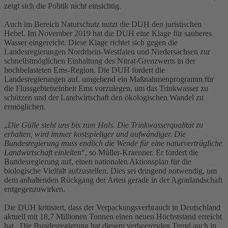
zeigt sich die Politik nicht einsichtig.
Auch im Bereich Naturschutz nutzt die DUH den juristischen
Hebel. Im November 2019 hat die DUH eine Klage für sauberes
Wasser eingereicht. Diese Klage richtet sich gegen die
Landesregierungen Nordrhein-Westfalen und Niedersachsen zur
schnellstmöglichen Einhaltung des Nitrat-Grenzwerts in der
hochbelasteten Ems-Region. Die DUH fordert die
Landesregierungen auf, umgehend ein Maßnahmenprogramm für
die Flussgebietseinheit Ems vorzulegen, um das Trinkwasser zu
schützen und der Landwirtschaft den ökologischen Wandel zu
ermöglichen.
„
Die Gülle steht uns bis zum Hals. Die Trinkwasserqualität zu
erhalten, wird immer kostspieliger und aufwändiger. Die
Bundesregierung muss endlich die Wende für eine naturverträgliche
Landwirtschaft einleiten
“, so Müller-Kraenner. Er fordert die
Bundesregierung auf, einen nationalen Aktionsplan für die
biologische Vielfalt aufzustellen. Dies sei dringend notwendig, um
dem anhaltenden Rückgang der Arten gerade in der Agrarlandschaft
entgegenzuwirken.
Die DUH kritisiert, dass der Verpackungsverbrauch in Deutschland
aktuell mit 18,7 Millionen Tonnen einen neuen Höchststand erreicht
hat. Die Bundesregierung hat diesem verheerenden Trend auch in