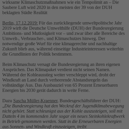
wirksame Klimaschutzmaßnahmen wie ein Tempolimit an – Die
Saubere Luft wird 2020 in den meisten der 39 von der DUH
beklagten Städte Realität
Berlin, 17.12.2019:
Für das zurückliegende umweltpolitische Jahr
2019 wirft die Deutsche Umwelthilfe (DUH) der Bundesregierung
Ambitions- und Mutlosigkeit vor – und zwar über alle Bereiche des
Umwelt-, Verbraucher-, und Klimaschutzes hinweg. Der
notwendige große Wurf für eine klimagerechte und nachhaltige
Zukunft blieb aus, während einseitige Industrieinteressen weiterhin
die Grundlinien der Politik bestimmen.
Beim Klimaschutz versagt die Bundesregierung an ihren eigenen
Ansprüchen. Das Klimapaket verdient nicht seinen Namen.
Während der Kohleausstieg weiter verschleppt wird, droht der
Windkraft an Land durch verheerende Abstandsregeln das
vollständige Aus. Das Ausbauziel von 65 Prozent Erneuerbaren
Energien bis 2030 gerät dadurch in weite Ferne.
Dazu
Sascha Müller-Kraenner
, Bundesgeschäftsführer der DUH:
„
Die Bundesregierung hat den Weckruf der Jugendklimabewegung
nicht gehört. Statt schleunigst aus der Kohle auszusteigen, soll mit
Datteln 4 im kommenden Jahr sogar ein neues Steinkohlekraftwerk
in Betrieb genommen werden. Statt in die Erneuerbaren Energien
aus Sonnen- und Windkraft einzusteigen, treibt