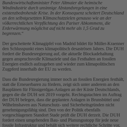
Bundeswirtschaftsminister Peter Altmaier die heimische
Windindustrie durch unsinnige Abstandsregelungen in eine
existenzbedrohende Krise. In der Konsequenz scheitert Deutschland
an den selbstgesetzten Klimaschutzzielen genauso wie an der
völkerrechtlichen Verpflichtung des Pariser Abkommens, die
Erderwärmung möglichst auf nicht mehr als 1,5 Grad zu
begrenzen.
“
Der gescheiterte Klimagipfel von Madrid bildet für Müller-Kraenner
den Schlusspunkt eines klimapolitisch desaströsen Jahres. Die DUH
fordert die Bundesregierung auf, die aktuelle Blockadehaltung
gegen anspruchsvolle Klimaziele und das Festhalten an fossilen
Energien endlich aufzugeben und wieder zum klimapolitischen
Zugpferd innerhalb der EU zu werden.
Dass die Bundesregierung immer noch an fossilen Energien festhält,
statt die Erneuerbaren zu fördern, zeigt sich unter anderem an den
Bauplänen für Flüssigerdgas-Anlagen an der Küste Deutschlands,
gegen die die DUH seit 2019 vorgeht. Rechtsgutachten im Auftrag
der DUH belegen, dass die geplanten Anlagen in Brunsbüttel und
Wilhelmshaven aus Naturschutz- und Sicherheitsgründen nicht
genehmigungsfähig sind. Den von der Politik ebenfalls
vorgeschlagenen Standort Stade prüft die DUH derzeit. Die DUH
fordert einen umgehenden Bau- und Planungsstopp für jede neue
fossile Infrastruktur und behält sich weitere rechtliche Schritte vor,