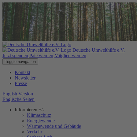
Deutsche Umwelthilfe e.V.
Jetzt spenden
Pate werden
Mitglied werden
Toggle navigation
Kontakt
Newsletter
Presse
English Version
Englische Seiten
Informieren
+/-
Klimaschutz
Energiewende
Wärmewende und Gebäude
Verkehr