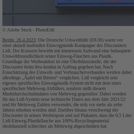
© Adobe Stock - PhotoEdit
Berlin, 26.4.2023
: Die Deutsche Umwelthilfe (DUH) warnt vor
einer aktuell laufenden Einwegplastik-Kampagne des Discounters
Lidl. Der Konzern bewirbt mit immensem Aufwand eine behauptete
Umweltfreundlichkeit seiner Einweg-Flaschen aus Plastik.
Grundlage der Werbeaktion ist eine Ökobilanzstudie, die der
Discounter beim ifeu-Institut in Auftrag gegeben hat. Nach
Einschätzung des Umwelt- und Verbraucherverbandes werden dabei
allerdings „Äpfel mit Birnen“ verglichen. Lidl vergleicht sein
eigenes spezifisches Einwegplastik-System nicht mit dem eines
spezifischen Mehrweg-Abfüllers, sondern stellt diesem
Marktdurchschnittsdaten von Mehrweg gegenüber. Dabei werden
für das Lidl-System neue technische Daten aus dem Jahr 2021/22
und für Mehrweg Zahlen verwendet, die teils vor mehr als zehn
Jahren erhoben worden sind. Darüber hinaus verschweigt der
Discounter in seinen Werbespots und auf Plakaten, dass die 0,5 Liter
Lidl-Einweg-Plastikflasche aus 100%-Recyclingmaterial
ökobilanziell schlechter als Mehrweg abgeschnitten hat.