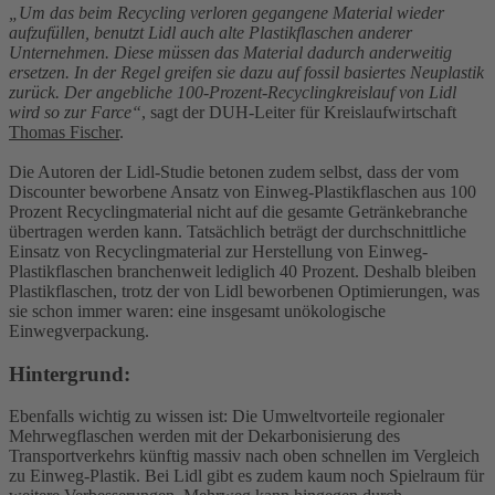
„Um das beim Recycling verloren gegangene Material wieder
aufzufüllen, benutzt Lidl auch alte Plastikflaschen anderer
Unternehmen. Diese müssen das Material dadurch anderweitig
ersetzen. In der Regel greifen sie dazu auf fossil basiertes Neuplastik
zurück. Der angebliche 100-Prozent-Recyclingkreislauf von Lidl
wird so zur Farce“
, sagt der DUH-Leiter für Kreislaufwirtschaft
Thomas Fischer
.
Die Autoren der Lidl-Studie betonen zudem selbst, dass der vom
Discounter beworbene Ansatz von Einweg-Plastikflaschen aus 100
Prozent Recyclingmaterial nicht auf die gesamte Getränkebranche
übertragen werden kann. Tatsächlich beträgt der durchschnittliche
Einsatz von Recyclingmaterial zur Herstellung von Einweg-
Plastikflaschen branchenweit lediglich 40 Prozent. Deshalb bleiben
Plastikflaschen, trotz der von Lidl beworbenen Optimierungen, was
sie schon immer waren: eine insgesamt unökologische
Einwegverpackung.
Hintergrund:
Ebenfalls wichtig zu wissen ist: Die Umweltvorteile regionaler
Mehrwegflaschen werden mit der Dekarbonisierung des
Transportverkehrs künftig massiv nach oben schnellen im Vergleich
zu Einweg-Plastik. Bei Lidl gibt es zudem kaum noch Spielraum für