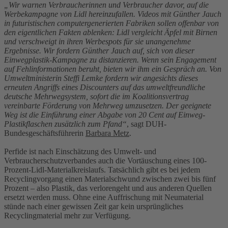
„Wir warnen Verbraucherinnen und Verbraucher davor, auf die
Werbekampagne von Lidl hereinzufallen. Videos mit Günther Jauch
in futuristischen computergenerierten Fabriken sollen offenbar von
den eigentlichen Fakten ablenken: Lidl vergleicht Äpfel mit Birnen
und verschweigt in ihren Werbespots für sie unangenehme
Ergebnisse. Wir fordern Günther Jauch auf, sich von dieser
Einwegplastik-Kampagne zu distanzieren. Wenn sein Engagement
auf Fehlinformationen beruht, bieten wir ihm ein Gespräch an. Von
Umweltministerin Steffi Lemke fordern wir angesichts dieses
erneuten Angriffs eines Discounters auf das umweltfreundliche
deutsche Mehrwegsystem, sofort die im Koalitionsvertrag
vereinbarte Förderung von Mehrweg umzusetzen. Der geeignete
Weg ist die Einführung einer Abgabe von 20 Cent auf Einweg-
Plastikflaschen zusätzlich zum Pfand“
, sagt DUH-
Bundesgeschäftsführerin
Barbara Metz
.
Perfide ist nach Einschätzung des Umwelt- und
Verbraucherschutzverbandes auch die Vortäuschung eines 100-
Prozent-Lidl-Materialkreislaufs. Tatsächlich gibt es bei jedem
Recyclingvorgang einen Materialschwund zwischen zwei bis fünf
Prozent – also Plastik, das verlorengeht und aus anderen Quellen
ersetzt werden muss. Ohne eine Auffrischung mit Neumaterial
stünde nach einer gewissen Zeit gar kein ursprüngliches
Recyclingmaterial mehr zur Verfügung.