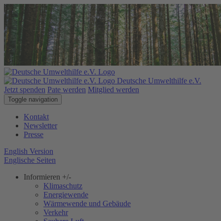
Deutsche Umwelthilfe e.V.
Jetzt spenden
Pate werden
Mitglied werden
Toggle navigation
Kontakt
Newsletter
Presse
English Version
Englische Seiten
Informieren
+/-
Klimaschutz
Energiewende
Wärmewende und Gebäude
Verkehr