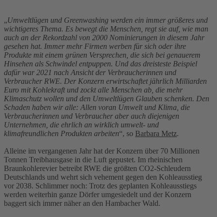
„
Umweltlügen und Greenwashing werden ein immer größeres und
wichtigeres Thema. Es bewegt die Menschen, regt sie auf, wie man
auch an der Rekordzahl von 2000 Nominierungen in diesem Jahr
gesehen hat. Immer mehr Firmen werben für sich oder ihre
Produkte mit einem grünen Versprechen, die sich bei genauerem
Hinsehen als Schwindel entpuppen. Und das dreisteste Beispiel
dafür war 2021 nach Ansicht der Verbraucherinnen und
Verbraucher RWE. Der Konzern erwirtschaftet jährlich Milliarden
Euro mit Kohlekraft und zockt alle Menschen ab, die mehr
Klimaschutz wollen und den Umweltlügen Glauben schenken. Den
Schaden haben wir alle: Allen voran Umwelt und Klima, die
Verbraucherinnen und Verbraucher aber auch diejenigen
Unternehmen, die ehrlich an wirklich umwelt- und
klimafreundlichen Produkten arbeiten
“, so
Barbara Metz
.
Alleine im vergangenen Jahr hat der Konzern über 70 Millionen
Tonnen Treibhausgase in die Luft gepustet. Im rheinischen
Braunkohlerevier betreibt RWE die größten CO2-Schleudern
Deutschlands und wehrt sich vehement gegen den Kohleausstieg
vor 2038. Schlimmer noch: Trotz des geplanten Kohleausstiegs
werden weiterhin ganze Dörfer umgesiedelt und der Konzern
baggert sich immer näher an den Hambacher Wald.