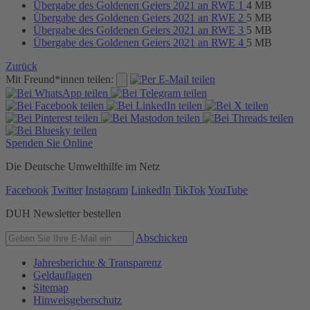
Übergabe des Goldenen Geiers 2021 an RWE 1
4 MB
Übergabe des Goldenen Geiers 2021 an RWE 2
5 MB
Übergabe des Goldenen Geiers 2021 an RWE 3
5 MB
Übergabe des Goldenen Geiers 2021 an RWE 4
5 MB
Zurück
Mit Freund*innen teilen:
Spenden Sie Online
Die Deutsche Umwelthilfe im Netz
Facebook
Twitter
Instagram
LinkedIn
TikTok
YouTube
DUH Newsletter bestellen
Abschicken
Jahresberichte & Transparenz
Geldauflagen
Sitemap
Hinweisgeberschutz