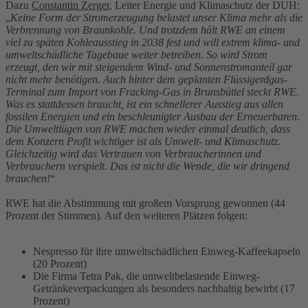
Dazu
Constantin Zerger
, Leiter Energie und Klimaschutz der DUH:
„
Keine Form der Stromerzeugung belastet unser Klima mehr als die
Verbrennung von Braunkohle. Und trotzdem hält RWE an einem
viel zu späten Kohleausstieg in 2038 fest und will extrem klima- und
umweltschädliche Tagebaue weiter betreiben. So wird Strom
erzeugt, den wir mit steigendem Wind- und Sonnenstromanteil gar
nicht mehr benötigen. Auch hinter dem geplanten Flüssigerdgas-
Terminal zum Import von Fracking-Gas in Brunsbüttel steckt RWE.
Was es stattdessen braucht, ist ein schnellerer Ausstieg aus allen
fossilen Energien und ein beschleunigter Ausbau der Erneuerbaren.
Die Umweltlügen von RWE machen wieder einmal deutlich, dass
dem Konzern Profit wichtiger ist als Umwelt- und Klimaschutz.
Gleichzeitig wird das Vertrauen von Verbraucherinnen und
Verbrauchern verspielt. Das ist nicht die Wende, die wir dringend
brauchen!
“
RWE hat die Abstimmung mit großem Vorsprung gewonnen (44
Prozent der Stimmen). Auf den weiteren Plätzen folgen:
Nespresso für ihre umweltschädlichen Einweg-Kaffeekapseln
(20 Prozent)
Die Firma Tetra Pak, die umweltbelastende Einweg-
Getränkeverpackungen als besonders nachhaltig bewirbt (17
Prozent)