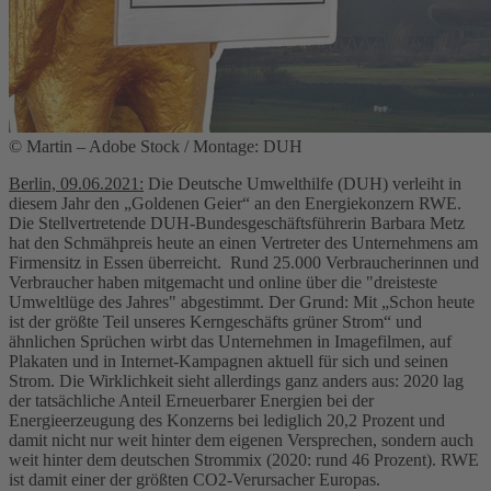
© Martin – Adobe Stock / Montage: DUH
Berlin, 09.06.2021:
Die Deutsche Umwelthilfe (DUH) verleiht in
diesem Jahr den „Goldenen Geier“ an den Energiekonzern RWE.
Die Stellvertretende DUH-Bundesgeschäftsführerin Barbara Metz
hat den Schmähpreis heute an einen Vertreter des Unternehmens am
Firmensitz in Essen überreicht. Rund 25.000 Verbraucherinnen und
Verbraucher haben mitgemacht und online über die "dreisteste
Umweltlüge des Jahres" abgestimmt. Der Grund: Mit „Schon heute
ist der größte Teil unseres Kerngeschäfts grüner Strom“ und
ähnlichen Sprüchen wirbt das Unternehmen in Imagefilmen, auf
Plakaten und in Internet-Kampagnen aktuell für sich und seinen
Strom. Die Wirklichkeit sieht allerdings ganz anders aus: 2020 lag
der tatsächliche Anteil Erneuerbarer Energien bei der
Energieerzeugung des Konzerns bei lediglich 20,2 Prozent und
damit nicht nur weit hinter dem eigenen Versprechen, sondern auch
weit hinter dem deutschen Strommix (2020: rund 46 Prozent). RWE
ist damit einer der größten CO2-Verursacher Europas.