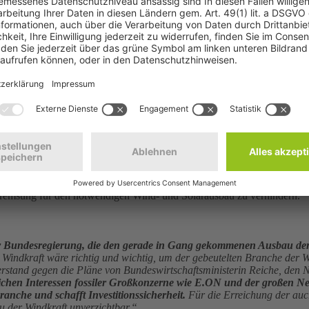
© psdesign1/Fotolia
schlag von Bayerns Wirtschaftsminister Hubert Aiwanger zur Einführ
ereits genehmigte Projekte schneller realisiert und ein drohender Aus
igen Umsetzung vorhandener Genehmigungen. Die DUH fordert andere Bu
lbremsung für den notwendigen Wind- und Solarausbau zu verhindern.
k der Bundesregierung, die den gerade in Gang gekommenen Ausbau d
Windkraft wäre richtig und wichtig, um der gebeutelten Branche der Wi
tand gegen die Pläne von Bundeswirtschaftsministerin Reiche, den Net
chen Interessen fossiler Großkonzerne wie E.ON und der großen Netzbe
nche und schafft Investitionssicherheit.
Für die Erreichung der auc
u der Windkraft unverzichtbar.“