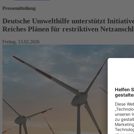
Pressemitteilung
Deutsche Umwelthilfe unterstützt Initiat
Reiches Plänen für restriktiven Netzanschl
Freitag, 13.02.2026