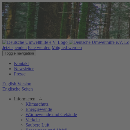
Jetzt spenden
Pate werden
Mitglied werden
Toggle navigation
Kontakt
Newsletter
Presse
English Version
Englische Seiten
Informieren
+/-
Klimaschutz
Energiewende
Wärmewende und Gebäude
Verkehr
Saubere Luft