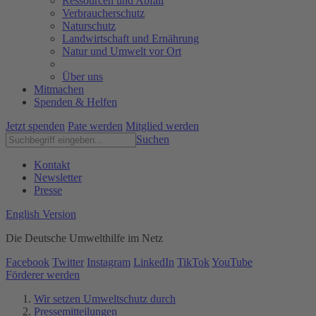
Ressourcen und Abfall
Verbraucherschutz
Naturschutz
Landwirtschaft und Ernährung
Natur und Umwelt vor Ort
Über uns
Mitmachen
Spenden & Helfen
Jetzt spenden
Pate werden
Mitglied werden
Suchen
Kontakt
Newsletter
Presse
English Version
Die Deutsche Umwelthilfe im Netz
Facebook
Twitter
Instagram
LinkedIn
TikTok
YouTube
Förderer werden
Wir setzen Umweltschutz durch
Pressemitteilungen