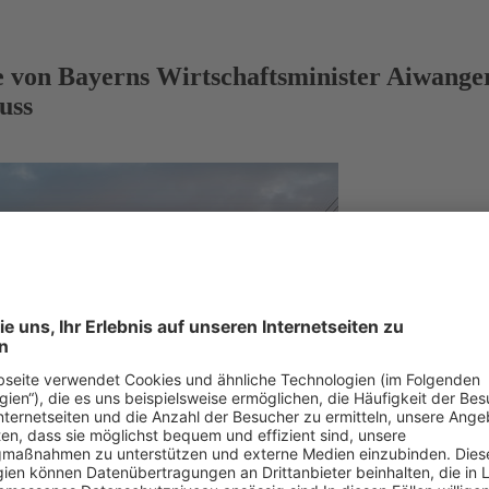
ive von Bayerns Wirtschaftsminister Aiwang
uss