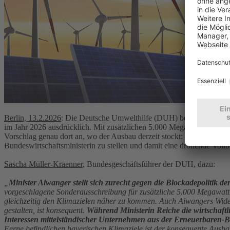
Berlin, 13.2.2026
: Die Deutsche Umwelthilfe (DUH) begrüßt den Vor
im Jahr 2026 ausdrücklich. Mit zusätzlichen 5.000 Megawatt sollen b
Vorschlag genau dort an, wo der Ausbau derzeit stockt: bei der züg
Bundeswirtschaftsministerin zu stellen und damit eine drohende Vol
Sascha Müller-Kraenner
, Bundesgeschäftsführer der DUH, dazu:
„
Minister Aiwanger stellt sich zurecht gegen die Blockadepoliti
vorgeschlagene Sonderausschreibung für zusätzliche 5.000 Megawatt 
gleichzeitig den Klimazielen näher zu kommen. Auch Aiwangers Widers
gestalten, ist konsequent.
Während Ministerin Reiche die wirtschaftli
Interessen mittelständischer Unternehmen aus der Erneuerbaren-Bra
Ferne befindlichen bayerischen Klimaziele ist der konsequente Ausba