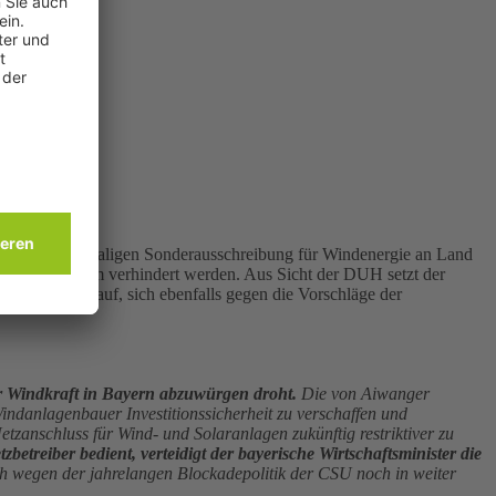
ung einer einmaligen Sonderausschreibung für Windenergie an Land
bau-Stau wirksam verhindert werden. Aus Sicht der DUH setzt der
ndesländer auf, sich ebenfalls gegen die Vorschläge der
er Windkraft in Bayern abzuwürgen droht.
Die von Aiwanger
ndanlagenbauer Investitionssicherheit zu verschaffen und
zanschluss für Wind- und Solaranlagen zukünftig restriktiver zu
treiber bedient, verteidigt der bayerische Wirtschaftsminister die
h wegen der jahrelangen Blockadepolitik der CSU noch in weiter