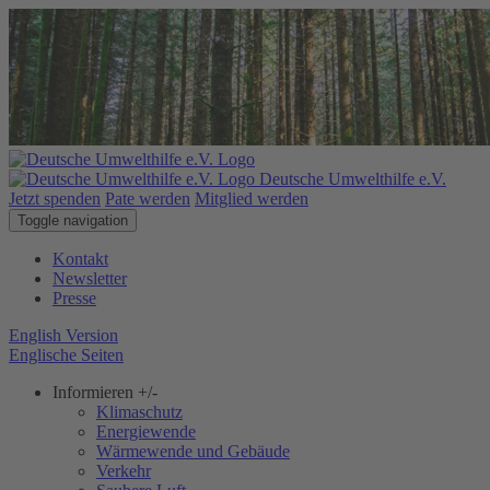
Deutsche Umwelthilfe e.V.
Jetzt spenden
Pate werden
Mitglied werden
Toggle navigation
Kontakt
Newsletter
Presse
English Version
Englische Seiten
Informieren
+/-
Klimaschutz
Energiewende
Wärmewende und Gebäude
Verkehr