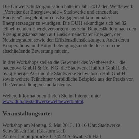
Die Umweltschutzorganisation hatte im Jahr 2012 den Wettbewerb
„Vorreiter der Energiewende – Stadtwerke und erneuerbare
Energien“ ausgelobt, um das Engagement kommunaler
Energieerzeuger zu würdigen. Die DUH erkundigte sich bei 32
teilnehmenden Energieversorgern aus zehn Bundesländern nach den
Erzeugungskapazitäten auf Basis erneuerbarer Energien, der
Netzintegration sowie den Effizienzdienstleistungen. Auch deren
Kooperations- und Bürgerbeteiligungsmodelle flossen in die
abschließende Bewertung mit ein.
In drei Workshops stellen die Gewinner des Wettbewerbs – die
badenova GmbH & Co. KG, die Stadtwerk Haßfurt GmbH, die
ovag Energie AG und die Stadtwerke Schwäbisch Hall GmbH –
sowie weitere Teilnehmer vorbildliche Beispiele aus der Praxis vor.
Die Veranstaltungen sind kostenlos.
Weitere Informationen finden Sie im Internet unter
www.duh.de/stadtwerkewettbewerb.html
.
Veranstaltungsorte:
Workshop am Montag, 6. Mai 2013, 10-16 Uhr: Stadtwerke
Schwäbisch Hall (Glasturmsaal)
An der Limpurgbrücke 1, 74523 Schwäbisch Hall