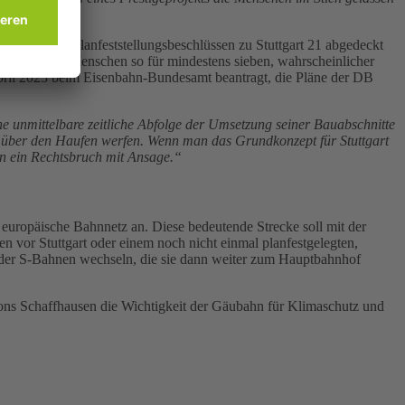
liegenden Planfeststellungsbeschlüssen zu Stuttgart 21 abgedeckt
r Millionen Menschen so für mindestens sieben, wahrscheinlicher
pril 2023 beim Eisenbahn-Bundesamt beantragt, die Pläne der DB
ne unmittelbare zeitliche Abfolge der Umsetzung seiner Bauabschnitte
 über den Haufen werfen. Wenn man das Grundkonzept für Stuttgart
n ein Rechtsbruch mit Ansage.“
europäische Bahnnetz an. Diese bedeutende Strecke soll mit der
 vor Stuttgart oder einem noch nicht einmal planfestgelegten,
 oder S-Bahnen wechseln, die sie dann weiter zum Hauptbahnhof
ons Schaffhausen die Wichtigkeit der Gäubahn für Klimaschutz und