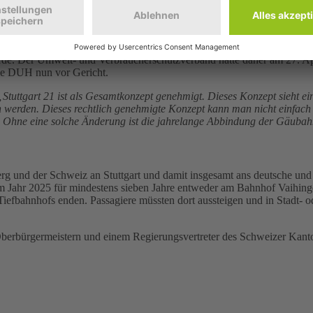
z vom direkten Weg zum Hauptbahnhof Stuttgart ist nicht von den vor
s Rechtsgutachten belegt zudem, dass der Wohn- und Arbeitsort viele
ürde. Der Umwelt- und Verbraucherschutzverband hatte daher am 27. A
 die DUH nun vor Gericht.
„Stuttgart 21 ist als Gesamtkonzept genehmigt. Dieses Konzept sieht ei
 werden. Dieses rechtlich genehmigte Konzept kann man nicht einfach
Ohne eine solche Änderung ist die jahrelange Abbindung der Gäubah
 und der Schweiz an Stuttgart und damit insgesamt ans deutsche und 
 Jahr 2025 für mindestens sieben Jahre entweder am Bahnhof Vaihingen
Tiefbahnhofs enden. Passagiere müssten dort aussteigen und in Stadt-
berbürgermeistern und einem Regierungsvertreter des Schweizer Kant