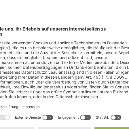
© nadianb - Adobe S
n“ zu verhindern, hat die Deutsche Umwelthilfe (DUH) Klage gegen
opäische Bahnnetz anbindende Bahn droht mit Inbetriebnahme von Stut
 der DUH:
„Nachdem das Eisenbahn-Bundesamt unseren Antrag auf Abl
 und ihr Versprechen, dass es durch Stuttgart 21 zu keiner Verschle
onen Menschen. Das hätte nicht zuletzt die Folge, dass sich der Verkehr
ls auf der Straße . Es ist ein Armutszeugnis für die Landesregierung,