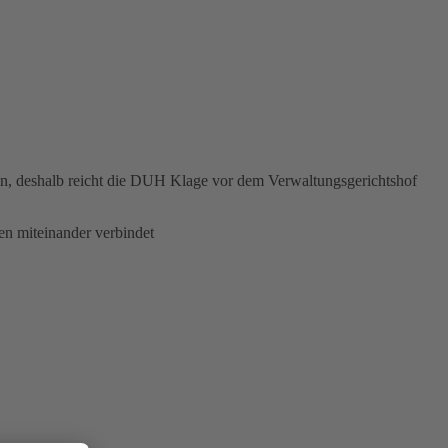
n, deshalb reicht die DUH Klage vor dem Verwaltungsgerichtshof
en miteinander verbindet