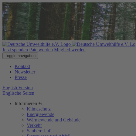
Jetzt spenden
Pate werden
Mitglied werden
Toggle navigation
Kontakt
Newsletter
Presse
English Version
Englische Seiten
Informieren
+/-
Klimaschutz
Energiewende
Wärmewende und Gebäude
Verkehr
Saubere Luft