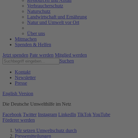
Ressourcen und Abfall
Verbraucherschutz
Naturschutz
Landwirtschaft und Ernährung
Natur und Umwelt vor Ort
Über uns
Mitmachen
Spenden & Helfen
Jetzt spenden
Pate werden
Mitglied werden
Suchen
Kontakt
Newsletter
Presse
English Version
Die Deutsche Umwelthilfe im Netz
Facebook
Twitter
Instagram
LinkedIn
TikTok
YouTube
Förderer werden
Wir setzen Umweltschutz durch
Pressemitteilungen