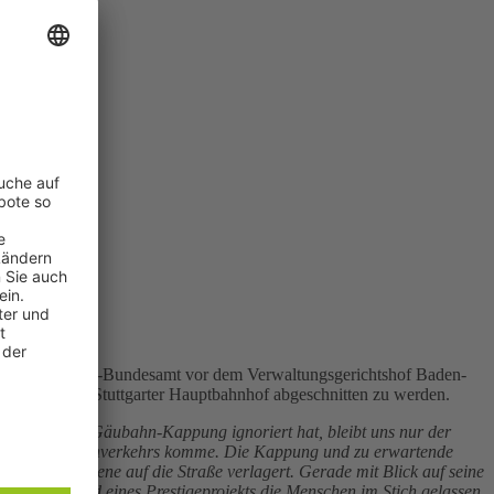
tock
 das Eisenbahn-Bundesamt vor dem Verwaltungsgerichtshof Baden-
tgart 21 vom Stuttgarter Hauptbahnhof abgeschnitten zu werden.
ehnung der Gäubahn-Kappung ignoriert hat, bleibt uns nur der
chterung des Bahnverkehrs komme. Die Kappung und zu erwartende
 von der Schiene auf die Straße verlagert. Gerade mit Blick auf seine
 dass aufgrund eines Prestigeprojekts die Menschen im Stich gelassen