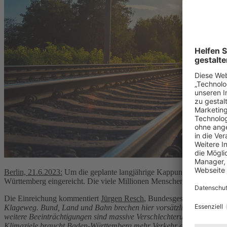
Berlin, 21.6.2023:
Um die geplante langjährige Kappung der „Gäubah
Württemberg eingereicht. Die viele Millionen Menschen ans transeur
Die Einreichung kommentiert
Jürgen Resch
, Bundesgeschäftsführer
Klageweg. Bund, Land und Bahn brechen hier vorsätzlich das Gesetz
weitere Beeinträchtigungen sind massive Verschlechterungen für Milli
Klimaziele braucht Baden-Württemberg mehr Verkehr auf der Schiene a