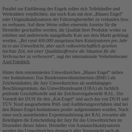
Parallel zur Einführung des Engels sollen sich Teilehändler und
Werkstätten verpflichten, nur noch Kats mit dem „Blauen Engel“
oder Originalkatalysatoren der Fahrzeughersteller zu verkaufen bzw.
zu verbauen. Auf diese Weise sollen einerseits Anreize für die
Hersteller geschaffen werden, die Qualität ihrer Produkte weiter zu
erhöhen und andererseits mangelhafte Kats aus dem Markt gedrängt
werden. „
Bei rund 400.000 ausgetauschten Katalysatoren pro Jahr
ist es aus Umweltsicht, aber auch volkswirtschaftlich gesehen
höchste Zeit, mit einer Qualitätsoffensive die Situation für die
Verbraucher zu verbessern
“, sagt der internationale Verkehrsberater
Axel Friedrich
.
Hinter dem renommierten Umweltzeichen „Blauer Engel“ stehen
vier Institutionen: Das Bundesumweltministerium (BMU) als
Zeicheninhaber, die Jury Umweltzeichen als unabhängiges
Beschlussgremium, das Umweltbundesamt (UBA) als fachlich
prüfende Geschäftsstelle und die Zeichenvergabestelle RAL. Der
Vorstoß der DUH für den „Kat-Engel“ und auch das von DUH und
TÜV Nord ausgearbeitete Prüf- und Auditierungsverfahren sind bei
den Blauer-Engel-Institutionen positiv aufgenommen worden. Nach
einer noch ausstehenden Expertenanhörung der RAL erwarten alle
Beteiligten die Entscheidung der Jury für das Umweltzeichen im
Dezember dieses Jahres. Hersteller von Austauschkatalysatoren
werden das Umweltzeichen demnach aller Voraussicht nach ab