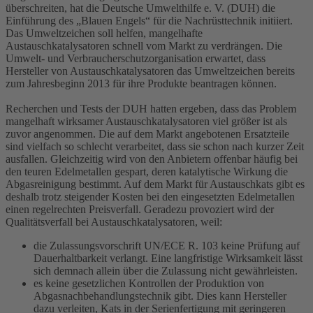
überschreiten, hat die Deutsche Umwelthilfe e. V. (DUH) die
Einführung des „Blauen Engels“ für die Nachrüsttechnik initiiert.
Das Umweltzeichen soll helfen, mangelhafte
Austauschkatalysatoren schnell vom Markt zu verdrängen. Die
Umwelt- und Verbraucherschutzorganisation erwartet, dass
Hersteller von Austauschkatalysatoren das Umweltzeichen bereits
zum Jahresbeginn 2013 für ihre Produkte beantragen können.
Recherchen und Tests der DUH hatten ergeben, dass das Problem
mangelhaft wirksamer Austauschkatalysatoren viel größer ist als
zuvor angenommen. Die auf dem Markt angebotenen Ersatzteile
sind vielfach so schlecht verarbeitet, dass sie schon nach kurzer Zeit
ausfallen. Gleichzeitig wird von den Anbietern offenbar häufig bei
den teuren Edelmetallen gespart, deren katalytische Wirkung die
Abgasreinigung bestimmt. Auf dem Markt für Austauschkats gibt es
deshalb trotz steigender Kosten bei den eingesetzten Edelmetallen
einen regelrechten Preisverfall. Geradezu provoziert wird der
Qualitätsverfall bei Austauschkatalysatoren, weil:
die Zulassungsvorschrift UN/ECE R. 103 keine Prüfung auf
Dauerhaltbarkeit verlangt. Eine langfristige Wirksamkeit lässt
sich demnach allein über die Zulassung nicht gewährleisten.
es keine gesetzlichen Kontrollen der Produktion von
Abgasnachbehandlungstechnik gibt. Dies kann Hersteller
dazu verleiten, Kats in der Serienfertigung mit geringeren