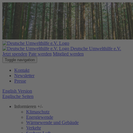
Deutsche Umwelthilfe e.V.
Jetzt spenden
Pate werden
Mitglied werden
Toggle navigation
Kontakt
Newsletter
Presse
English Version
Englische Seiten
Informieren
+/-
Klimaschutz
Energiewende
Wärmewende und Gebäude
Verkehr