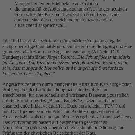
Mengen der teuren Edelmetalle auszustatten.
die turnusmäßige Abgasuntersuchung (AU) in der heutigen
Form schlechte Kats nicht verlässlich identifiziert. Unter
anderem sind die zu erreichenden Grenzwerte nicht
ausreichend anspruchsvoll.
Die DUH setzt sich seit Jahren für schärfere Zulassungsregeln,
stichprobenartige Qualitätskontrollen in der Serienfertigung und eine
grundlegende Reform der Abgasuntersuchung (AU) ein. DUH-
Bundesgeschäftsführer
Jürgen Resch
: „
Die Schlupflöcher im Markt
für Austauschkatalysatoren müssen gestopft werden. Es darf nicht
sein, dass mangelnde Kontrollen und mangelhafte Standards zu
Lasten der Umwelt gehen.
“
Angesichts der auch durch mangelhafte Austausch-Kats ausgelösten
Probleme bei der Luftreinhaltung hat sich die DUH nun
entschlossen, für eine schnelle und wirksame Besserung zusätzlich
auf die Einführung des „Blauen Engels“ zu setzen und eine
entsprechende Initiative ergriffen. Dazu entwickelten TÜV Nord
und DUH gemeinsam ein Prüf- und Auditierungsverfahren für
Austausch-Kats als Grundlage für die Vergabe des Umweltzeichens.
Das Prüfverfahren basiert auf bestehenden gesetzlichen
Vorschriften, ergänzt sie aber durch eine simulierte Alterung und
Prüfungen der physischen Belastbarkeit der Kats.