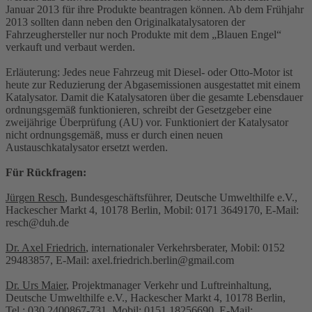
Januar 2013 für ihre Produkte beantragen können. Ab dem Frühjahr
2013 sollten dann neben den Originalkatalysatoren der
Fahrzeughersteller nur noch Produkte mit dem „Blauen Engel“
verkauft und verbaut werden.
Erläuterung: Jedes neue Fahrzeug mit Diesel- oder Otto-Motor ist
heute zur Reduzierung der Abgasemissionen ausgestattet mit einem
Katalysator. Damit die Katalysatoren über die gesamte Lebensdauer
ordnungsgemäß funktionieren, schreibt der Gesetzgeber eine
zweijährige Überprüfung (AU) vor. Funktioniert der Katalysator
nicht ordnungsgemäß, muss er durch einen neuen
Austauschkatalysator ersetzt werden.
Für Rückfragen:
Jürgen Resch
, Bundesgeschäftsführer, Deutsche Umwelthilfe e.V.,
Hackescher Markt 4, 10178 Berlin, Mobil: 0171 3649170, E-Mail:
resch@duh.de
Dr. Axel Friedrich
, internationaler Verkehrsberater, Mobil: 0152
29483857, E-Mail: axel.friedrich.berlin@gmail.com
Dr. Urs Maier
, Projektmanager Verkehr und Luftreinhaltung,
Deutsche Umwelthilfe e.V., Hackescher Markt 4, 10178 Berlin,
Tel.: 030 2400867-731, Mobil: 0151 18256690, E-Mail: