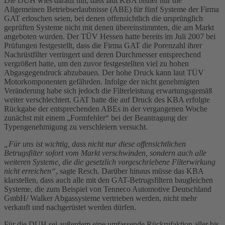
Die DUH wies darauf hin, dass laut KBA bisher nur die
Allgemeinen Betriebserlaubnisse (ABE) für fünf Systeme der Firma
GAT erloschen seien, bei denen offensichtlich die ursprünglich
geprüften Systeme nicht mit denen übereinstimmten, die am Markt
angeboten wurden. Der TÜV Hessen hatte bereits im Juli 2007 bei
Prüfungen festgestellt, dass die Firma GAT die Porenzahl ihrer
Nachrüstfilter verringert und deren Durchmesser entsprechend
vergrößert hatte, um den zuvor festgestellten viel zu hohen
Abgasgegendruck abzubauen. Der hohe Druck kann laut TÜV
Motorkomponenten gefährden. Infolge der nicht genehmigten
Veränderung habe sich jedoch die Filterleistung erwartungsgemäß
weiter verschlechtert. GAT hatte die auf Druck des KBA erfolgte
Rückgabe der entsprechenden ABEs in der vergangenen Woche
zunächst mit einem „Formfehler“ bei der Beantragung der
Typengenehmigung zu verschleiern versucht.
„Für uns ist wichtig, dass nicht nur diese offensichtlichen
Betrugsfilter sofort vom Markt verschwinden, sondern auch alle
weiteren Systeme, die die gesetzlich vorgeschriebene Filterwirkung
nicht erreichen“
, sagte Resch. Darüber hinaus müsse das KBA
klarstellen, dass auch alle mit den GAT-Betrugsfiltern baugleichen
Systeme, die zum Beispiel von Tenneco Automotive Deutschland
GmbH/ Walker Abgassysteme vertrieben werden, nicht mehr
verkauft und nachgerüstet werden dürfen.
Für die DUH sei außerdem eine umfassende Rückrufaktion aller bis