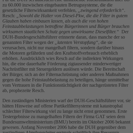
zu 60.000 inzwischen eingebauten Betrugssysteme, die die
gesetzliche Filterwirksamkeit verfehlen,
„zwingend erforderlich“
.
Resch:
„Sowohl die Halter von Diesel-Pkw, die die Filter in gutem
Glauben haben einbauen lassen, als auch die von hohen
Feinstaubbelastungen betroffene Bürgerinnen und Bürger brauchen
wirksamen staatlichen Schutz gegen unwirksame Dieselfilter.“
Der
DUH-Bundesgeschäftsführer erinnerte daran, dass manche der so
genannten Filter wegen der
„latenten Verstopfung“
, die sie
verursachen, nicht nur mangelhaft filtern, sondern darüber hinaus
die Motoren gefährden und den Kraftstoffverbrauch erheblich
erhöhen. Ausdrücklich wies Resch auf die indirekten Wirkungen
hin, die eine dauerhafte Förderung zigtausender minderwertiger
Nachrüstfilter mit Steuergeldern auslösen würde. Die Bereitschaft
der Bürger, sich an der Filternachrüstung oder anderen Maßnahmen
gegen die hohe Feinstaubbelastung zu beteiligen, hänge unmittelbar
vom Vertrauen in die Funktionstüchtigkeit der nachgerüsteten Filter
ab, prophezeite Resch.
Den zuständigen Ministerien warf der DUH-Geschäftsführer vor, sie
hätten Hinweise auf offene Partikelfiltersysteme mit katastrophal
schlechter Filterwirkung viel zu lange nicht ernst genommen. Erste
Testergebnisse zu mangelhaften Filtern der Firma GAT seien dem
Bundesumweltministerium (BMU) bereits im Oktober 2006 bekannt
gewesen. Anfang November 2006 habe die DUH gegenüber dem
zuständigen Abteilungsleiter erstmals schriftlich ihre Besorgnis