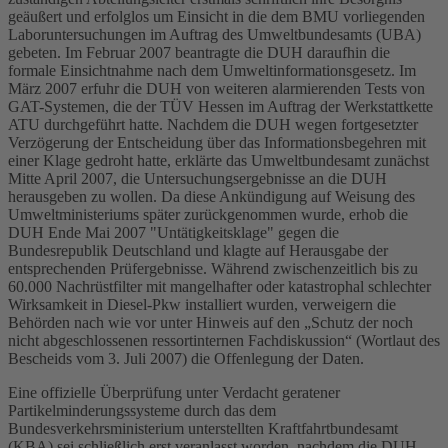
geäußert und erfolglos um Einsicht in die dem BMU vorliegenden
Laboruntersuchungen im Auftrag des Umweltbundesamts (UBA)
gebeten. Im Februar 2007 beantragte die DUH daraufhin die
formale Einsichtnahme nach dem Umweltinformationsgesetz. Im
März 2007 erfuhr die DUH von weiteren alarmierenden Tests von
GAT-Systemen, die der TÜV Hessen im Auftrag der Werkstattkette
ATU durchgeführt hatte. Nachdem die DUH wegen fortgesetzter
Verzögerung der Entscheidung über das Informationsbegehren mit
einer Klage gedroht hatte, erklärte das Umweltbundesamt zunächst
Mitte April 2007, die Untersuchungsergebnisse an die DUH
herausgeben zu wollen. Da diese Ankündigung auf Weisung des
Umweltministeriums später zurückgenommen wurde, erhob die
DUH Ende Mai 2007 "Untätigkeitsklage" gegen die
Bundesrepublik Deutschland und klagte auf Herausgabe der
entsprechenden Prüfergebnisse. Während zwischenzeitlich bis zu
60.000 Nachrüstfilter mit mangelhafter oder katastrophal schlechter
Wirksamkeit in Diesel-Pkw installiert wurden, verweigern die
Behörden nach wie vor unter Hinweis auf den „Schutz der noch
nicht abgeschlossenen ressortinternen Fachdiskussion“ (Wortlaut des
Bescheids vom 3. Juli 2007) die Offenlegung der Daten.
Eine offizielle Überprüfung unter Verdacht geratener
Partikelminderungssysteme durch das dem
Bundesverkehrsministerium unterstellten Kraftfahrtbundesamt
(KBA) sei schließlich erst veranlasst worden, nachdem die DUH