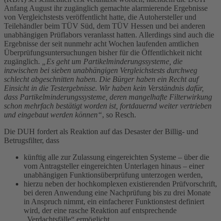
Anfang August ihr zugänglich gemachte alarmierende Ergebnisse
von Vergleichstests veröffentlicht hatte, die Autohersteller und
Teilehändler beim TÜV Süd, dem TÜV Hessen und bei anderen
unabhängigen Prüflabors veranlasst hatten. Allerdings sind auch die
Ergebnisse der seit nunmehr acht Wochen laufenden amtlichen
Überprüfungsuntersuchungen bisher für die Öffentlichkeit nicht
zugänglich.
„Es geht um Partikelminderungssysteme, die
inzwischen bei sieben unabhängigen Vergleichstests durchweg
schlecht abgeschnitten haben. Die Bürger haben ein Recht auf
Einsicht in die Testergebnisse. Wir haben kein Verständnis dafür,
dass Partikelminderungssysteme, deren mangelhafte Filterwirkung
schon mehrfach bestätigt worden ist, fortdauernd weiter vertrieben
und eingebaut werden können“
, so Resch.
Die DUH fordert als Reaktion auf das Desaster der Billig- und
Betrugsfilter, dass
künftig alle zur Zulassung eingereichten Systeme – über die
vom Antragsteller eingereichten Unterlagen hinaus – einer
unabhängigen Funktionsüberprüfung unterzogen werden,
hierzu neben der hochkomplexen existierenden Prüfvorschrift,
bei deren Anwendung eine Nachprüfung bis zu drei Monate
in Anspruch nimmt, ein einfacherer Funktionstest definiert
wird, der eine rasche Reaktion auf entsprechende
„Verdachtsfälle“ ermöglicht,