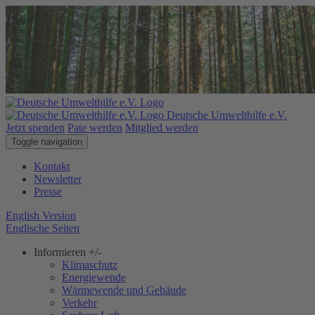
Deutsche Umwelthilfe e.V.
Jetzt spenden
Pate werden
Mitglied werden
Toggle navigation
Kontakt
Newsletter
Presse
English Version
Englische Seiten
Informieren
+/-
Klimaschutz
Energiewende
Wärmewende und Gebäude
Verkehr