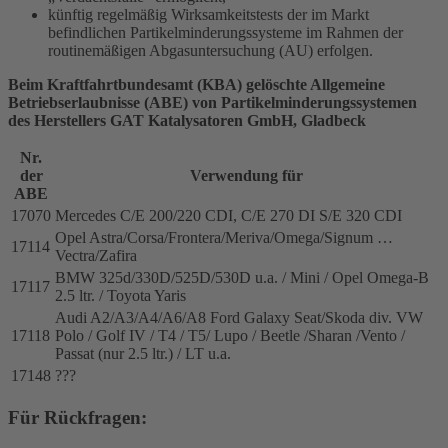
künftig regelmäßig Wirksamkeitstests der im Markt
befindlichen Partikelminderungssysteme im Rahmen der
routinemäßigen Abgasuntersuchung (AU) erfolgen.
Beim Kraftfahrtbundesamt (KBA) gelöschte Allgemeine
Betriebserlaubnisse (ABE) von Partikelminderungssystemen
des Herstellers GAT Katalysatoren GmbH, Gladbeck
Nr.
der
Verwendung für
ABE
17070
Mercedes C/E 200/220 CDI, C/E 270 DI S/E 320 CDI
Opel Astra/Corsa/Frontera/Meriva/Omega/Signum …
17114
Vectra/Zafira
BMW 325d/330D/525D/530D u.a. / Mini / Opel Omega-B
17117
2.5 ltr. / Toyota Yaris
Audi A2/A3/A4/A6/A8 Ford Galaxy Seat/Skoda div. VW
17118
Polo / Golf IV / T4 / T5/ Lupo / Beetle /Sharan /Vento /
Passat (nur 2.5 ltr.) / LT u.a.
17148
???
Für Rückfragen: