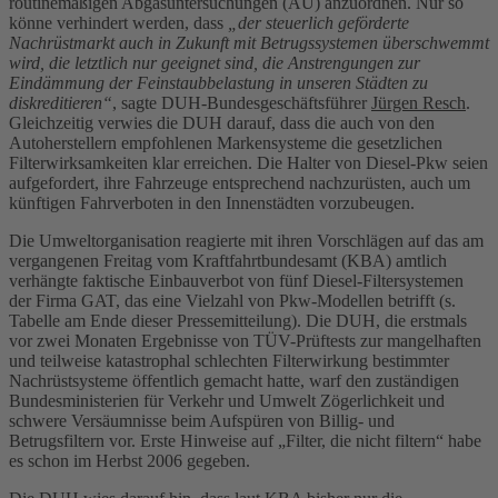
routinemäßigen Abgasuntersuchungen (AU) anzuordnen. Nur so
könne verhindert werden, dass
„der steuerlich geförderte
Nachrüstmarkt auch in Zukunft mit Betrugssystemen überschwemmt
wird, die letztlich nur geeignet sind, die Anstrengungen zur
Eindämmung der Feinstaubbelastung in unseren Städten zu
diskreditieren“
, sagte DUH-Bundesgeschäftsführer
Jürgen Resch
.
Gleichzeitig verwies die DUH darauf, dass die auch von den
Autoherstellern empfohlenen Markensysteme die gesetzlichen
Filterwirksamkeiten klar erreichen. Die Halter von Diesel-Pkw seien
aufgefordert, ihre Fahrzeuge entsprechend nachzurüsten, auch um
künftigen Fahrverboten in den Innenstädten vorzubeugen.
Die Umweltorganisation reagierte mit ihren Vorschlägen auf das am
vergangenen Freitag vom Kraftfahrtbundesamt (KBA) amtlich
verhängte faktische Einbauverbot von fünf Diesel-Filtersystemen
der Firma GAT, das eine Vielzahl von Pkw-Modellen betrifft (s.
Tabelle am Ende dieser Pressemitteilung). Die DUH, die erstmals
vor zwei Monaten Ergebnisse von TÜV-Prüftests zur mangelhaften
und teilweise katastrophal schlechten Filterwirkung bestimmter
Nachrüstsysteme öffentlich gemacht hatte, warf den zuständigen
Bundesministerien für Verkehr und Umwelt Zögerlichkeit und
schwere Versäumnisse beim Aufspüren von Billig- und
Betrugsfiltern vor. Erste Hinweise auf „Filter, die nicht filtern“ habe
es schon im Herbst 2006 gegeben.