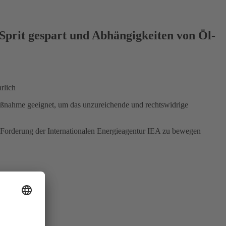
 Sprit gespart und Abhängigkeiten von Öl-
rlich
aßnahme geeignet, um das unzureichende und rechtswidrige
r Forderung der Internationalen Energieagentur IEA zu bewegen