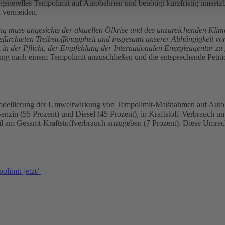
ein generelles Tempolimit auf Autobahnen und benötigt kurzfristig um
 vermeiden.
g muss angesichts der aktuellen Ölkrise und des unzureichenden Klim
l befürchteten Treibstoffknappheit und insgesamt unserer Abhängigkeit v
t in der Pflicht, der Empfehlung der Internationalen Energieagentur z
ung nach einem Tempolimit anzuschließen und die entsprechende Petiti
 „Modellierung der Umweltwirkung von Tempolimit-Maßnahmen auf Aut
 Benzin (55 Prozent) und Diesel (45 Prozent), in Kraftstoff-Verbrauch 
l am Gesamt-Kraftstoffverbrauch anzugeben (7 Prozent). Diese Umrechn
olimit-jetzt/