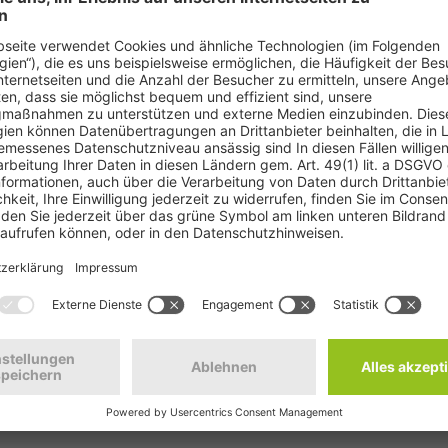
0 km/h außerorts kann bis zu 4,7 Milliarden Liter Kraftstoff pro Jah
g der Deutschen Umwelthilfe (DUH). Demzufolge spart ein solches Te
el. Bei einem Kraftstoffverbrauch von 53,7 Millionen Tonnen im Jahr 2
n empfohlen, aufgrund der Ölkrise vorhandene Tempolimits abzusenken,