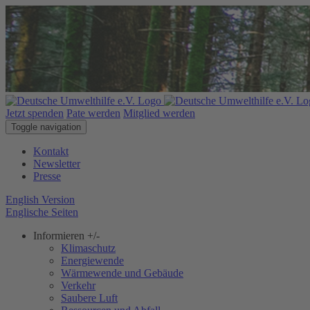
Jetzt spenden
Pate werden
Mitglied werden
Toggle navigation
Kontakt
Newsletter
Presse
English Version
Englische Seiten
Informieren
+/-
Klimaschutz
Energiewende
Wärmewende und Gebäude
Verkehr
Saubere Luft