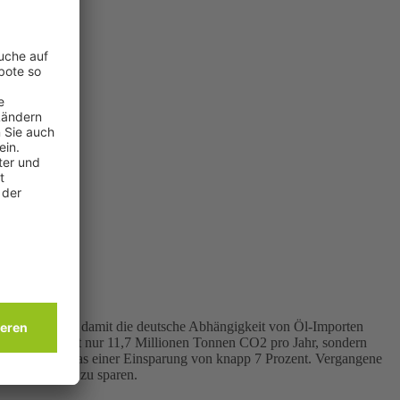
r einsparen und damit die deutsche Abhängigkeit von Öl-Importen
mpolimit nicht nur 11,7 Millionen Tonnen CO2 pro Jahr, sondern
024 entspricht das einer Einsparung von knapp 7 Prozent. Vergangene
 um Kraftstoff zu sparen.