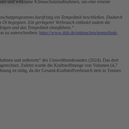
setzbare und wirksame Klimaschutzmaßnahmen, um eine erneute
aschutzprogramms kurzfristig ein Tempolimit beschließen. Dadurch
on Öl begegnen. Ein geringerer Verbrauch entlastet zudem die
u folgen und das Tempolimit einzuführen.“
on zu unterschreiben:
https://www.duh.de/mitmachen/tempolimit-
obahnen und außerorts“ des Umweltbundesamtes (2024). Das dort
umgerechnet. Zuletzt wurde die Kraftstoffmenge von Volumen (4,7
ung ist nötig, da der Gesamt-Kraftstoffverbrauch stets in Tonnen