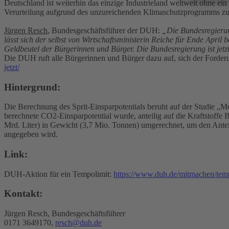
Deutschland ist weiterhin das einzige Industrieland weltweit ohne 
Verurteilung aufgrund des unzureichenden Klimaschutzprogramms zu
Jürgen Resch
, Bundesgeschäftsführer der DUH:
„Die Bundesregierun
lässt sich der selbst von Wirtschaftsministerin Reiche für Ende Apri
Geldbeutel der Bürgerinnen und Bürger. Die Bundesregierung ist jetz
Die DUH ruft alle Bürgerinnen und Bürger dazu auf, sich der Forder
jetzt/
Hintergrund:
Die Berechnung des Sprit-Einsparpotentials beruht auf der Studie
berechnete CO2-Einsparpotential wurde, anteilig auf die Kraftstoffe
Mrd. Liter) in Gewicht (3,7 Mio. Tonnen) umgerechnet, um den Antei
angegeben wird.
Link:
DUH-Aktion für ein Tempolimit:
https://www.duh.de/mitmachen/temp
Kontakt:
Jürgen Resch, Bundesgeschäftsführer
0171 3649170,
resch@duh.de