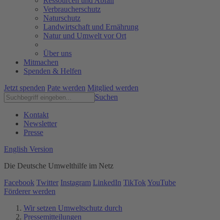
Ressourcen und Abfall
Verbraucherschutz
Naturschutz
Landwirtschaft und Ernährung
Natur und Umwelt vor Ort
Über uns
Mitmachen
Spenden & Helfen
Jetzt spenden
Pate werden
Mitglied werden
Suchen
Kontakt
Newsletter
Presse
English Version
Die Deutsche Umwelthilfe im Netz
Facebook
Twitter
Instagram
LinkedIn
TikTok
YouTube
Förderer werden
Wir setzen Umweltschutz durch
Pressemitteilungen