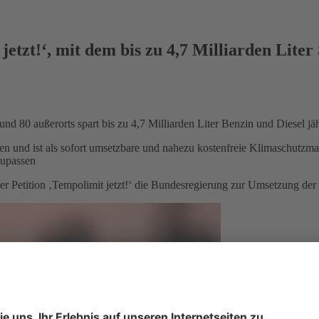
etzt!‘, mit dem bis zu 4,7 Milliarden Liter
80 außerorts spart bis zu 4,7 Milliarden Liter Benzin und Diesel jäh
en und ist als sofort umsetzbare und nahezu kostenfreie Klimaschutzm
zupassen
der Petition ‚Tempolimit jetzt!‘ die Bundesregierung zur Umsetzung de