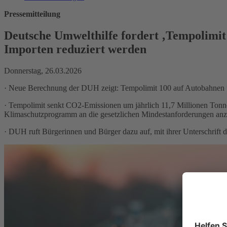
Pressemitteilung
Deutsche Umwelthilfe fordert ‚Tempolimit j
Importen reduziert werden
Donnerstag, 26.03.2026
· Neue Berechnung der DUH zeigt: Tempolimit 100 auf Autobahnen und 
· Tempolimit senkt CO2-Emissionen um jährlich 11,7 Millionen Tonn
Klimaschutzprogramm an die gesetzlichen Mindestanforderungen an
· DUH ruft Bürgerinnen und Bürger dazu auf, mit ihrer Unterschrift 