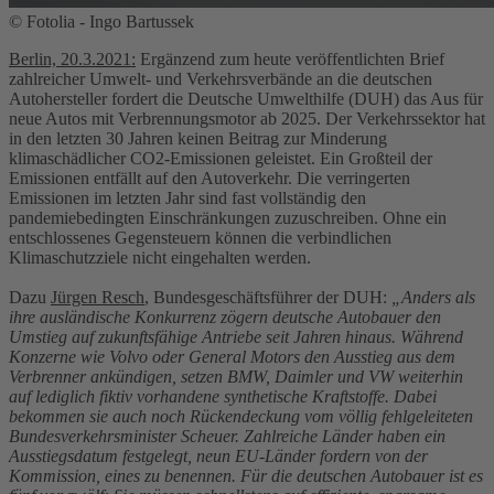
© Fotolia - Ingo Bartussek
Berlin, 20.3.2021:
Ergänzend zum heute veröffentlichten Brief
zahlreicher Umwelt- und Verkehrsverbände an die deutschen
Autohersteller fordert die Deutsche Umwelthilfe (DUH) das Aus für
neue Autos mit Verbrennungsmotor ab 2025. Der Verkehrssektor hat
in den letzten 30 Jahren keinen Beitrag zur Minderung
klimaschädlicher CO2-Emissionen geleistet. Ein Großteil der
Emissionen entfällt auf den Autoverkehr. Die verringerten
Emissionen im letzten Jahr sind fast vollständig den
pandemiebedingten Einschränkungen zuzuschreiben. Ohne ein
entschlossenes Gegensteuern können die verbindlichen
Klimaschutzziele nicht eingehalten werden.
Dazu
Jürgen Resch
, Bundesgeschäftsführer der DUH:
„Anders als
ihre ausländische Konkurrenz zögern deutsche Autobauer den
Umstieg auf zukunftsfähige Antriebe seit Jahren hinaus. Während
Konzerne wie Volvo oder General Motors den Ausstieg aus dem
Verbrenner ankündigen, setzen BMW, Daimler und VW weiterhin
auf lediglich fiktiv vorhandene synthetische Kraftstoffe. Dabei
bekommen sie auch noch Rückendeckung vom völlig fehlgeleiteten
Bundesverkehrsminister Scheuer. Zahlreiche Länder haben ein
Ausstiegsdatum festgelegt, neun EU-Länder fordern von der
Kommission, eines zu benennen. Für die deutschen Autobauer ist es