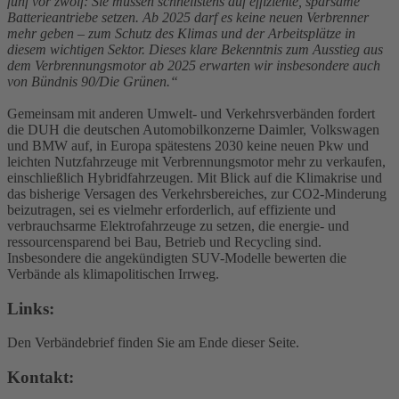
fünf vor zwölf: Sie müssen schnellstens auf effiziente, sparsame
Batterieantriebe setzen. Ab 2025 darf es keine neuen Verbrenner
mehr geben – zum Schutz des Klimas und der Arbeitsplätze in
diesem wichtigen Sektor. Dieses klare Bekenntnis zum Ausstieg aus
dem Verbrennungsmotor ab 2025 erwarten wir insbesondere auch
von Bündnis 90/Die Grünen.“
Gemeinsam mit anderen Umwelt- und Verkehrsverbänden fordert
die DUH die deutschen Automobilkonzerne Daimler, Volkswagen
und BMW auf, in Europa spätestens 2030 keine neuen Pkw und
leichten Nutzfahrzeuge mit Verbrennungsmotor mehr zu verkaufen,
einschließlich Hybridfahrzeugen. Mit Blick auf die Klimakrise und
das bisherige Versagen des Verkehrsbereiches, zur CO2-Minderung
beizutragen, sei es vielmehr erforderlich, auf effiziente und
verbrauchsarme Elektrofahrzeuge zu setzen, die energie- und
ressourcensparend bei Bau, Betrieb und Recycling sind.
Insbesondere die angekündigten SUV-Modelle bewerten die
Verbände als klimapolitischen Irrweg.
Links:
Den Verbändebrief finden Sie am Ende dieser Seite.
Kontakt: