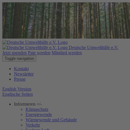
Deutsche Umwelthilfe e.V.
Jetzt spenden
Pate werden
Mitglied werden
Toggle navigation
Kontakt
Newsletter
Presse
English Version
Englische Seiten
Informieren
+/-
Klimaschutz
Energiewende
Wärmewende und Gebäude
Verkehr