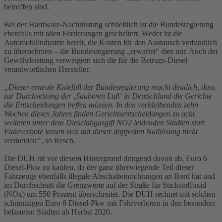
betroffen sind.
Bei der Hardware-Nachrüstung schließlich ist die Bundesregierung
ebenfalls mit allen Forderungen gescheitert. Weder ist die
Automobilindustrie bereit, die Kosten für den Austausch verbindlich
zu übernehmen – die Bundesregierung „erwartet“ dies nur. Auch der
Gewährleistung verweigern sich die für die Betrugs-Diesel
verantwortlichen Hersteller.
„Dieser erneute Kniefall der Bundesregierung macht deutlich, dass
zur Durchsetzung der ‚Sauberen Luft‘ in Deutschland die Gerichte
die Entscheidungen treffen müssen. In den verbleibenden zehn
Wochen dieses Jahres finden Gerichtsentscheidungen zu acht
weiteren unter dem Dieselabgasgift NO2 leidenden Städten statt.
Fahrverbote lassen sich mit dieser doppelten Nulllösung nicht
vermeiden“
, so Resch.
Die DUH rät vor diesem Hintergrund dringend davon ab, Euro 6
Diesel-Pkw zu kaufen, da der ganz überwiegende Teil dieser
Fahrzeuge ebenfalls illegale Abschalteinrichtungen an Bord hat und
im Durchschnitt die Grenzwerte auf der Straße für Stickstoffoxid
(NOx) um 550 Prozent überschreitet. Die DUH rechnet mit solchen
schmutzigen Euro 6 Diesel-Pkw mit Fahrverboten in den besonders
belasteten Städten ab Herbst 2020.