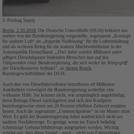
© Predrag Sepelj
Berlin, 2.10.2018:
Die Deutsche Umwelthilfe (DUH) kritisiert das
soeben von der Bundesregierung vorgestellte, sogenannte „Konzept
für saubere Luft“ als „doppelte Nulllösung“ für die Luftreinhaltung
und als weiteren Beleg für die wahren Machtverhältnisse in der
Autorepublik Deutschland.
„Drei Jahre warten Millionen unter
giftigen Dieselabgasen leidenden Menschen nun auf das
Tätigwerden einer Bundesregierung, die sich weiter im Würgegriff
der Dieselkonzerne befindet“
, so
Jürgen Resch
,
Bundesgeschäftsführer der DUH.
Auch den von Dieselfahrverboten betroffenen elf Millionen
Autohaltern verweigert die Bundesregierung weiterhin eine
wirksame Hilfe. Sie können nicht, wie ursprünglich angekündigt,
ihren Betrugs-Diesel zurückgeben und sich den Kaufpreis
beziehungsweise einen um 20 Prozent erhöhten Zeitwert erstatten
lassen. Auch die sogenannte „Umtauschprämie“ ist ein Muster ohne
Wert. Es geht der Bundesregierung dabei ausdrücklich nicht um
saubere Neufahrzeuge. Es genügt, wenn im Tausch beliebig
schmutzige Gebrauchtfahrzeuge ausgegeben werden. Wichtig
scheint nur, dass diese formal – noch – nicht von Fahrverboten