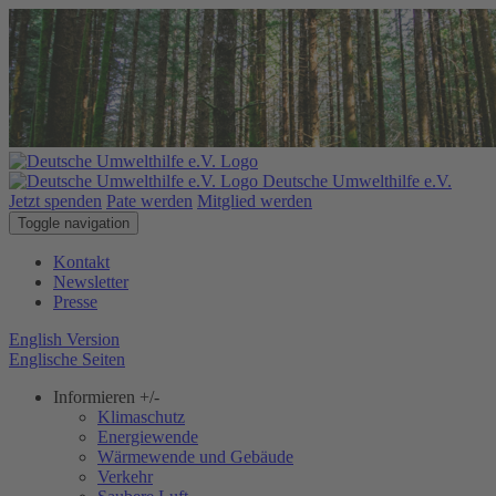
Deutsche Umwelthilfe e.V.
Jetzt spenden
Pate werden
Mitglied werden
Toggle navigation
Kontakt
Newsletter
Presse
English Version
Englische Seiten
Informieren
+/-
Klimaschutz
Energiewende
Wärmewende und Gebäude
Verkehr