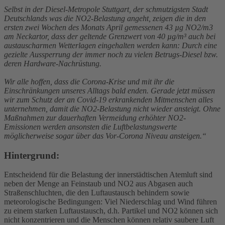
Selbst in der Diesel-Metropole Stuttgart, der schmutzigsten Stadt
Deutschlands was die NO2-Belastung angeht, zeigen die in den
ersten zwei Wochen des Monats April gemessenen 43 µg NO2/m3
am Neckartor, dass der geltende Grenzwert von 40 µg/m³ auch bei
austauscharmen Wetterlagen eingehalten werden kann: Durch eine
gezielte Aussperrung der immer noch zu vielen Betrugs-Diesel bzw.
deren Hardware-Nachrüstung.
Wir alle hoffen, dass die Corona-Krise und mit ihr die
Einschränkungen unseres Alltags bald enden. Gerade jetzt müssen
wir zum Schutz der an Covid-19 erkrankenden Mitmenschen alles
unternehmen, damit die NO2-Belastung nicht wieder ansteigt. Ohne
Maßnahmen zur dauerhaften Vermeidung erhöhter NO2-
Emissionen werden ansonsten die Luftbelastungswerte
möglicherweise sogar über das Vor-Corona Niveau ansteigen.“
Hintergrund:
Entscheidend für die Belastung der innerstädtischen Atemluft sind
neben der Menge an Feinstaub und NO2 aus Abgasen auch
Straßenschluchten, die den Luftaustausch behindern sowie
meteorologische Bedingungen: Viel Niederschlag und Wind führen
zu einem starken Luftaustausch, d.h. Partikel und NO2 können sich
nicht konzentrieren und die Menschen können relativ saubere Luft