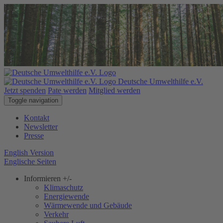
Deutsche Umwelthilfe e.V.
Jetzt spenden
Pate werden
Mitglied werden
Toggle navigation
Kontakt
Newsletter
Presse
English Version
Englische Seiten
Informieren
+/-
Klimaschutz
Energiewende
Wärmewende und Gebäude
Verkehr