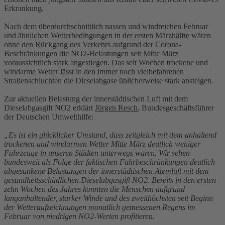
Erkrankung.
Nach dem überdurchschnittlich nassen und windreichen Februar
und ähnlichen Wetterbedingungen in der ersten Märzhälfte wären
ohne den Rückgang des Verkehrs aufgrund der Corona-
Beschränkungen die NO2-Belastungen seit Mitte März
voraussichtlich stark angestiegen. Das seit Wochen trockene und
windarme Wetter lässt in den immer noch vielbefahrenen
Straßenschluchten die Dieselabgase üblicherweise stark ansteigen.
Zur aktuellen Belastung der innerstädtischen Luft mit dem
Dieselabgasgift NO2 erklärt
Jürgen Resch
, Bundesgeschäftsführer
der Deutschen Umwelthilfe:
„Es ist ein glücklicher Umstand, dass zeitgleich mit dem anhaltend
trockenen und windarmen Wetter Mitte März deutlich weniger
Fahrzeuge in unseren Städten unterwegs waren. Wir sehen
bundesweit als Folge der faktischen Fahrbeschränkungen deutlich
abgesunkene Belastungen der innerstädtischen Atemluft mit dem
gesundheitsschädlichen Dieselabgasgift NO2. Bereits in den ersten
zehn Wochen des Jahres konnten die Menschen aufgrund
langanhaltender, starker Winde und des zweithöchsten seit Beginn
der Wetteraufzeichnungen monatlich gemessenen Regens im
Februar von niedrigen NO2-Werten profitieren.