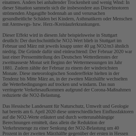
einatmen. Anders bei anhaltender Trockenheit und wenig Wind: In
dieser Situation sammeln sich die insbesondere aus Dieselmotoren
strömenden Abgasgifte bodennah an und verursachen
gesundheitliche Schäden bei Kindern, Asthmatikern oder Menschen
mit Atemwegs- bzw. Herz-/Kreislauferkrankungen.
Dieser Effekt wird in diesem Jahr beispielsweise in Stuttgart
deutlich: Der durchschnittliche NO2-Wert blieb in Stuttgart im
Februar und März mit jeweils knapp unter 40 µg NO2/m3 ähnlich
niedrig. Die Gründe dafür sind einleuchtend: Der Februar 2020 war
laut einer Pressemitteilung des Deutschen Wetterdienstes der
zweitnasseste Monat seit Beginn der Wettermessungen im Jahr
1881. Zudem zählte der Februar zu einem der windreichsten
Monate. Diese meteorologischen Sondereffekte hielten in der
Tendenz bis Mitte März an, in der zweiten Märzhälfte wechselten
die Wetterbedingungen auf trocken und windarm. Das nun
verringerte Verkehrsaufkommen aufgrund der Corona-Maßnahmen
reduzierte die NO2-Belastung.
Das Hessische Landesamt für Naturschutz, Umwelt und Geologie
hat bereits am 6. April 2020 diese unterschiedlichen Einflussfaktoren
auf die NO2-Werte erläutert und durch wetterunabhängige
Berechnungen ermittelt, dass allein die Reduktion der
Verkehrsmenge zu einer Senkung der NO2-Belastung um 40
Prozent in der zweiten Märzhälfte gegenüber der ersten in Hessen