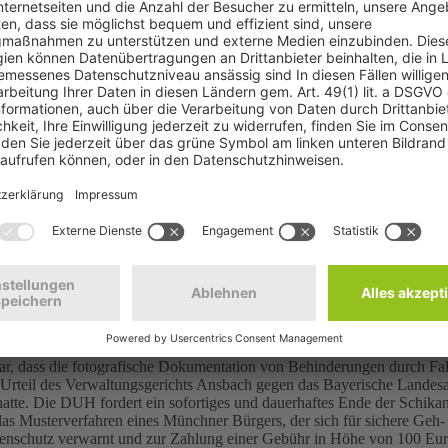
© StockPhotosArt/s
ace for pedestrians in the walkway. Road accessing a suburban railway.
lar, dass die fotografische Dokumentation von Behinderungen durch Fal
Urteil des Verwaltungsgerichts Ansbach gegen das Bayerische Landes
tte. Die DUH fordert ein sofortiges und dauerhaftes Ende der Schika
s Musterverfahren eines Münchner Bürgers, der sich für sichere Geh-
enschutz verwarnt und zur Zahlung einer Gebühr in Höhe von 100 Eur