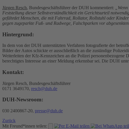
Jürgen Resch
, Bundesgeschäftsführer der DUH kommentiert:
„Wenn i
Feststellung dieser Selbstverständlichkeit ein Gerichtsurteil notwend
gefährdet Menschen, die mit Fahrrad, Rollator, Rollstuhl oder Kind
gegen zugeparkte Fuß- und Radwege, Falschparken vor abgesenkten B
Hintergrund:
In dem von der DUH unterstützten Verfahren fotografierte der betrof
Bilder der Autos schickte er ausschließlich an die zuständige Polizei
Weiterleiten der Kfz-Kennzeichen an die Polizei personenbezogene Dat
berechtigtes Interesse an einer Meldung erkennbar sei. Die DUH unt
Kontakt:
Jürgen Resch, Bundesgeschäftsführer
0171 3649170,
resch@duh.de
DUH-Newsroom:
030 2400867-20,
presse@duh.de
Zurück
Mit Freund*innen teilen: