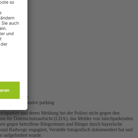
tock.adobe.com
 Illegal and abusive parking
schparker und deren Meldung bei der Polizei nicht gegen den
amt für Datenschutzaufsicht (LDA), das Melder von falschparkenden
nen gegen betroffene Bürgerinnen und Bürger durch bayerische
 und Radwege engagiert, Verstöße fotografisch dokumentiert hat und
o aufgefordert wurde.