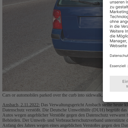
Cars or automobiles parked over the curb into sidewalk, leaving no sp
Ansbach, 2.11.2022:
Das Verwaltungsgericht Ansbach stellte heute k
Datenschutz verstößt. Die Deutsche Umwelthilfe (DUH) begrüßt das 
Autos wegen angeblicher Verstöße gegen den Datenschutz verwarnt ha
Behörden. Der Umwelt- und Verbraucherschutzverband unterstützte da
Anfang des Jahres wegen eines angeblichen Verstoßes gegen den Dat