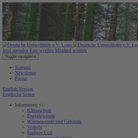
Jetzt spenden
Pate werden
Mitglied werden
Toggle navigation
Kontakt
Newsletter
Presse
English Version
Englische Seiten
Informieren
+/-
Klimaschutz
Energiewende
Wärmewende und Gebäude
Verkehr
Saubere Luft