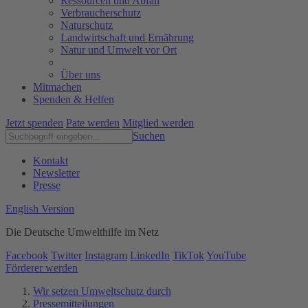
Ressourcen und Abfall
Verbraucherschutz
Naturschutz
Landwirtschaft und Ernährung
Natur und Umwelt vor Ort
Über uns
Mitmachen
Spenden & Helfen
Jetzt spenden
Pate werden
Mitglied werden
Suchen
Kontakt
Newsletter
Presse
English Version
Die Deutsche Umwelthilfe im Netz
Facebook
Twitter
Instagram
LinkedIn
TikTok
YouTube
Förderer werden
Wir setzen Umweltschutz durch
Pressemitteilungen