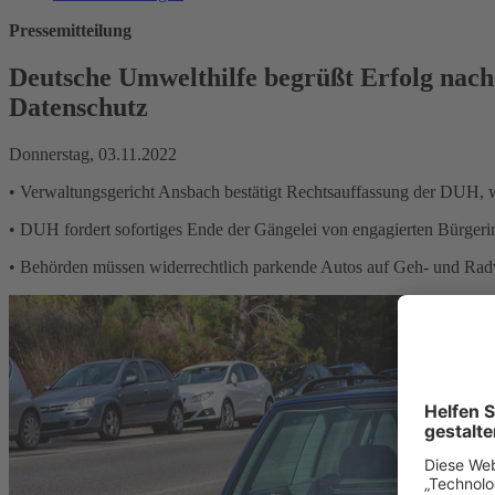
Pressemitteilung
Deutsche Umwelthilfe begrüßt Erfolg nach
Datenschutz
Donnerstag, 03.11.2022
• Verwaltungsgericht Ansbach bestätigt Rechtsauffassung der DUH, 
• DUH fordert sofortiges Ende der Gängelei von engagierten Bürger
• Behörden müssen widerrechtlich parkende Autos auf Geh- und Ra