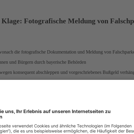
 Klage: Fotografische Meldung von Falschp
wonach die fotografische Dokumentation und Meldung von Falschparke
innen und Bürgern durch bayerische Behörden
dwegen konsequent abschleppen und vorgeschriebenes Bußgeld verhän