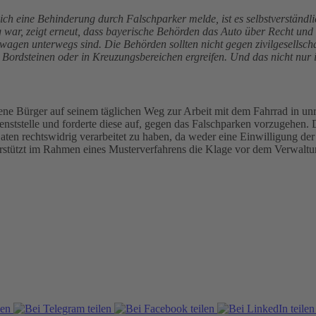
ch eine Behinderung durch Falschparker melde, ist es selbstverständl
ig war, zeigt erneut, dass bayerische Behörden das Auto über Recht und 
erwagen unterwegs sind. Die Behörden sollten nicht gegen zivilgesel
ordsteinen oder in Kreuzungsbereichen ergreifen. Und das nicht nur 
fene Bürger auf seinem täglichen Weg zur Arbeit mit dem Fahrrad in un
dienststelle und forderte diese auf, gegen das Falschparken vorzugehen
en rechtswidrig verarbeitet zu haben, da weder eine Einwilligung der 
erstützt im Rahmen eines Musterverfahrens die Klage vor dem Verwalt