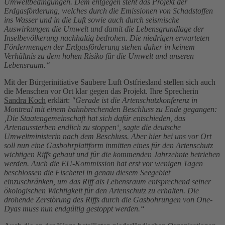
Umweltbedingungen. Dem entgegen steht das Projekt der
Erdgasförderung, welches durch die Emissionen von Schadstoffen
ins Wasser und in die Luft sowie auch durch seismische
Auswirkungen die Umwelt und damit die Lebensgrundlage der
Inselbevölkerung nachhaltig bedrohen. Die niedrigen erwarteten
Fördermengen der Erdgasförderung stehen daher in keinem
Verhältnis zu dem hohen Risiko für die Umwelt und unseren
Lebensraum.“
Mit der Bürgerinitiative Saubere Luft Ostfriesland stellen sich auch
die Menschen vor Ort klar gegen das Projekt. Ihre Sprecherin
Sandra Koch
erklärt:
"Gerade ist die Artenschutzkonferenz in
Montreal mit einem bahnbrechenden Beschluss zu Ende gegangen:
‚Die Staatengemeinschaft hat sich dafür entschieden, das
Artenaussterben endlich zu stoppen‘, sagte die deutsche
Umweltministerin nach dem Beschluss. Aber hier bei uns vor Ort
soll nun eine Gasbohrplattform inmitten eines für den Artenschutz
wichtigen Riffs gebaut und für die kommenden Jahrzehnte betrieben
werden. Auch die EU-Kommission hat erst vor wenigen Tagen
beschlossen die Fischerei in genau diesem Seegebiet
einzuschränken, um das Riff als Lebensraum entsprechend seiner
ökologischen Wichtigkeit für den Artenschutz zu erhalten. Die
drohende Zerstörung des Riffs durch die Gasbohrungen von One-
Dyas muss nun endgültig gestoppt werden.“