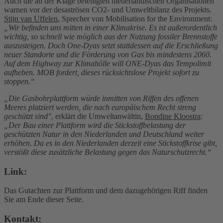
Auch die an der Klage beteiligten niederländischen Organisationen
warnen vor der desaströsen CO2- und Umweltbilanz des Projekts.
Stijn van Uffelen
, Sprecher von Mobilisation for the Environment:
„Wir befinden uns mitten in einer Klimakrise. Es ist außerordentlich
wichtig, so schnell wie möglich aus der Nutzung fossiler Brennstoffe
auszusteigen. Doch One-Dyas setzt stattdessen auf die Erschließung
neuer Standorte und die Förderung von Gas bis mindestens 2060.
Auf dem Highway zur Klimahölle will ONE-Dyas das Tempolimit
aufheben. MOB fordert, dieses rücksichtslose Projekt sofort zu
stoppen.“
„Die Gasbohrplattform würde inmitten von Riffen des offenen
Meeres platziert werden, die nach europäischem Recht streng
geschützt sind"
, erklärt die Umweltanwältin,
Bondine Kloostra
:
„Der Bau einer Plattform wird die Stickstoffbelastung der
geschützten Natur in den Niederlanden und Deutschland weiter
erhöhen. Da es in den Niederlanden derzeit eine Stickstoffkrise gibt,
verstößt diese zusätzliche Belastung gegen das Naturschutzrecht.“
Link:
Das Gutachten zur Plattform und dem dazugehörigen Riff finden
Sie am Ende dieser Seite.
Kontakt: