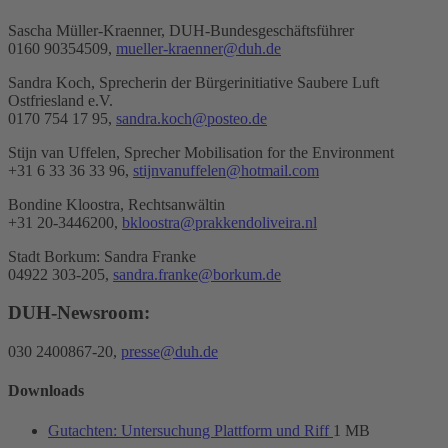
Sascha Müller-Kraenner, DUH-Bundesgeschäftsführer
0160 90354509,
mueller-kraenner@duh.de
Sandra Koch, Sprecherin der Bürgerinitiative Saubere Luft
Ostfriesland e.V.
0170 754 17 95,
sandra.koch@posteo.de
Stijn van Uffelen, Sprecher Mobilisation for the Environment
+31 6 33 36 33 96,
stijnvanuffelen@hotmail.com
Bondine Kloostra, Rechtsanwältin
+31 20-3446200,
bkloostra@prakkendoliveira.nl
Stadt Borkum: Sandra Franke
04922 303-205,
sandra.franke@borkum.de
DUH-Newsroom:
030 2400867-20,
presse@duh.de
Downloads
Gutachten: Untersuchung Plattform und Riff
1 MB