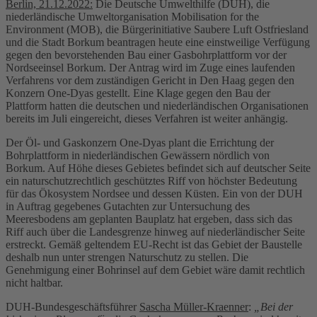
Berlin, 21.12.2022:
Die Deutsche Umwelthilfe (DUH), die
niederländische Umweltorganisation Mobilisation for the
Environment (MOB), die Bürgerinitiative Saubere Luft Ostfriesland
und die Stadt Borkum beantragen heute eine einstweilige Verfügung
gegen den bevorstehenden Bau einer Gasbohrplattform vor der
Nordseeinsel Borkum. Der Antrag wird im Zuge eines laufenden
Verfahrens vor dem zuständigen Gericht in Den Haag gegen den
Konzern One-Dyas gestellt. Eine Klage gegen den Bau der
Plattform hatten die deutschen und niederländischen Organisationen
bereits im Juli eingereicht, dieses Verfahren ist weiter anhängig.
Der Öl- und Gaskonzern One-Dyas plant die Errichtung der
Bohrplattform in niederländischen Gewässern nördlich von
Borkum. Auf Höhe dieses Gebietes befindet sich auf deutscher Seite
ein naturschutzrechtlich geschütztes Riff von höchster Bedeutung
für das Ökosystem Nordsee und dessen Küsten. Ein von der DUH
in Auftrag gegebenes Gutachten zur Untersuchung des
Meeresbodens am geplanten Bauplatz hat ergeben, dass sich das
Riff auch über die Landesgrenze hinweg auf niederländischer Seite
erstreckt. Gemäß geltendem EU-Recht ist das Gebiet der Baustelle
deshalb nun unter strengen Naturschutz zu stellen. Die
Genehmigung einer Bohrinsel auf dem Gebiet wäre damit rechtlich
nicht haltbar.
DUH-Bundesgeschäftsführer
Sascha Müller-Kraenner
:
„Bei der