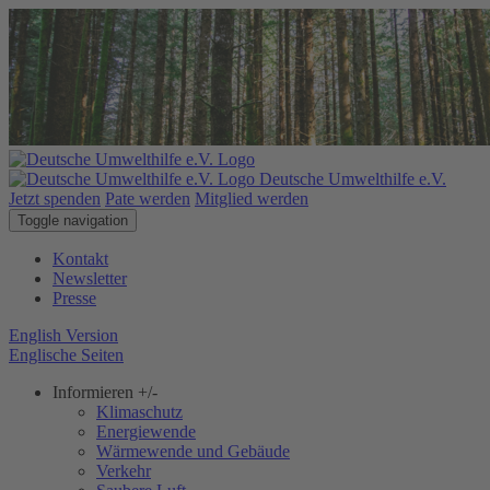
Deutsche Umwelthilfe e.V.
Jetzt spenden
Pate werden
Mitglied werden
Toggle navigation
Kontakt
Newsletter
Presse
English Version
Englische Seiten
Informieren
+/-
Klimaschutz
Energiewende
Wärmewende und Gebäude
Verkehr