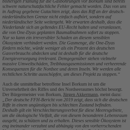
bisherigen Planung für die Gasbohrungen vor Borkum sind bereits
schwere naturschutzfachliche Fehler gemacht worden. Das von uns
in Auftrag gegebene Gutachten zeigt, dass das Riff an der deutsch-
niederländischen Grenze nicht einfach aufhört, sondern auf
niederländischer Seite weitergeht. Wir erwarten deshalb, dass die
Niederlande sich an geltendes EU-Recht halten und veranlassen,
die von One-Dyas geplanten Baumaßnahmen sofort zu stoppen.
Nur so kann ein irreversibler Schaden an diesem sensiblen
Ökosystem verhindert werden. Die Gasmenge, die One-Dyas
fördern möchte, würde weniger als ein Prozent des deutschen
Gasverbrauchs abdecken und ist deshalb für die deutsche
Energieversorgung irrelevant. Demgegenüber stehen vielmehr
massive Umweltschäden, Treibhausgasemissionen und verheerende
Konsequenzen für die Nordsee und deren Inseln. Wir werden alle
rechtlichen Schritte ausschöpfen, um dieses Projekt zu stoppen.“
Auch die unmittelbar betroffene Insel Borkum ist um die
Unversehrtheit des Riffes und des Nordseeraumes höchst besorgt.
Der Bürgermeister von Borkum,
Jürgen Akkermann
, meint dazu:
„Der deutsche FFH-Bericht von 2019 zeigt, dass sich die deutschen
Riffe in einem ungünstigen bis schlechten Zustand befinden.
Deshalb gilt ein Verschlechterungsverbot für diese Meeresgebiete,
um die ökologische Vielfalt, die von diesem besonderen Lebensraum
ausgeht, zu schützen und zu erhalten. Dieses sensible Ökosystem ist
eng ineinander verzahnt und abhängig von den vorherrschenden