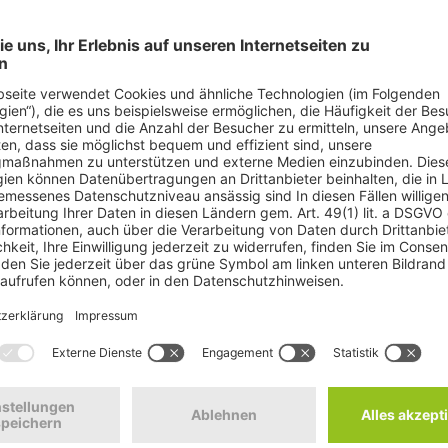
dlagerung im Ausland zurück
chradioaktiven Mülls im Inland sicherstellen – Deutsche Umwelthilfe 
esumweltminister Peter Altmaier (CDU) begrüßt, den Vorrang der End
isation hatte dies im Dezember in ihrer schriftlichen Stellungnahme 
n für den Export und die Endlagerung des Atommülls im Ausland geöffne
r diesem Tabubruch zurückschreckt und schnell auf die öffentliche Krit
 eine Gesetzesformulierung vorlegen, die alle Zweifel ausräumt“
, sa
as eine neue, wissenschaftlich fundierte Endlagersuche in ganz Deutsc
ch Überzeugung der DUH ungeeigneten Salzstock Gorleben im Rahmen d
iums und Regierungssprecher Steffen Seibert vor der Bundespressekon
lagerung hochradioaktiven Atommülls im Inland. Deshalb sei eine Klarste
be“. Am gestrigen Montag dann die Kehrtwende: Im Lichte der Stellu
/EURATOM), die die Endlagerung im Ausland als Ausnahme zulässt, je
berechtigte Alternative zur Endlagerung im Inland zuzulassen. Darauf