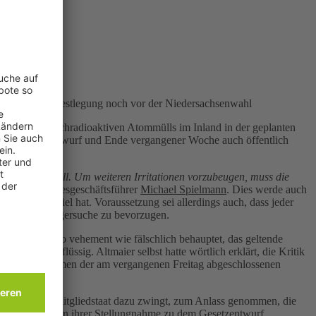
fordert klare Festlegung noch vor der Niedersachsenwahl
lagerung hochradioaktiven Atommülls im Inland in der geplanten
zu dem Gesetzentwurf und Ende vergangener Woche auch öffentlich
t hätte.
ik reagieren will. Um weiteren Irritationen vorzubeugen, muss die
gte DUH-Bundesgeschäftsführer
Michael Spielmann
. Dies werde auch
hland zum Ziel hat. Voraussetzung sei allerdings auch, dass jeder
er neuen Endlagersuche zu bevorzugen.
ferenz ebenso vehement wie fälschlich behauptet, das geltende
llung überflüssig. Altmaier selbst hatte wörtlich erklärt, die Kritik
ngnahme im Rahmen der am vergangenen Freitag abgeschlossenen
doch keinen Mitgliedstaat dazu zwingt, zum Anlass genommen, die
 hatte die DUH in ihrer Stellungnahme zu dem Gesetzentwurf