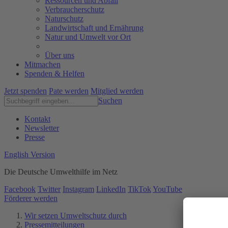
Ressourcen und Abfall
Verbraucherschutz
Naturschutz
Landwirtschaft und Ernährung
Natur und Umwelt vor Ort
Über uns
Mitmachen
Spenden & Helfen
Jetzt spenden
Pate werden
Mitglied werden
Suchen
Kontakt
Newsletter
Presse
English Version
Die Deutsche Umwelthilfe im Netz
Facebook
Twitter
Instagram
LinkedIn
TikTok
YouTube
Förderer werden
Wir setzen Umweltschutz durch
Pressemitteilungen