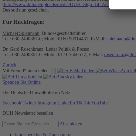
(
http://www.duh.de/uploads/media/DUH_Stgn_14_AendG_AtG_01.
Das soll nun geschehen.
Für Rückfragen:
Michael Spielmann
, Bundesgeschäftsführer
Tel.: 030 2400867-0; Mobil: 0160 90914431; E-Mail:
spielmann@du
Dr. Gerd Rosenkranz
, Leiter Politik & Presse
Tel.: 030 2400867-0; Mobil: 0171 5660577; E-Mail:
rosenkranz@duh
Zurück
Mit Freund*innen teilen:
Spenden Sie Online
Die Deutsche Umwelthilfe im Netz
Facebook
Twitter
Instagram
LinkedIn
TikTok
YouTube
DUH Newsletter bestellen
Abschicken
Jahresberichte & Transparenz