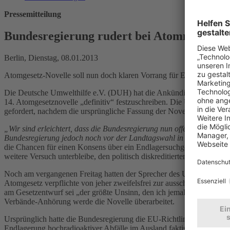
Pressemitteilung
Bundesregierung rudert bei Atommüll-En
Berlin, Dienstag, 08.01.2013
Atomgesetz-Novelle soll nun doch klaren Vorrang für Endlagerung ho
Die Deutsche Umwelthilfe e.V. (DUH) hat die Ankündigung von Bund
14. Atomgesetznovelle „definitiv“ festzuschreiben. Die Umweltorgan
gefordert, nachdem die ursprüngliche Fassung der Novelle die Optio
„Wir sind erleichtert, dass die Bundesregierung nun offenbar doch vo
Bundesregierung jedoch noch vor der Landtagswahl in Niedersachsen
die Chancen für einen Konsens über ein Endlagersuchgesetz erhöhen, d
weitere Versuch unterbleibe, den politisch diskreditierten und na
Noch am vergangenen Freitag hatten der Sprecher des Umweltminister
Atomgesetz verpflichte von jeher zweifelsfrei zur ausschließlichen End
am Gesetzentwurf sei „der größte Unsinn, den ich jemals gehört ha
Verbände-Anhörung werde die Novelle überarbeitet.
Ursprünglich hatte die Bundesregierung die EU-Richtlinie (2011/70
Endlagerung hochradioaktiver Abfälle im Ausland faktisch als gleich