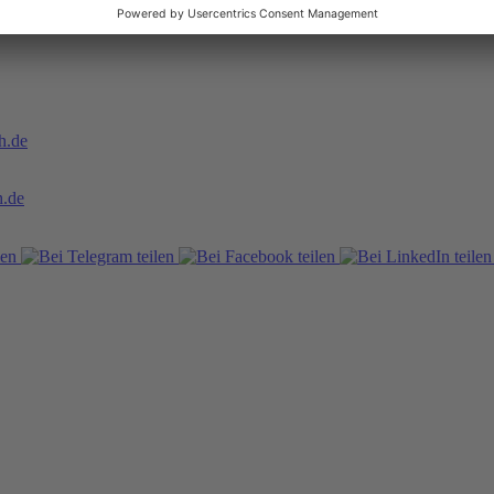
pdf
) detailliert hingewiesen und die Bundesregierung aufgefordert, den
h.de
.de