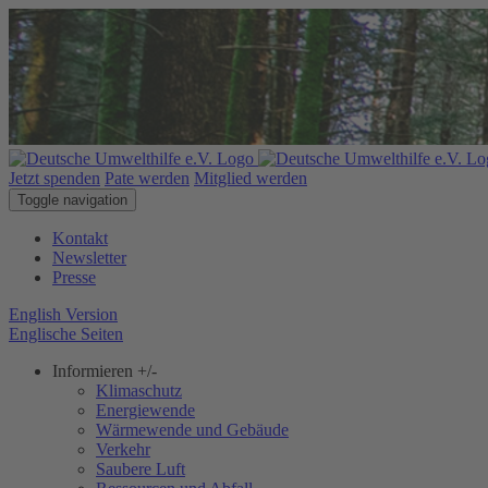
Jetzt spenden
Pate werden
Mitglied werden
Toggle navigation
Kontakt
Newsletter
Presse
English Version
Englische Seiten
Informieren
+/-
Klimaschutz
Energiewende
Wärmewende und Gebäude
Verkehr
Saubere Luft