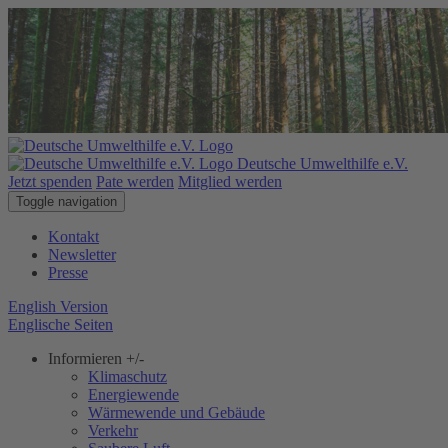
Deutsche Umwelthilfe e.V.
Jetzt spenden
Pate werden
Mitglied werden
Toggle navigation
Kontakt
Newsletter
Presse
English Version
Englische Seiten
Informieren
+/-
Klimaschutz
Energiewende
Wärmewende und Gebäude
Verkehr