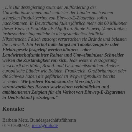
„Die Bundesregierung sollte der Aufforderung der
Umweltministerinnen und -minister der Länder nach einem
schnellen Produktverbot von Einweg-E-Zigaretten sofort
nachkommen. In Deutschland fallen jährlich mehr als 60 Millionen
dieser Einweg-Produkte als Abfall an. Bunte Einweg-Vapes treiben
insbesondere Jugendliche in die gesundheitsschädliche
Nikotinsucht. Falsch entsorgt verursachen sie Brände und belasten
die Umwelt.
Ein Verbot hätte längst im Tabakerzeugnis- oder
Elektrogesetz festgelegt werden können – aber
Landwirtschaftsminister Rainer und Umweltminister Schneider
weisen die Zuständigkeit von sich.
Jede weitere Verzögerung
verschärft das Müll-, Brand- und Gesundheitsproblem. Andere
europäische Länder wie Belgien, Frankreich, Großbritannien oder
die Schweiz haben die gefährlichen Wegwerfprodukte bereits
verboten.
Wir fordern Bundeskanzler Merz auf, ein
verantwortliches Ressort sowie einen verbindlichen und
ambitionierten Zeitplan für ein Verbot von Einweg-E-Zigaretten
in Deutschland festzulegen.
“
Kontakt:
Barbara Metz, Bundesgeschäftsführerin
0170 7686923,
metz@duh.de