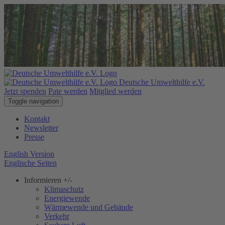
Deutsche Umwelthilfe e.V.
Jetzt spenden
Pate werden
Mitglied werden
Toggle navigation
Kontakt
Newsletter
Presse
English Version
Englische Seiten
Informieren
+/-
Klimaschutz
Energiewende
Wärmewende und Gebäude
Verkehr