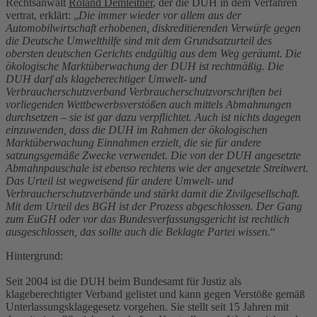
Rechtsanwalt
Roland Demleitner
, der die DUH in dem Verfahren
vertrat, erklärt: „
Die immer wieder vor allem aus der
Automobilwirtschaft erhobenen, diskreditierenden Verwürfe gegen
die Deutsche Umwelthilfe sind mit dem Grundsatzurteil des
obersten deutschen Gerichts endgültig aus dem Weg geräumt. Die
ökologische Marktüberwachung der DUH ist rechtmäßig. Die
DUH darf als klageberechtiger Umwelt- und
Verbraucherschutzverband Verbraucherschutzvorschriften bei
vorliegenden Wettbewerbsverstößen auch mittels Abmahnungen
durchsetzen – sie ist gar dazu verpflichtet. Auch ist nichts dagegen
einzuwenden, dass die DUH im Rahmen der ökologischen
Marktüberwachung Einnahmen erzielt, die sie für andere
satzungsgemäße Zwecke verwendet. Die von der DUH angesetzte
Abmahnpauschale ist ebenso rechtens wie der angesetzte Streitwert.
Das Urteil ist wegweisend für andere Umwelt- und
Verbraucherschutzverbände und stärkt damit die Zivilgesellschaft.
Mit dem Urteil des BGH ist der Prozess abgeschlossen. Der Gang
zum EuGH oder vor das Bundesverfassungsgericht ist rechtlich
ausgeschlossen, das sollte auch die Beklagte Partei wissen.
“
Hintergrund:
Seit 2004 ist die DUH beim Bundesamt für Justiz als
klageberechtigter Verband gelistet und kann gegen Verstöße gemäß
Unterlassungsklagegesetz vorgehen. Sie stellt seit 15 Jahren mit