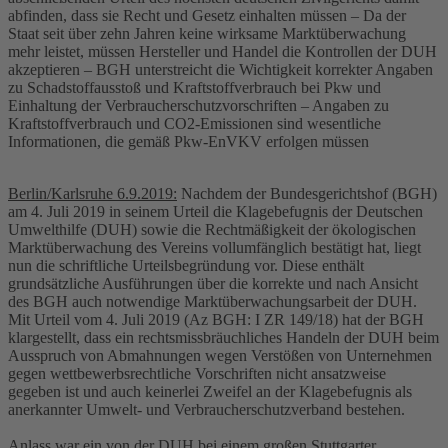
abfinden, dass sie Recht und Gesetz einhalten müssen – Da der
Staat seit über zehn Jahren keine wirksame Marktüberwachung
mehr leistet, müssen Hersteller und Handel die Kontrollen der DUH
akzeptieren – BGH unterstreicht die Wichtigkeit korrekter Angaben
zu Schadstoffausstoß und Kraftstoffverbrauch bei Pkw und
Einhaltung der Verbraucherschutzvorschriften – Angaben zu
Kraftstoffverbrauch und CO2-Emissionen sind wesentliche
Informationen, die gemäß Pkw-EnVKV erfolgen müssen
Berlin/Karlsruhe 6.9.2019:
Nachdem der Bundesgerichtshof (BGH)
am 4. Juli 2019 in seinem Urteil die Klagebefugnis der Deutschen
Umwelthilfe (DUH) sowie die Rechtmäßigkeit der ökologischen
Marktüberwachung des Vereins vollumfänglich bestätigt hat, liegt
nun die schriftliche Urteilsbegründung vor. Diese enthält
grundsätzliche Ausführungen über die korrekte und nach Ansicht
des BGH auch notwendige Marktüberwachungsarbeit der DUH.
Mit Urteil vom 4. Juli 2019 (Az BGH: I ZR 149/18) hat der BGH
klargestellt, dass ein rechtsmissbräuchliches Handeln der DUH beim
Ausspruch von Abmahnungen wegen Verstößen von Unternehmen
gegen wettbewerbsrechtliche Vorschriften nicht ansatzweise
gegeben ist und auch keinerlei Zweifel an der Klagebefugnis als
anerkannter Umwelt- und Verbraucherschutzverband bestehen.
Anlass war ein von der DUH bei einem großen Stuttgarter