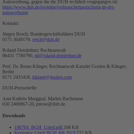
Autowerbung, gegen die die DUH rechtlich vorgegangen ist:
https://www.duh.de/projekte/verbrauchertaeuschung-in-der-
autowerbung/
Kontakt:
Jürgen Resch, Bundesgeschäftsführer DUH
0171 3649170,
resch@duh.de
Roland Demleitner, Rechtsanwalt
06431 7780790,
rd@roland-demleitner.de
Prof. Dr. Remo Klinger, Rechtsanwalt Kanzlei Geulen & Klinger,
Berlin
0171 2435458,
klinger@geulen.com
DUH-Pressestelle:
Ann-Kathrin Marggraf, Marlen Bachmann
030 2400867-20, presse@duh.de
Downloads
190704_BGH_Urteil.pdf
208 KB
Kernsätze Urteil BGH Juli 2019
722 KB