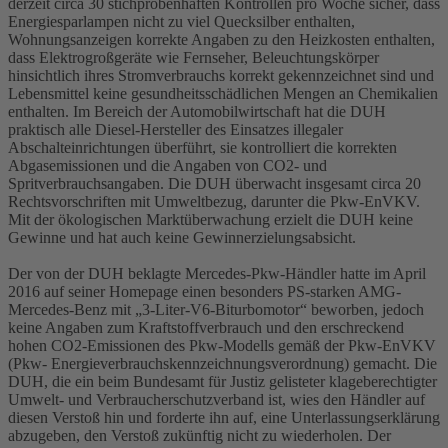
derzeit circa 30 stichprobenhaften Kontrollen pro Woche sicher, dass
Energiesparlampen nicht zu viel Quecksilber enthalten,
Wohnungsanzeigen korrekte Angaben zu den Heizkosten enthalten,
dass Elektrogroßgeräte wie Fernseher, Beleuchtungskörper
hinsichtlich ihres Stromverbrauchs korrekt gekennzeichnet sind und
Lebensmittel keine gesundheitsschädlichen Mengen an Chemikalien
enthalten. Im Bereich der Automobilwirtschaft hat die DUH
praktisch alle Diesel-Hersteller des Einsatzes illegaler
Abschalteinrichtungen überführt, sie kontrolliert die korrekten
Abgasemissionen und die Angaben von CO2- und
Spritverbrauchsangaben. Die DUH überwacht insgesamt circa 20
Rechtsvorschriften mit Umweltbezug, darunter die Pkw-EnVKV.
Mit der ökologischen Marktüberwachung erzielt die DUH keine
Gewinne und hat auch keine Gewinnerzielungsabsicht.
Der von der DUH beklagte Mercedes-Pkw-Händler hatte im April
2016 auf seiner Homepage einen besonders PS-starken AMG-
Mercedes-Benz mit „3-Liter-V6-Biturbomotor“ beworben, jedoch
keine Angaben zum Kraftstoffverbrauch und den erschreckend
hohen CO2-Emissionen des Pkw-Modells gemäß der Pkw-EnVKV
(Pkw- Energieverbrauchskennzeichnungsverordnung) gemacht. Die
DUH, die ein beim Bundesamt für Justiz gelisteter klageberechtigter
Umwelt- und Verbraucherschutzverband ist, wies den Händler auf
diesen Verstoß hin und forderte ihn auf, eine Unterlassungserklärung
abzugeben, den Verstoß zukünftig nicht zu wiederholen. Der