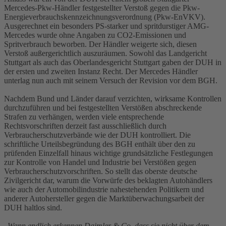
Mercedes-Pkw-Händler festgestellter Verstoß gegen die Pkw-
Energieverbrauchskennzeichnungsverordnung (Pkw-EnVKV).
Ausgerechnet ein besonders PS-starker und spritdurstiger AMG-
Mercedes wurde ohne Angaben zu CO2-Emissionen und
Spritverbrauch beworben. Der Händler weigerte sich, diesen
Verstoß außergerichtlich auszuräumen. Sowohl das Landgericht
Stuttgart als auch das Oberlandesgericht Stuttgart gaben der DUH in
der ersten und zweiten Instanz Recht. Der Mercedes Händler
unterlag nun auch mit seinem Versuch der Revision vor dem BGH.
Nachdem Bund und Länder darauf verzichten, wirksame Kontrollen
durchzuführen und bei festgestellten Verstößen abschreckende
Strafen zu verhängen, werden viele entsprechende
Rechtsvorschriften derzeit fast ausschließlich durch
Verbraucherschutzverbände wie der DUH kontrolliert. Die
schriftliche Urteilsbegründung des BGH enthält über den zu
prüfenden Einzelfall hinaus wichtige grundsätzliche Festlegungen
zur Kontrolle von Handel und Industrie bei Verstößen gegen
Verbraucherschutzvorschriften. So stellt das oberste deutsche
Zivilgericht dar, warum die Vorwürfe des beklagten Autohändlers
wie auch der Automobilindustrie nahestehenden Politikern und
anderer Autohersteller gegen die Marktüberwachungsarbeit der
DUH haltlos sind.
„
Wann endlich erkennen Daimler & Co, dass sie nicht über dem