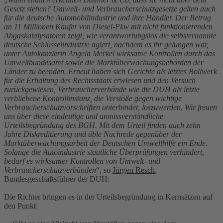
Gesetz stehen? Umwelt- und Verbraucherschutzgesetze gelten auch
für die deutsche Automobilindustrie und ihre Händler. Der Betrug
an 11 Millionen Käufer von Diesel-Pkw mit nicht funktionierenden
Abgaskatalysatoren zeigt, wie verantwortungslos die selbsternannte
deutsche Schlüsselindustrie agiert, nachdem es ihr gelungen war,
unter Autokanzlerin Angela Merkel wirksame Kontrollen durch das
Umweltbundesamt sowie die Marktüberwachungsbehörden der
Länder zu beenden. Erneut haben sich Gerichte als letztes Bollwerk
für die Erhaltung des Rechtsstaats erwiesen und den Versuch
zurückgewiesen, Verbraucherverbände wie die DUH als letzte
verbliebene Kontrollinstanz, die Verstöße gegen wichtige
Verbraucherschutzvorschriften unterbindet, loszuwerden. Wir freuen
uns über diese eindeutige und unmissverständliche
Urteilsbegründung des BGH. Mit dem Urteil finden auch zehn
Jahre Diskreditierung und üble Nachrede gegenüber der
Marktüberwachungsarbeit der Deutschen Umwelthilfe ein Ende.
Solange die Autoindustrie staatliche Überprüfungen verhindert,
bedarf es wirksamer Kontrollen von Umwelt- und
Verbraucherschutzverbänden
“, so
Jürgen Resch
,
Bundesgeschäftsführer der DUH:
Die Richter bringen es in der Urteilsbegründung in Kernsätzen auf
den Punkt: