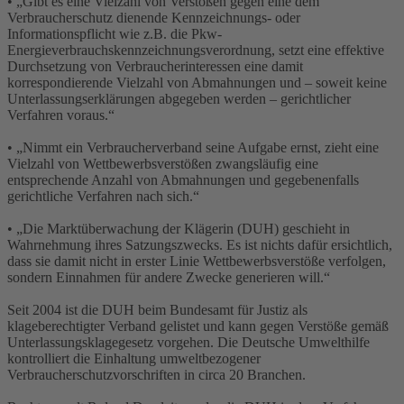
• „Gibt es eine Vielzahl von Verstößen gegen eine dem
Verbraucherschutz dienende Kennzeichnungs- oder
Informationspflicht wie z.B. die Pkw-
Energieverbrauchskennzeichnungsverordnung, setzt eine effektive
Durchsetzung von Verbraucherinteressen eine damit
korrespondierende Vielzahl von Abmahnungen und – soweit keine
Unterlassungserklärungen abgegeben werden – gerichtlicher
Verfahren voraus.“
• „Nimmt ein Verbraucherverband seine Aufgabe ernst, zieht eine
Vielzahl von Wettbewerbsverstößen zwangsläufig eine
entsprechende Anzahl von Abmahnungen und gegebenenfalls
gerichtliche Verfahren nach sich.“
• „Die Marktüberwachung der Klägerin (DUH) geschieht in
Wahrnehmung ihres Satzungszwecks. Es ist nichts dafür ersichtlich,
dass sie damit nicht in erster Linie Wettbewerbsverstöße verfolgen,
sondern Einnahmen für andere Zwecke generieren will.“
Seit 2004 ist die DUH beim Bundesamt für Justiz als
klageberechtigter Verband gelistet und kann gegen Verstöße gemäß
Unterlassungsklagegesetz vorgehen. Die Deutsche Umwelthilfe
kontrolliert die Einhaltung umweltbezogener
Verbraucherschutzvorschriften in circa 20 Branchen.