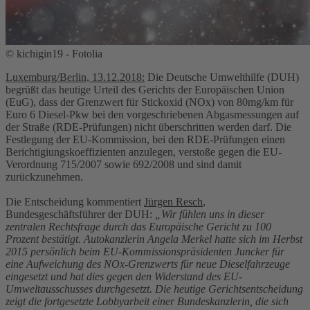
© kichigin19 - Fotolia
Luxemburg/Berlin, 13.12.2018:
Die Deutsche Umwelthilfe (DUH)
begrüßt das heutige Urteil des Gerichts der Europäischen Union
(EuG), dass der Grenzwert für Stickoxid (NOx) von 80mg/km für
Euro 6 Diesel-Pkw bei den vorgeschriebenen Abgasmessungen auf
der Straße (RDE-Prüfungen) nicht überschritten werden darf. Die
Festlegung der EU-Kommission, bei den RDE-Prüfungen einen
Berichtigiungskoeffizienten anzulegen, verstoße gegen die EU-
Verordnung 715/2007 sowie 692/2008 und sind damit
zurückzunehmen.
Die Entscheidung kommentiert
Jürgen Resch
,
Bundesgeschäftsführer der DUH:
„Wir fühlen uns in dieser
zentralen Rechtsfrage durch das Europäische Gericht zu 100
Prozent bestätigt. Autokanzlerin Angela Merkel hatte sich im Herbst
2015 persönlich beim EU-Kommissionspräsidenten Juncker für
eine Aufweichung des NOx-Grenzwerts für neue Dieselfahrzeuge
eingesetzt und hat dies gegen den Widerstand des EU-
Umweltausschusses durchgesetzt. Die heutige Gerichtsentscheidung
zeigt die fortgesetzte Lobbyarbeit einer Bundeskanzlerin, die sich