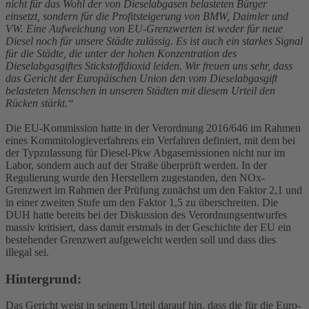
nicht für das Wohl der von Dieselabgasen belasteten Bürger
einsetzt, sondern für die Profitsteigerung von BMW, Daimler und
VW. Eine Aufweichung von EU-Grenzwerten ist weder für neue
Diesel noch für unsere Städte zulässig. Es ist auch ein starkes Signal
für die Städte, die unter der hohen Konzentration des
Dieselabgasgiftes Stickstoffdioxid leiden. Wir freuen uns sehr, dass
das Gericht der Europäischen Union den vom Dieselabgasgift
belasteten Menschen in unseren Städten mit diesem Urteil den
Rücken stärkt.“
Die EU-Kommission hatte in der Verordnung 2016/646 im Rahmen
eines Kommitologieverfahrens ein Verfahren definiert, mit dem bei
der Typzulassung für Diesel-Pkw Abgasemissionen nicht nur im
Labor, sondern auch auf der Straße überprüft werden. In der
Regulierung wurde den Herstellern zugestanden, den NOx-
Grenzwert im Rahmen der Prüfung zunächst um den Faktor 2,1 und
in einer zweiten Stufe um den Faktor 1,5 zu überschreiten. Die
DUH hatte bereits bei der Diskussion des Verordnungsentwurfes
massiv kritisiert, dass damit erstmals in der Geschichte der EU ein
bestehender Grenzwert aufgeweicht werden soll und dass dies
illegal sei.
Hintergrund:
Das Gericht weist in seinem Urteil darauf hin, dass die für die Euro-