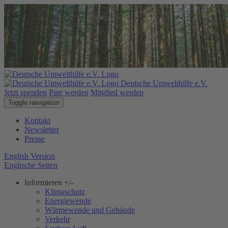
Deutsche Umwelthilfe e.V.
Jetzt spenden
Pate werden
Mitglied werden
Toggle navigation
Kontakt
Newsletter
Presse
English Version
Englische Seiten
Informieren
+/-
Klimaschutz
Energiewende
Wärmewende und Gebäude
Verkehr