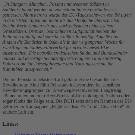
„In Stuttgart, München, Passau und weiteren Städten in
Süddeutschland werden derzeit extrem hohe Feinstaubwerte
gemessen. Mancherorts wurde der EU-Tagesrichtwert von 50 µg/m³
in den letzten Tagen um mehr als das Dreifache überschritten.
Solche Werte kennen wir aus stark belasteten chinesischen
Großstädten. Trotz der bedrohlichen Luftqualität bleiben die
Behörden untätig und sprechen hilflos freiwillige Appelle aus.
Anders die Behörden in Oslo, die in der vergangenen Woche für
zwei Tage ein totales Fahrverbot für private Diesel-Pkw
aussprachen. Die betroffenen deutschen Städte und Bundesländer
müssen auf derartige Schadstoffwerte reagieren und kurzfristig
Fahrverbote für Dieselfahrzeuge und Nutzungsverbote für
Kaminöfen aussprechen.“
Die mit Feinstaub belastete Luft gefährdet die Gesundheit der
Bevölkerung: Akut führt Feinstaub insbesondere bei sensiblen
Bevölkerungsgruppen zu Atemwegsbeschwerden. Langfristig
können unter anderem Herz-Kreislauf-Erkrankungen, Asthma oder
sogar Krebs die Folge sein. Die DUH setzt sich im Rahmen der EU-
geförderten Kampagnen „Right to Clean Air“ und „Clean Heat“ für
saubere Luft ein.
Links: