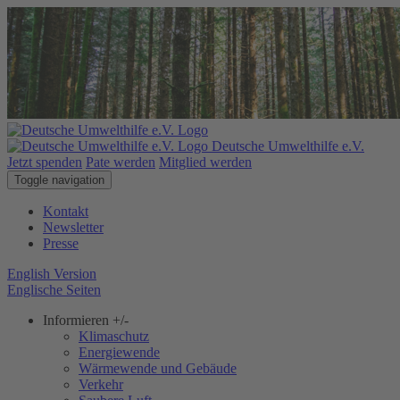
Deutsche Umwelthilfe e.V.
Jetzt spenden
Pate werden
Mitglied werden
Toggle navigation
Kontakt
Newsletter
Presse
English Version
Englische Seiten
Informieren
+/-
Klimaschutz
Energiewende
Wärmewende und Gebäude
Verkehr