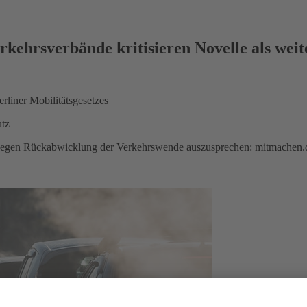
rkehrsverbände kritisieren Novelle als weit
rliner Mobilitätsgesetzes
utz
ch gegen Rückabwicklung der Verkehrswende auszusprechen: mitmachen.