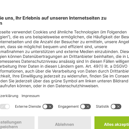
© elcovalana - Fotoli
 kritisieren die für heute geplante Verabschiedung der Änderungen des
lverkehrs den gesamten Umweltverbund von Bus und Bahn, Rad- und Fuß
ilung des Verkehrsraums und Maßnahmen für die Verkehrssicherheit in 
00, Changing Cities, Deutsche Umwelthilfe, FUSS e.V. und VCD Nordo
Gesundheit, Lebensqualität in der Stadt und Klimaschutz. Mit dem aktuel