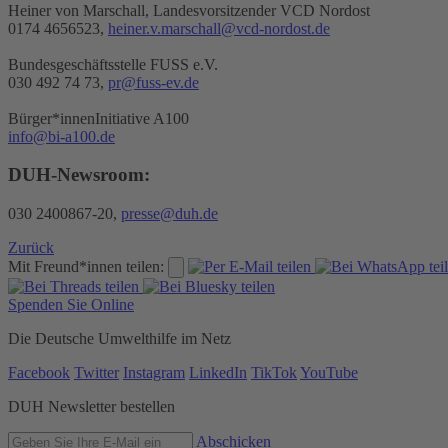
Heiner von Marschall, Landesvorsitzender VCD Nordost
0174 4656523,
heiner.v.marschall@vcd-nordost.de
Bundesgeschäftsstelle FUSS e.V.
030 492 74 73,
pr@fuss-ev.de
Bürger*innenInitiative A100
info@bi-a100.de
DUH-Newsroom:
030 2400867-20,
presse@duh.de
Zurück
Mit Freund*innen teilen:
Spenden Sie Online
Die Deutsche Umwelthilfe im Netz
Facebook
Twitter
Instagram
LinkedIn
TikTok
YouTube
DUH Newsletter bestellen
Abschicken