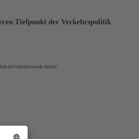
eren Tiefpunkt der Verkehrspolitik
duh.de/verkehrswende-berlin/