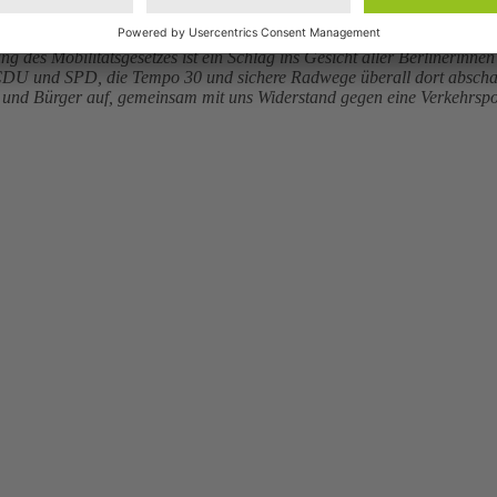
g des Mobilitätsgesetzes ist ein Schlag ins Gesicht aller Berlinerinnen 
von CDU und SPD, die Tempo 30 und sichere Radwege überall dort absch
 und Bürger auf, gemeinsam mit uns Widerstand gegen eine Verkehrspolit