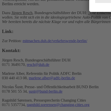
Berlins erreicht werden.
Dazu
Jürgen Resch
, Bundesgeschäftsführer der DUH:
„Die Entkernun
wollen. Sie reiht sich ein in die ideologiegetriebene Auto-Politik 
Wir bereiten bereits die nächste Klage vor und rufen alle Bürgerinnen
Link:
Zur Petition:
mitmachen.duh.de/verkehrswende-berlin/
Kontakt:
Jürgen Resch, Bundesgeschäftsführer DUH
0171 3649170,
resch@duh.de
Marlene Alber, Referentin für Politik ADFC Berlin
030 440 413 08,
marlene.alber@adfc-berlin.de
Nicolas Šustr, Presse- und Öffentlichkeitsarbeit BUND Berlin
0178 501 55 34,
sustr@bund-berlin.de
Ragnhild Sørensen, Pressesprecherin Changing Cities
0171 5357734,
ragnhild.soerensen@changing-cities.org