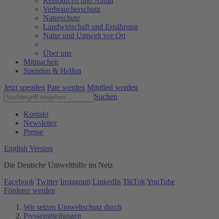
Ressourcen und Abfall
Verbraucherschutz
Naturschutz
Landwirtschaft und Ernährung
Natur und Umwelt vor Ort
Über uns
Mitmachen
Spenden & Helfen
Jetzt spenden
Pate werden
Mitglied werden
Suchen
Kontakt
Newsletter
Presse
English Version
Die Deutsche Umwelthilfe im Netz
Facebook
Twitter
Instagram
LinkedIn
TikTok
YouTube
Förderer werden
Wir setzen Umweltschutz durch
Pressemitteilungen