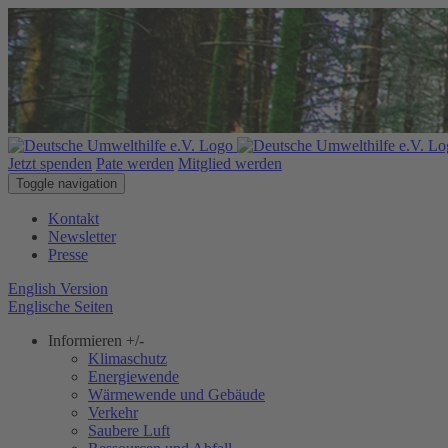
Jetzt spenden
Pate werden
Mitglied werden
Toggle navigation
Kontakt
Newsletter
Presse
English Version
Englische Seiten
Informieren
+/-
Klimaschutz
Energiewende
Wärmewende und Gebäude
Verkehr
Saubere Luft