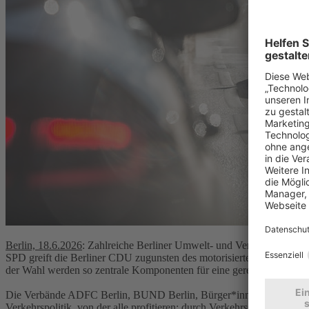
Berlin, 18.6.2026
: Zahlreiche Berliner Umwelt- und Verkehrsverbände
SPD greift die Berliner CDU zugunsten des motorisierten Individua
der Wahl werden so zentrale Komponenten für eine gerechtere Aufte
Die Verbände ADFC Berlin, BUND Berlin, Bürger*innenInitiative A1
Verkehrspolitik, von der alle profitieren: durch Verkehrssicherheit, 