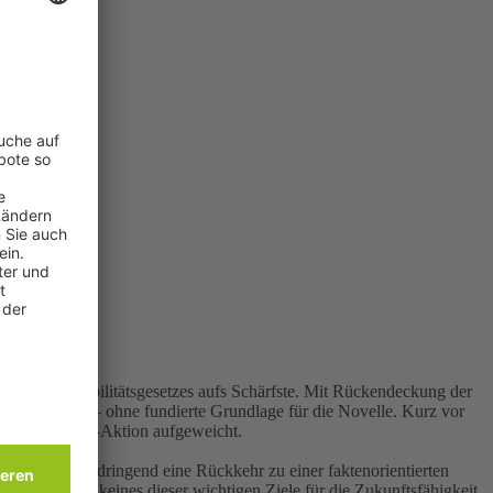
a
 Berliner Mobilitätsgesetzes aufs Schärfste. Mit Rückendeckung der
verkehr an – ohne fundierte Grundlage für die Novelle. Kurz vor
einer Hauruck-Aktion aufgeweicht.
st fordern dringend eine Rückkehr zu einer faktenorientierten
len Kurs kann keines dieser wichtigen Ziele für die Zukunftsfähigkeit