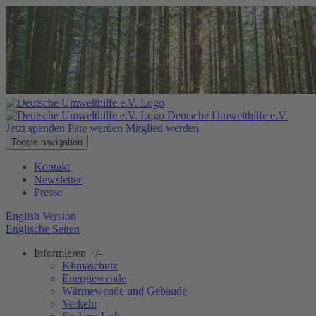
Deutsche Umwelthilfe e.V.
Jetzt spenden
Pate werden
Mitglied werden
Toggle navigation
Kontakt
Newsletter
Presse
English Version
Englische Seiten
Informieren
+/-
Klimaschutz
Energiewende
Wärmewende und Gebäude
Verkehr