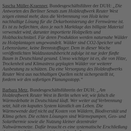
Sascha Müller-Kraenner
, Bundesgeschäftsführer der DUH:
„Die
Antworten des Berliner Senats zum Holzkraftwerk Reuter West
zeigen einmal mehr, dass die Verbrennung von Holz keine
nachhaltige Lösung für die Dekarbonisierung der Fernwärme ist.
Es ist zu befürchten, dass je nach Marktlage das billigste Material
verwendet wird, darunter importierte Holzpellets und
Holzhackschnitzel. Für deren Produktion werden naturnahe Wälder
zu Holzplantagen umgewandelt. Wälder sind CO2-Speicher und
Lebensräume, keine Brennstofflager. Dem in dieser Woche
veröffentlichten Waldzustandsbericht zufolge ist nur jeder fünfte
Baum in Deutschland gesund. Umso wichtiger ist es, die von Hitze,
Trockenheit und Klimastress geplagten Wälder vor weiterer
Ausbeutung zu schützen. Da eine Versorgung des Holzkraftwerks
Reuter West aus nachhaltigen Quellen nicht sichergestellt ist,
fordern wir den sofortigen Planungsstopp.“
Barbara Metz
, Bundesgeschäftsführerin der DUH:
„Am
Holzkraftwerk Reuter West in Berlin sehen wir, wie falsch die
Wärmedebatte in Deutschland läuft. Wer weiter auf Verbrennung
setzt, hält ein kaputtes System künstlich am Leben. Die
Wärmewende darf nicht auf Kosten von Wäldern, Biodiversität und
Klima gehen. Die echten Lösungen sind Wärmepumpen, Geo- und
Solarthermie sowie die Nutzung kleiner dezentraler
Nahwärmenetze. Dafür braucht es eine systematische Erschließung