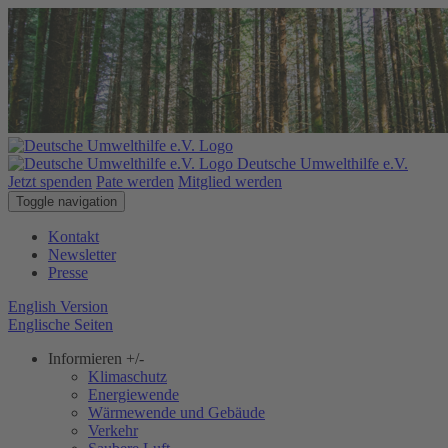
Deutsche Umwelthilfe e.V.
Jetzt spenden
Pate werden
Mitglied werden
Toggle navigation
Kontakt
Newsletter
Presse
English Version
Englische Seiten
Informieren
+/-
Klimaschutz
Energiewende
Wärmewende und Gebäude
Verkehr