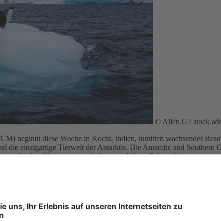
© Allen.G / stock.a
ATCM) beginnt diese Woche in Kochi, Indien, inmitten wachsender Beso
 die einzigartige Tierwelt der Antarktis. Die Antarctic and Southern 
sinnen, der dem Vertrag zugrunde liegt, und diese Gelegenheit zu nutz
ifen.
 das diesjährige ATCM einen besonderen Schwerpunkt auf den Tourismu
Zahl von Antarktis-Besucherinnen und Besuchern beginnen, einschließ
che Ausweitung des Schutzes im Einklang mit dem Ziel des globalen Übe