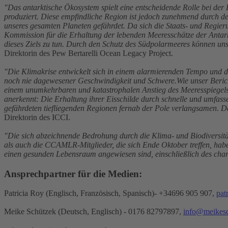
"Das antarktische Ökosystem spielt eine entscheidende Rolle bei der 
produziert. Diese empfindliche Region ist jedoch zunehmend durch 
unseres gesamten Planeten gefährdet. Da sich die Staats- und Regier
Kommission für die Erhaltung der lebenden Meeresschätze der Antarkt
dieses Ziels zu tun. Durch den Schutz des Südpolarmeeres können un
Direktorin des Pew Bertarelli Ocean Legacy Project.
"Die Klimakrise entwickelt sich in einem alarmierenden Tempo und die
noch nie dagewesener Geschwindigkeit und Schwere.Wie unser Berich
einem unumkehrbaren und katastrophalen Anstieg des Meeresspiegels 
anerkennt: Die Erhaltung ihrer Eisschilde durch schnelle und umfa
gefährdeten tiefliegenden Regionen fernab der Pole verlangsamen. Das
Direktorin des ICCI.
"Die sich abzeichnende Bedrohung durch die Klima- und Biodiversit
als auch die CCAMLR-Mitglieder, die sich Ende Oktober treffen, hab
einen gesunden Lebensraum angewiesen sind, einschließlich des cha
Ansprechpartner für die Medien:
Patricia Roy (Englisch, Französisch, Spanisch)- +34696 905 907,
pat
Meike Schützek (Deutsch, Englisch) - 0176 82797897,
info@meikes