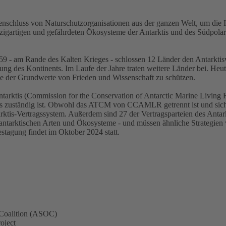
schluss von Naturschutzorganisationen aus der ganzen Welt, um die I
einzigartigen und gefährdeten Ökosysteme der Antarktis und des Südpo
59 - am Rande des Kalten Krieges - schlossen 12 Länder den Antarktisv
ung des Kontinents. Im Laufe der Jahre traten weitere Länder bei. Heute
ge der Grundwerte von Frieden und Wissenschaft zu schützen.
tarktis (Commission for the Conservation of Antarctic Marine Living
zuständig ist. Obwohl das ATCM von CCAMLR getrennt ist und sich n
ntarktis-Vertragssystem. Außerdem sind 27 der Vertragsparteien des
ntarktischen Arten und Ökosysteme - und müssen ähnliche Strategien 
stagung findet im Oktober 2024 statt.
n Coalition (ASOC)
oject