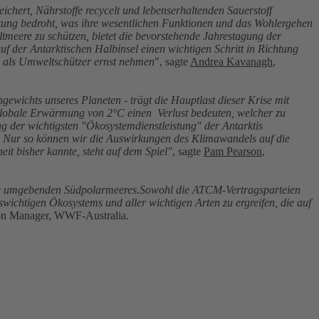
ichert, Nährstoffe recycelt und lebenserhaltenden Sauerstoff
zung bedroht, was ihre wesentlichen Funktionen und das Wohlergehen
tmeere zu schützen, bietet die bevorstehende Jahrestagung der
f der Antarktischen Halbinsel einen wichtigen Schritt in Richtung
g als Umweltschützer ernst nehmen
", sagte
Andrea Kavanagh
,
ewichts unseres Planeten - trägt die Hauptlast dieser Krise mit
globale Erwärmung von 2°C einen Verlust bedeuten, welcher zu
g der wichtigsten "Ökosystemdienstleistung" der Antarktis
. Nur so können wir die Auswirkungen des Klimawandels auf die
it bisher kannte, steht auf dem Spiel"
, sagte
Pam Pearson
,
s sie umgebenden Südpolarmeeres.Sowohl die ATCM-Vertragsparteien
chtigen Ökosystems und aller wichtigen Arten zu ergreifen, die auf
ion Manager, WWF-Australia.