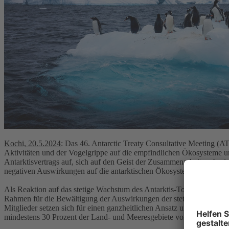
Kochi, 20.5.2024
: Das 46. Antarctic Treaty Consultative Meeting (
Aktivitäten und der Vogelgrippe auf die empfindlichen Ökosysteme und
Antarktisvertrags auf, sich auf den Geist der Zusammenarbeit zu be
negativen Auswirkungen auf die antarktischen Ökosysteme zu ergre
Als Reaktion auf das stetige Wachstum des Antarktis-Tourismus wird
Rahmen für die Bewältigung der Auswirkungen der stetig steigenden 
Mitglieder setzen sich für einen ganzheitlichen Ansatz und eine ras
mindestens 30 Prozent der Land- und Meeresgebiete vorsieht.