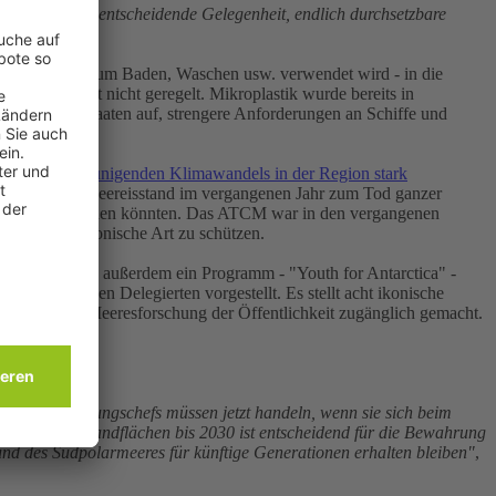
t jedoch eine entscheidende Gelegenheit, endlich durchsetzbare
in von ASOC.
 Wasser, das zum Baden, Waschen usw. verwendet wird - in die
t, ist derzeit nicht geregelt. Mikroplastik wurde bereits in
Mitgliedsstaaten auf, strengere Anforderungen an Schiffe und
s sich beschleunigenden Klimawandels in der Region stark
ächtig niedrige Meereisstand im vergangenen Jahr zum Tod ganzer
rozent zurückgehen könnten. Das ATCM war in den vergangenen
n, um diese ikonische Art zu schützen.
ndien, werden außerdem ein Programm - "Youth for Antarctica" -
tet wurde, den Delegierten vorgestellt. Es stellt acht ikonische
r Polar- und Meeresforschung der Öffentlichkeit zugänglich gemacht.
s- und Regierungschefs müssen jetzt handeln, wenn sie sich beim
eres- und Landflächen bis 2030 ist entscheidend für die Bewahrung
s und des Südpolarmeeres für künftige Generationen erhalten bleiben"
,