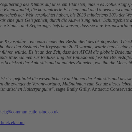
Regulierung des Klimas auf unserem Planeten, indem es Kohlenstoff spe
den Klimawandel, die konzentrierte Fischerei und die Umweltverschmut
ungschefs der Welt verpflichtet haben, bis 2030 mindestens 30% der Wel
is eine gute Gelegenheit, durch die Ausweisung neuer Schutzgebiete au
sere Staats- und Regierungschefs beweisen, dass sie ihre Verantwortun
 Kryosphäre - ein entscheidender Bestandteil des ökologischen Gleichg
t über den Zustand der Kryosphäre 2023 warnte, würde bereits eine 
führen würde. Es ist an der Zeit, dass das ATCM die globale Bedeutun
ssende Maßnahmen zur Reduzierung der Emissionen fossiler Brennstoffe
 Schicksal der Antarktis und damit des Planeten, wie ihn die Menschhe
ätskrise gefährdet die wesentlichen Funktionen der Antarktis und de
en die zwingende Verantwortung, Maßnahmen zum Schutz dieses lebenswi
rismatischen Kaiserpinguins"
, sagte
Emily Grilly
, Antarctic Conservat
ricia@communicationsinc.co.uk
chuetzek.com