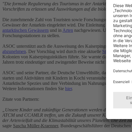
"Die formale Regulierung des Tourismus in der Antarktis wurde schon
Vorschriften zu erlassen und Auswirkungen auf die biologische Vielfal
Die zunehmende Zahl von Touristen sowie Forschungsstationen in de
Gewässer der Antarktis eingeleitet wird. Die Einleitung von Grauwasser
antarktischen Gewässern
und in
Arten
nachgewiesen. Um diese neue B
Forschungsstationen zu stellen.
ASOC unterstützt auch die Ausweisung des Kaiserpinguins als besond
abzunehmen
. Der Vorschlag wird durch eine aktuelle
Studie
des Briti
Kolonien von Kaiserpinguinküken führte. Sie warnte davor, dass di
Jahren trotz eindeutiger und zwingender Beweise nicht in der Lage, e
ASOC und seine Partner, die Deutsche Umwelthilfe, das Umweltbunde
starten und Aktivitäten mit Kindern in Kochi veranstalten. Am 22. Mai
Antarktische Spezies und ihre Verbindung im Nahrungsnetz dar. Im A
Weitere Informationen finden Sie
hier
.
Zitate von Partnern:
„Unsere Kinder und zukünftige Generationen werden die schlimmsten 
ATCM und CCAMLR treffen, um die Zukunft unserer Kinder und komme
der Artenvielfalt und die Klimastabilität unseres Planeten. Die Zeit 
sagte
Sascha Müller-Kraenner
, Bundesgeschäftsführer der Deutsche