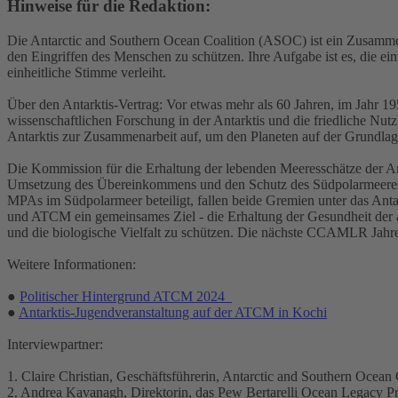
Hinweise für die Redaktion:
Die Antarctic and Southern Ocean Coalition (ASOC) ist ein Zusammen
den Eingriffen des Menschen zu schützen. Ihre Aufgabe ist es, die 
einheitliche Stimme verleiht.
Über den Antarktis-Vertrag: Vor etwas mehr als 60 Jahren, im Jahr 19
wissenschaftlichen Forschung in der Antarktis und die friedliche Nutz
Antarktis zur Zusammenarbeit auf, um den Planeten auf der Grundla
Die Kommission für die Erhaltung der lebenden Meeresschätze der An
Umsetzung des Übereinkommens und den Schutz des Südpolarmeeres 
MPAs im Südpolarmeer beteiligt, fallen beide Gremien unter das A
und ATCM ein gemeinsames Ziel - die Erhaltung der Gesundheit der a
und die biologische Vielfalt zu schützen. Die nächste CCAMLR Jahre
Weitere Informationen:
●
Politischer Hintergrund ATCM 2024
●
Antarktis-Jugendveranstaltung auf der ATCM in Kochi
Interviewpartner:
1. Claire Christian, Geschäftsführerin, Antarctic and Southern Ocea
2. Andrea Kavanagh, Direktorin, das Pew Bertarelli Ocean Legacy Pr