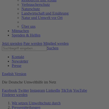
Ressourcen und Abfall
Verbraucherschutz
Naturschutz
Landwirtschaft und Ernährung
Natur und Umwelt vor Ort
Über uns
Mitmachen
Spenden & Helfen
Jetzt spenden
Pate werden
Mitglied werden
Suchen
Kontakt
Newsletter
Presse
English Version
Die Deutsche Umwelthilfe im Netz
Facebook
Twitter
Instagram
LinkedIn
TikTok
YouTube
Förderer werden
Wir setzen Umweltschutz durch
Pressemitteilungen