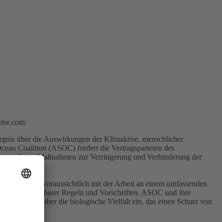
dobe.com
rgnis über die Auswirkungen der Klimakrise, menschlicher
Ocean Coalition (ASOC) fordert die Vertragsparteien des
en, um robuste Maßnahmen zur Verringerung und Verhinderung der
s legen und voraussichtlich mit der Arbeit an einem umfassenden
lich durchsetzbarer Regeln und Vorschriften. ASOC und ihre
reinkommens über die biologische Vielfalt ein, das einen Schutz von