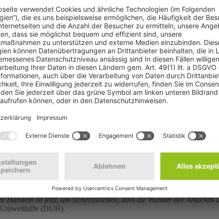
 zu lange hinausgezögert. Die bevorstehende Antarktis-Konferenz biete
t der Antarktis zu verhindern"
, sagte
Claire Christian
, Geschäftsführer
r Region bedeutet auch, dass mehr Mikroplastik und "graues Wasser" -
, das oft Mikroplastikfasern aus synthetischen Bekleidungsstoffen enthäl
edrohung zu bekämpfen, fordern ASOC und ihre Mitglieder die ATCM-
ers geschützte Art. Sein
Bestand droht bis zum Jahr 2100 aufgrund de
sh Antarctic Survey unterstrichen, die feststellte, dass der rekordverd
e Kaiserpinguin-Populationen bis zum Ende des Jahrhunderts um 99 P
inen Konsens über diesen Vorschlag zu erzielen, muss aber jetzt handel
samt und das Nationale Zentrum für Polar- und Meeresforschung in I
 wird ein Terrakotta-Wandbild, das von Kindern und Jugendlichen gestal
nschluss an die Antarktis-Konferenz wird es im Nationalen Zentrum fü
Folgen der Klima- und Biodiversitätskrise zu tragen haben. Die Staat
nder Generationen zu sichern. Der Schutz von 30 Prozent unserer Me
zum Handeln ist jetzt, um sicherzustellen, dass die Wunder der Antarkti
n Umwelthilfe (DUH).