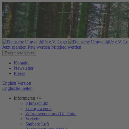
Jetzt spenden
Pate werden
Mitglied werden
Toggle navigation
Kontakt
Newsletter
Presse
English Version
Englische Seiten
Informieren
+/-
Klimaschutz
Energiewende
Wärmewende und Gebäude
Verkehr
Saubere Luft