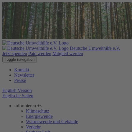
Deutsche Umwelthilfe e.V.
Jetzt spenden
Pate werden
Mitglied werden
Toggle navigation
Kontakt
Newsletter
Presse
English Version
Englische Seiten
Informieren
+/-
Klimaschutz
Energiewende
Wärmewende und Gebäude
Verkehr