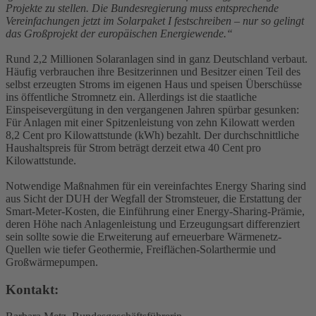
Projekte zu stellen. Die Bundesregierung muss entsprechende
Vereinfachungen jetzt im Solarpaket I festschreiben – nur so gelingt
das Großprojekt der europäischen Energiewende.“
Rund 2,2 Millionen Solaranlagen sind in ganz Deutschland verbaut.
Häufig verbrauchen ihre Besitzerinnen und Besitzer einen Teil des
selbst erzeugten Stroms im eigenen Haus und speisen Überschüsse
ins öffentliche Stromnetz ein. Allerdings ist die staatliche
Einspeisevergütung in den vergangenen Jahren spürbar gesunken:
Für Anlagen mit einer Spitzenleistung von zehn Kilowatt werden
8,2 Cent pro Kilowattstunde (kWh) bezahlt. Der durchschnittliche
Haushaltspreis für Strom beträgt derzeit etwa 40 Cent pro
Kilowattstunde.
Notwendige Maßnahmen für ein vereinfachtes Energy Sharing sind
aus Sicht der DUH der Wegfall der Stromsteuer, die Erstattung der
Smart-Meter-Kosten, die Einführung einer Energy-Sharing-Prämie,
deren Höhe nach Anlagenleistung und Erzeugungsart differenziert
sein sollte sowie die Erweiterung auf erneuerbare Wärmenetz-
Quellen wie tiefer Geothermie, Freiflächen-Solarthermie und
Großwärmepumpen.
Kontakt: