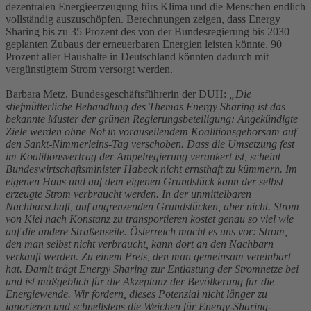
dezentralen Energieerzeugung fürs Klima und die Menschen endlich
vollständig auszuschöpfen. Berechnungen zeigen, dass Energy
Sharing bis zu 35 Prozent des von der Bundesregierung bis 2030
geplanten Zubaus der erneuerbaren Energien leisten könnte. 90
Prozent aller Haushalte in Deutschland könnten dadurch mit
vergünstigtem Strom versorgt werden.
Barbara Metz
, Bundesgeschäftsführerin der DUH:
„Die
stiefmütterliche Behandlung des Themas Energy Sharing ist das
bekannte Muster der grünen Regierungsbeteiligung: Angekündigte
Ziele werden ohne Not in vorauseilendem Koalitionsgehorsam auf
den Sankt-Nimmerleins-Tag verschoben. Dass die Umsetzung fest
im Koalitionsvertrag der Ampelregierung verankert ist, scheint
Bundeswirtschaftsminister Habeck nicht ernsthaft zu kümmern. Im
eigenen Haus und auf dem eigenen Grundstück kann der selbst
erzeugte Strom verbraucht werden. In der unmittelbaren
Nachbarschaft, auf angrenzenden Grundstücken, aber nicht. Strom
von Kiel nach Konstanz zu transportieren kostet genau so viel wie
auf die andere Straßenseite. Österreich macht es uns vor: Strom,
den man selbst nicht verbraucht, kann dort an den Nachbarn
verkauft werden. Zu einem Preis, den man gemeinsam vereinbart
hat. Damit trägt Energy Sharing zur Entlastung der Stromnetze bei
und ist maßgeblich für die Akzeptanz der Bevölkerung für die
Energiewende. Wir fordern, dieses Potenzial nicht länger zu
ignorieren und schnellstens die Weichen für Energy-Sharing-