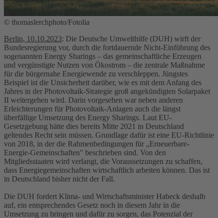
© thomaslerchphoto/Fotolia
Berlin, 10.10.2023
: Die Deutsche Umwelthilfe (DUH) wirft der
Bundesregierung vor, durch die fortdauernde Nicht-Einführung des
sogenannten Energy Sharings – das gemeinschaftliche Erzeugen
und vergünstigte Nutzen von Ökostrom – die zentrale Maßnahme
für die bürgernahe Energiewende zu verschleppen. Jüngstes
Beispiel ist die Unsicherheit darüber, wie es mit dem Anfang des
Jahres in der Photovoltaik-Strategie groß angekündigten Solarpaket
II weitergehen wird. Darin vorgesehen war neben anderen
Erleichterungen für Photovoltaik-Anlagen auch die längst
überfällige Umsetzung des Energy Sharings. Laut EU-
Gesetzgebung hätte dies bereits Mitte 2021 in Deutschland
geltendes Recht sein müssen. Grundlage dafür ist eine EU-Richtlinie
von 2018, in der die Rahmenbedingungen für „Erneuerbare-
Energie-Gemeinschaften" beschrieben sind. Von den
Mitgliedsstaaten wird verlangt, die Voraussetzungen zu schaffen,
dass Energiegemeinschaften wirtschaftlich arbeiten können. Das ist
in Deutschland bisher nicht der Fall.
Die DUH fordert Klima- und Wirtschaftsminister Habeck deshalb
auf, ein entsprechendes Gesetz noch in diesem Jahr in die
Umsetzung zu bringen und dafür zu sorgen, das Potenzial der