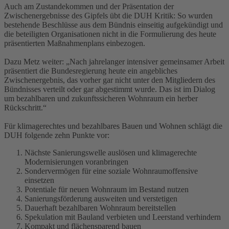
Auch am Zustandekommen und der Präsentation der
Zwischenergebnisse des Gipfels übt die DUH Kritik: So wurden
bestehende Beschlüsse aus dem Bündnis einseitig aufgekündigt und
die beteiligten Organisationen nicht in die Formulierung des heute
präsentierten Maßnahmenplans einbezogen.
Dazu Metz weiter: „Nach jahrelanger intensiver gemeinsamer Arbeit
präsentiert die Bundesregierung heute ein angebliches
Zwischenergebnis, das vorher gar nicht unter den Mitgliedern des
Bündnisses verteilt oder gar abgestimmt wurde. Das ist im Dialog
um bezahlbaren und zukunftssicheren Wohnraum ein herber
Rückschritt.“
Für klimagerechtes und bezahlbares Bauen und Wohnen schlägt die
DUH folgende zehn Punkte vor:
Nächste Sanierungswelle auslösen und klimagerechte
Modernisierungen voranbringen
Sondervermögen für eine soziale Wohnraumoffensive
einsetzen
Potentiale für neuen Wohnraum im Bestand nutzen
Sanierungsförderung ausweiten und verstetigen
Dauerhaft bezahlbaren Wohnraum bereitstellen
Spekulation mit Bauland verbieten und Leerstand verhindern
Kompakt und flächensparend bauen