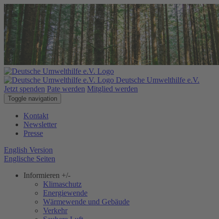
Deutsche Umwelthilfe e.V.
Jetzt spenden
Pate werden
Mitglied werden
Toggle navigation
Kontakt
Newsletter
Presse
English Version
Englische Seiten
Informieren
+/-
Klimaschutz
Energiewende
Wärmewende und Gebäude
Verkehr