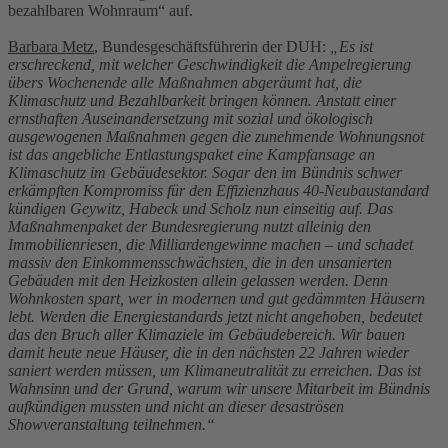
bezahlbaren Wohnraum“ auf.
Barbara Metz
, Bundesgeschäftsführerin der DUH:
„Es ist
erschreckend, mit welcher Geschwindigkeit die Ampelregierung
übers Wochenende alle Maßnahmen abgeräumt hat, die
Klimaschutz und Bezahlbarkeit bringen können. Anstatt einer
ernsthaften Auseinandersetzung mit sozial und ökologisch
ausgewogenen Maßnahmen gegen die zunehmende Wohnungsnot
ist das angebliche Entlastungspaket eine Kampfansage an
Klimaschutz im Gebäudesektor. Sogar den im Bündnis schwer
erkämpften Kompromiss für den Effizienzhaus 40-Neubaustandard
kündigen Geywitz, Habeck und Scholz nun einseitig auf. Das
Maßnahmenpaket der Bundesregierung nutzt alleinig den
Immobilienriesen, die Milliardengewinne machen – und schadet
massiv den Einkommensschwächsten, die in den unsanierten
Gebäuden mit den Heizkosten allein gelassen werden. Denn
Wohnkosten spart, wer in modernen und gut gedämmten Häusern
lebt. Werden die Energiestandards jetzt nicht angehoben, bedeutet
das den Bruch aller Klimaziele im Gebäudebereich. Wir bauen
damit heute neue Häuser, die in den nächsten 22 Jahren wieder
saniert werden müssen, um Klimaneutralität zu erreichen. Das ist
Wahnsinn und der Grund, warum wir unsere Mitarbeit im Bündnis
aufkündigen mussten und nicht an dieser desaströsen
Showveranstaltung teilnehmen.“