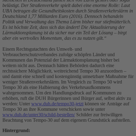
belästigt. Der Straßenverkehr spielt dabei eine enorme Rolle: Laut
UBA betragen die Gesundheitskosten durch Straßenverkehrslärm in
Deutschland 1,77 Milliarden Euro (2016). Dennoch behandeln
Politik und Verwaltung das Thema Lärm bisher nur stiefmütterlich.
Es ist höchste Zeit, dass sich das ändert! Die Aktualisierung der
Lärmaktionsplanung ist da sicher nur ein Teil der Lösung – birgt
aber ein wertvolles Momentum, das es zu nutzen gilt.“
Einem Rechtsgutachten des Umwelt- und
Verbraucherschutzverbandes zufolge schöpfen Länder und
Kommunen das Potenzial der Lärmaktionsplanung bisher bei
weitem nicht aus. Demnach hätten Behörden dadurch eine
rechtssichere Möglichkeit, weitreichend Tempo 30 anzuordnen –
und damit eine schnell und kostengünstig umsetzbare Maßnahme für
weniger Straßenverkehrslärm. Im Vergleich zu Tempo 50 wird
Tempo 30 als eine Halbierung des Verkehrsaufkommens
wahrgenommen. Um den Handlungsdruck auf Kommunen zu
erhöhen, ruft die DUH Bürgerinnen und Bürger auf, selbst aktiv zu
werden: Unter
www.duh.de/tempo30-jetzt
können sie
Anträge auf
Tempo 30 an ihre Kommune verschicken sowie unter
www.duh.de/unter30/schild-bestellen/
Schilder zur freiwilligen
Beachtung von Tempo-30 auf dem eigenem Grundstück aufstellen.
Hintergrund: