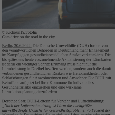
© Kichigin19/Fotolia
Cars drive on the road in the city
Berlin, 30.6.2022:
Die Deutsche Umwelthilfe (DUH) fordert von
den verantwortlichen Behörden in Deutschland mehr Engagement
im Kampf gegen gesundheitsschädlichen Straßenverkehrslärm. Die
bis spätestens heute vorzunehmende Aktualisierung der Lärmkarten
ist dafür ein wichtiger Schritt: Erstmalig muss nicht nur die
Lärmbelastung in Dezibel beziffert werden, sondern auch die damit
verbundenen gesundheitlichen Risiken wie Herzkrankheiten oder
Schlafstörungen für Anwohnerinnen und Anwohner. Die DUH ruft
Betroffene auf, jetzt bei ihrer Kommune ihr individuelles
Gesundheitsrisiko einzusehen und eine wirksame
Lärmaktionsplanung einzufordern.
Dorothee Saar
, DUH-Leiterin für Verkehr und Luftreinhaltung:
„Nach der Luftverschmutzung ist Lärm die zweitgrößte
umweltbedingte Ursache für Gesundheitsprobleme. 76 Prozent der
Menschen in Deutschland fühlen sich von Lärm gestört oder sogar