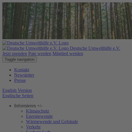
Deutsche Umwelthilfe e.V.
Jetzt spenden
Pate werden
Mitglied werden
Toggle navigation
Kontakt
Newsletter
Presse
English Version
Englische Seiten
Informieren
+/-
Klimaschutz
Energiewende
Wärmewende und Gebäude
Verkehr