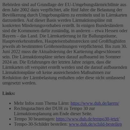
Behörden sind auf Grundlage der EU-Umgebungslärmrichtlinie aus
dem Jahr 2002 dazu verpflichtet, alle fünf Jahre die Belastung der
Bevölkerung durch Umgebungslärm zu ermitteln und in Lärmkarten
darzustellen. Auf dieser Basis werden Lärmaktionspläne mit
konkreten Minderungsvorhaben erstellt. In einigen Bundesländern
sind die Kommunen dafür zuständig, in anderen – etwa Hessen oder
Bayern – das Land. Die Lärmkartierung ist für Ballungsräume,
Hauptverkehrsstraßen, Haupteisenbahnstrecken und Großflughäfen
jeweils ab bestimmten Größenordnungen verpflichtend. Bis zum 30.
Juni 2022 muss die Aktualisierung der Kartierung abgeschlossen
sein. Die Lärmaktionspläne stehen darauf aufbauend im Sommer
2024 an. Die Erfahrungen der letzten Jahre zeigen, dass die
Lärmkarten oft verspätet erstellt werden und die darauf aufbauenden
Lärmaktionspläne oft keine ausreichenden Maßnahmen zur
Reduktion der Lärmbelastung enthalten oder diese nicht umfassend
umgesetzt werden.
Links:
Mehr Infos zum Thema Lärm:
https://www.duh.de/laerm/
Rechtsgutachten der DUH zu Tempo 30 zur
Lärmaktionsplanung am Ende dieser Seite.
Tempo 30 beantragen:
https://www.duh.de/tempo30-jetzt/
Tempo-30-Schilder bestellen:
www.duh.de/schild-bestellen