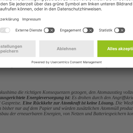
© arnaud / Adobe St
strophe von Tschernobyl zum vierzigsten Mal. Gleichzeitig mehren sich 
aren Folgen des Reaktorunglücks. Bis heute sind ganze Regionen in der
ushima die richtigen Konsequenzen gezogen, den Atomausstieg vollzo
 ausgerichtete Energieversorgung ist
: Es drohen durch den Angriffskr
d Gaspreise.
Eine Rückkehr zur Atomkraft ist keine Lösung.
Die Wiede
en bisher nur auf dem Papier und würden zusätzlichen Atommüll produzie
Ausbau der erneuerbaren Energien, von Netzen und Batteriespeichern ko