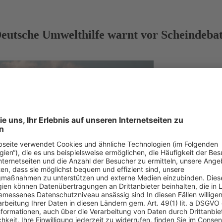
eutsche Umwelthilfe warnt vor Scheindebat