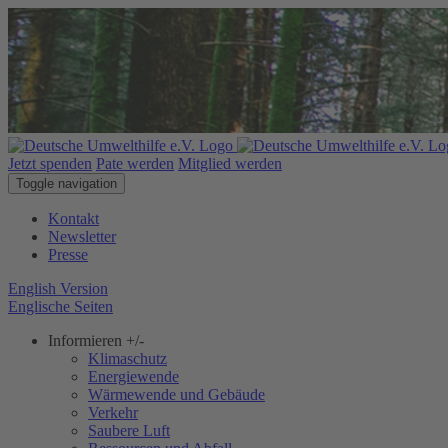
Jetzt spenden
Pate werden
Mitglied werden
Toggle navigation
Kontakt
Newsletter
Presse
English Version
Englische Seiten
Informieren
+/-
Klimaschutz
Energiewende
Wärmewende und Gebäude
Verkehr
Saubere Luft