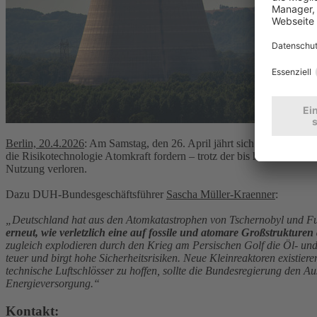
Berlin, 20.4.2026
: Am Samstag, den 26. April jährt sich die Atomkata
die Risikotechnologie Atomkraft fordern – trotz der bis heute sichtb
Nutzung verloren.
Dazu DUH-Bundesgeschäftsführer
Sascha Müller-Kraenner
:
„Deutschland hat aus den Atomkatastrophen von Tschernobyl und Fuk
erneut, wie verletzlich eine auf fossile und atomare Großstrukturen
zugleich explodieren durch den Krieg am Persischen Golf die Öl- un
teuer und birgt hohe Sicherheitsrisiken. Neue Kleinreaktoren existier
technische Luftschlösser zu hoffen, sollte die Bundesregierung den 
Energieversorgung.“
Kontakt: