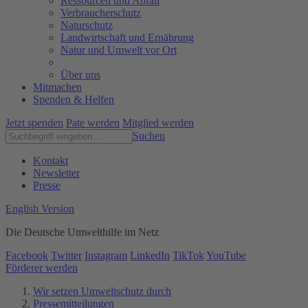
Ressourcen und Abfall
Verbraucherschutz
Naturschutz
Landwirtschaft und Ernährung
Natur und Umwelt vor Ort
Über uns
Mitmachen
Spenden & Helfen
Jetzt spenden
Pate werden
Mitglied werden
Suchen
Kontakt
Newsletter
Presse
English Version
Die Deutsche Umwelthilfe im Netz
Facebook
Twitter
Instagram
LinkedIn
TikTok
YouTube
Förderer werden
Wir setzen Umweltschutz durch
Pressemitteilungen