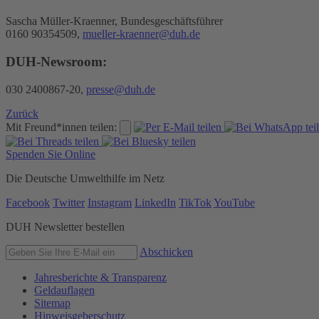
Sascha Müller-Kraenner, Bundesgeschäftsführer
0160 90354509,
mueller-kraenner@duh.de
DUH-Newsroom:
030 2400867-20,
presse@duh.de
Zurück
Mit Freund*innen teilen:
Spenden Sie Online
Die Deutsche Umwelthilfe im Netz
Facebook
Twitter
Instagram
LinkedIn
TikTok
YouTube
DUH Newsletter bestellen
Abschicken
Jahresberichte & Transparenz
Geldauflagen
Sitemap
Hinweisgeberschutz