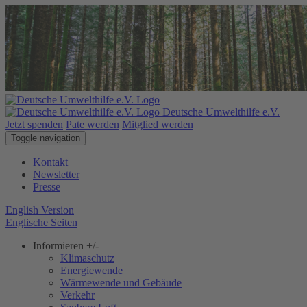
Deutsche Umwelthilfe e.V.
Jetzt spenden
Pate werden
Mitglied werden
Toggle navigation
Kontakt
Newsletter
Presse
English Version
Englische Seiten
Informieren
+/-
Klimaschutz
Energiewende
Wärmewende und Gebäude
Verkehr